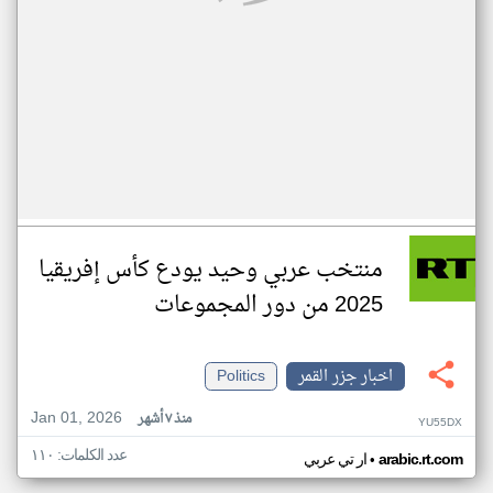
منتخب عربي وحيد يودع كأس إفريقيا
2025 من دور المجموعات
اخبار جزر القمر
Politics
Jan 01, 2026
منذ ٧ أشهر
YU55DX
عدد الكلمات: ١١٠
•
arabic.rt.com
ار تي عربي