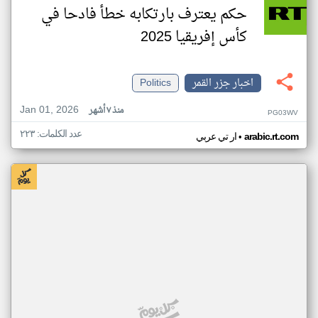
حكم يعترف بارتكابه خطأ فادحا في
كأس إفريقيا 2025
اخبار جزر القمر
Politics
Jan 01, 2026
منذ ٧ أشهر
PG03WV
عدد الكلمات: ٢٢٣
•
arabic.rt.com
ار تي عربي