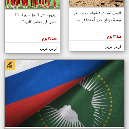
اليونيسكو تدرج شواطئ نورماندي
بينهم ممثلو 7 دول عربية.. 13
klyoum.com
وعدة مواقع أخرى أحدها في بلد ...
تغيير الدولة
عضوا في مجلس "الفيفا" ...
تعبر
مصادر الأخبار من جزر القمر
المقالات
الموجوده
اخبار جزر القمر على مدار الساعة
منذ ١٢ يوم
هنا عن
منذ ٢٧ يوم
وجهة
نظر
أهم اخبار جزر القمر العاجلة والمباشرة
ار تي عربي
كاتبيها.
ار تي عربي