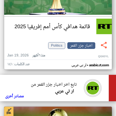
قائمة هدافي كأس أمم إفريقيا 2025
اخبار جزر القمر
Politics
Jan 19, 2026
منذ ٦ أشهر
QG60YL
عدد الكلمات: ١٤١
•
arabic.rt.com
ار تي عربي
تابع اخر اخبار جزر القمر من
ار تي عربي
مصادر أخرى