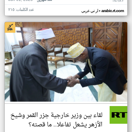
منذ شهرين
TN75KY
عدد الكلمات: ٢١٥
•
arabic.rt.com
ار تي عربي
لقاء بين وزير خارجية جزر القمر وشيخ
الأزهر يشعل تفاعلا.. ما قصته؟