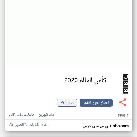
كأس العالم 2026
اخبار جزر القمر
Politics
Jun 01, 2026
منذ شهرين
PF63IT
عدد الكلمات: ٦ الصور: ٢٥
•
bbc.com
بي بي سي عربي