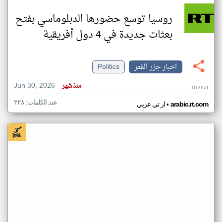
روسيا توسع حضورها الدبلوماسي بفتح
بعثات جديدة في 4 دول أفريقية
اخبار جزر القمر
Politics
Jun 30, 2026
منذ شهر
TG39ZI
عدد الكلمات: ٢٢٨
•
arabic.rt.com
ار تي عربي