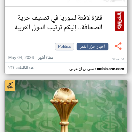
قفزة لافتة لسوريا في تصنيف حرية
الصحافة.. إليكم ترتيب الدول العربية
اخبار جزر القمر
Politics
May 04, 2026
منذ ٣ أشهر
VF17PD
عدد الكلمات: ٢٣١
•
arabic.cnn.com
سي ان ان عربي