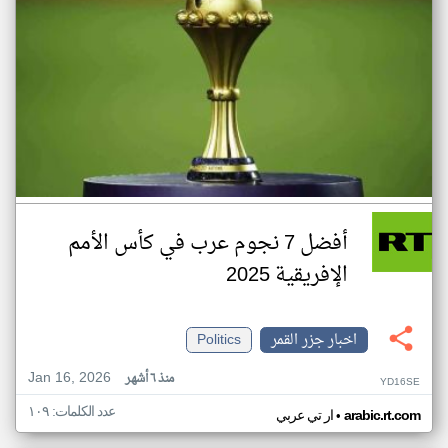
أفضل 7 نجوم عرب في كأس الأمم
الإفريقية 2025
اخبار جزر القمر
Politics
Jan 16, 2026
منذ ٦ أشهر
YD16SE
عدد الكلمات: ١٠٩
•
arabic.rt.com
ار تي عربي