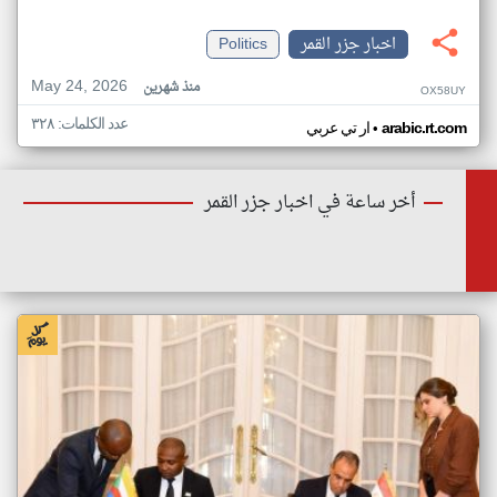
اخبار جزر القمر
Politics
May 24, 2026
منذ شهرين
OX58UY
عدد الكلمات: ٣٢٨
•
arabic.rt.com
ار تي عربي
أخر ساعة في اخبار جزر القمر