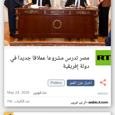
مصر تدرس مشروعا عملاقا جديدا في
دولة إفريقية
اخبار جزر القمر
Politics
May 24, 2026
منذ شهرين
NH91ES
عدد الكلمات: ٢٥٤
•
arabic.rt.com
ار تي عربي