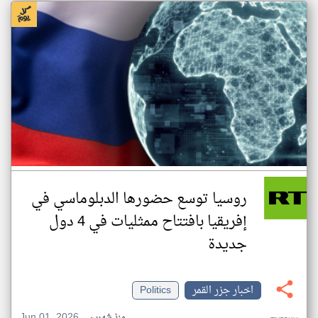
روسيا توسع حضورها الدبلوماسي في
إفريقيا بافتتاح ممثليات في 4 دول
جديدة
اخبار جزر القمر
Politics
Jun 01, 2026