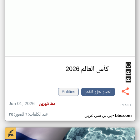
كأس العالم 2026
اخبار جزر القمر
Politics
Jun 01, 2026
منذ شهرين
PF63IT
عدد الكلمات: ٦ الصور: ٢٥
•
bbc.com
بي بي سي عربي