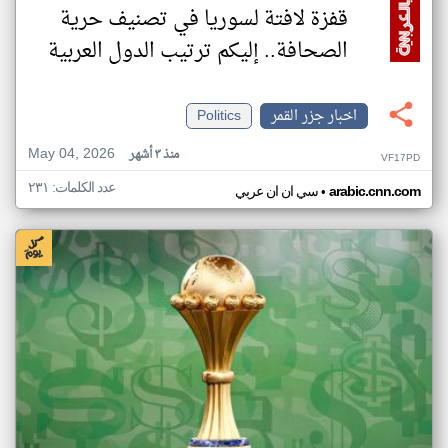
قفزة لافتة لسوريا في تصنيف حرية
الصحافة.. إليكم ترتيب الدول العربية
اخبار جزر القمر
Politics
May 04, 2026
منذ ٣ أشهر
VF17PD
عدد الكلمات: ٢٣١
•
arabic.cnn.com
سي ان ان عربي