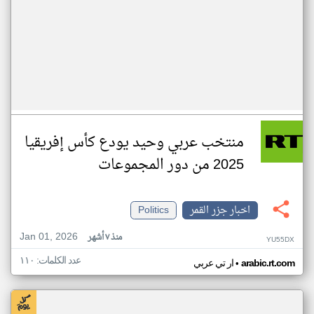
منتخب عربي وحيد يودع كأس إفريقيا
2025 من دور المجموعات
اخبار جزر القمر
Politics
Jan 01, 2026
منذ ٧ أشهر
YU55DX
عدد الكلمات: ١١٠
•
arabic.rt.com
ار تي عربي