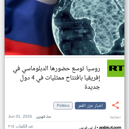
روسيا توسع حضورها الدبلوماسي في
إفريقيا بافتتاح ممثليات في 4 دول
جديدة
اخبار جزر القمر
Politics
Jun 01, 2026
منذ شهرين
TN75KY
عدد الكلمات: ٢١٥
•
arabic.rt.com
ار تي عربي