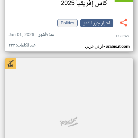
كأس إفريقيا 2025
اخبار جزر القمر
Politics
Jan 01, 2026
منذ ٧ أشهر
PG03WV
عدد الكلمات: ٢٢٣
•
arabic.rt.com
ار تي عربي