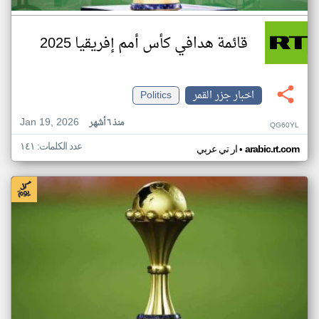
قائمة هدافي كأس أمم إفريقيا 2025
اخبار جزر القمر
Politics
Jan 19, 2026
منذ ٦ أشهر
QG60YL
عدد الكلمات: ١٤١
•
arabic.rt.com
ار تي عربي