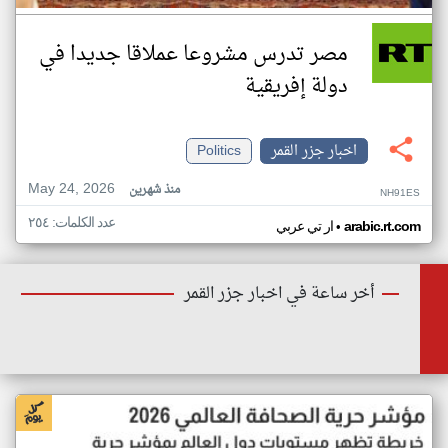
مصر تدرس مشروعا عملاقا جديدا في
دولة إفريقية
اخبار جزر القمر
Politics
May 24, 2026
منذ شهرين
NH91ES
عدد الكلمات: ٢٥٤
•
arabic.rt.com
ار تي عربي
أخر ساعة في اخبار جزر القمر