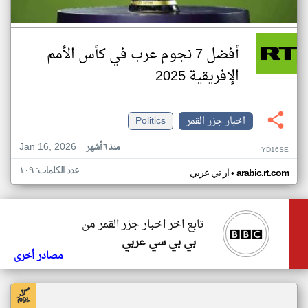
أفضل 7 نجوم عرب في كأس الأمم
الإفريقية 2025
اخبار جزر القمر
Politics
Jan 16, 2026
منذ ٦ أشهر
YD16SE
عدد الكلمات: ١٠٩
•
arabic.rt.com
ار تي عربي
تابع اخر اخبار جزر القمر من
بي بي سي عربي
مصادر أخرى