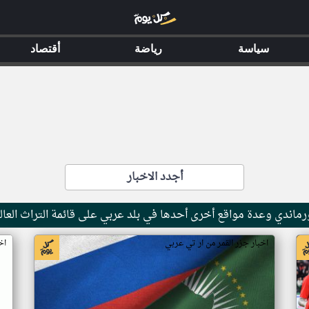
سياسة
رياضة
أقتصاد
أجدد الاخبار
ماندي وعدة مواقع أخرى أحدها في بلد عربي على قائمة التراث العال
اخبار جزر القمر من ار تي عربي
اخ