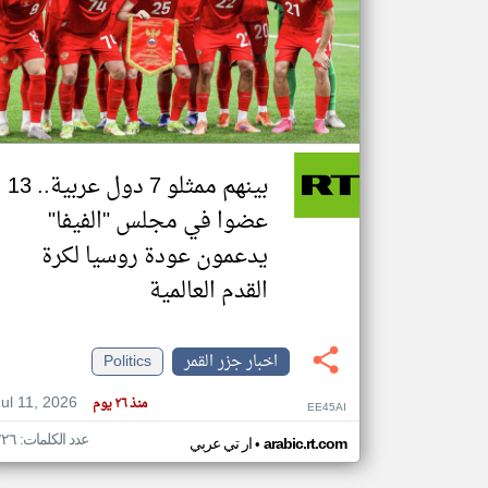
تعبر
المقالات
الموجوده
هنا عن
وجهة
نظر
بينهم ممثلو 7 دول عربية.. 13
كاتبيها.
عضوا في مجلس "الفيفا"
يدعمون عودة روسيا لكرة
القدم العالمية
اخبار جزر القمر
Politics
Jul 11, 2026
منذ ٢٦ يوم
EE45AI
عدد الكلمات: ٢٢٦
•
arabic.rt.com
ار تي عربي