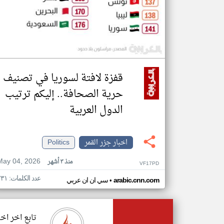
قفزة لافتة لسوريا في تصنيف
حرية الصحافة.. إليكم ترتيب
الدول العربية
اخبار جزر القمر
Politics
May 04, 2026
منذ ٣ أشهر
VF17PD
عدد الكلمات: ٢٣١
•
arabic.cnn.com
سي ان ان عربي
تابع اخر اخب