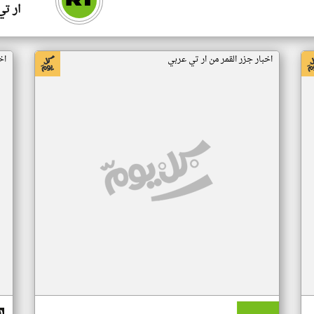
ار ت
اخبار جزر القمر من ار تي عربي
اخ