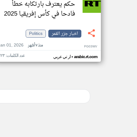
حكم يعترف بارتكابه خطأ
فادحا في كأس إفريقيا 2025
اخبار جزر القمر
Politics
Jan 01, 2026
منذ ٧ أشهر
PG03WV
عدد الكلمات: ٢٢٣
•
arabic.rt.com
ار تي عربي