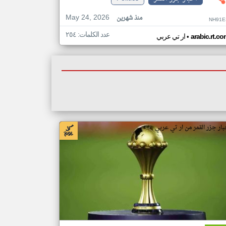
May 24, 2026
منذ شهرين
NH91E
عدد الكلمات: ٢٥٤
•
arabic.rt.c
ار تي عربي
بار جزر القمر من ار تي عربي