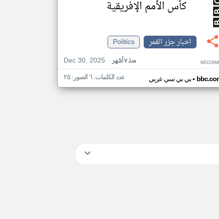
كأس الأمم الإفريقية
اخبار جزر القمر
Politics
Dec 30, 2025
منذ ٧ أشهر
MO29M
عدد الكلمات: ٦ الصور: ٢٥
•
bbc.co
بي بي سي عربي