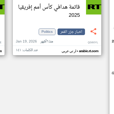
قائمة هدافي كأس أمم إفريقيا
2025
اخبار جزر القمر
Politics
Jan 19, 2026
منذ ٦ أشهر
E
QG60YL
عدد الكلمات: ١٤١
•
arabic.rt.com
ار تي عربي
om