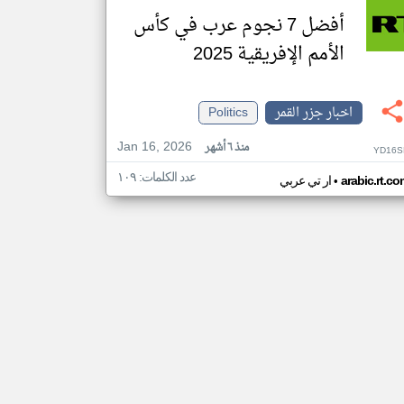
أفضل 7 نجوم عرب في كأس
الأمم الإفريقية 2025
اخبار جزر القمر
Politics
Jan 16, 2026
منذ ٦ أشهر
YD16S
عدد الكلمات: ١٠٩
•
arabic.rt.c
ار تي عربي