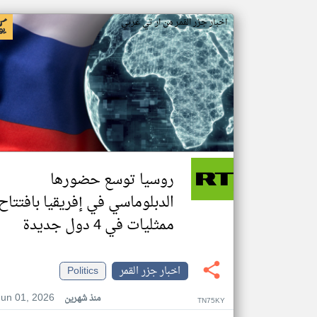
اخبار جزر القمر من ار تي عربي
روسيا توسع حضورها
الدبلوماسي في إفريقيا بافتتاح
ممثليات في 4 دول جديدة
اخبار جزر القمر
Politics
Jun 01, 2026
منذ شهرين
TN75KY