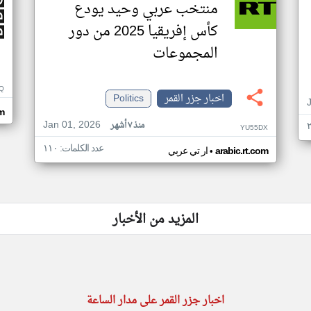
منتخب عربي وحيد يودع
كأس إفريقيا 2025 من دور
المجموعات
Q
اخبار جزر القمر
Politics
m
Jan 01, 2026
منذ ٧ أشهر
YU55DX
عدد الكلمات: ١١٠
•
arabic.rt.com
ار تي عربي
المزيد من الأخبار
اخبار جزر القمر على مدار الساعة