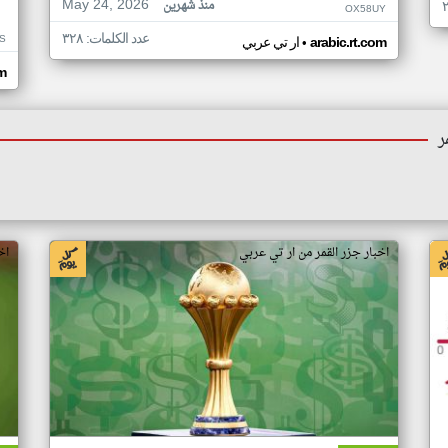
May 24, 2026
منذ شهرين
OX58UY
عدد الكلمات: ٣٢٨
S
•
arabic.rt.com
ار تي عربي
om
ر
اخبار جزر القمر من ار تي عربي
اخ