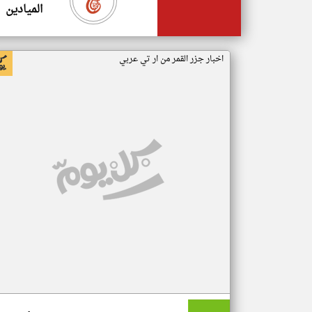
الميادين
اخبار جزر القمر من ار تي عربي