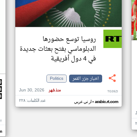
روسيا توسع حضورها
الدبلوماسي بفتح بعثات جديدة
في 4 دول أفريقية
اخبار جزر القمر
Politics
Jun 30, 2026
منذ شهر
TG39ZI
عدد الكلمات: ٢٢٨
•
arabic.rt.com
ار تي عربي
IT
m