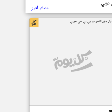
ي عربي
مصادر أخرى
بار جزر القمر من بي بي سي عربي