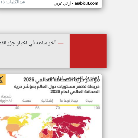
عدد الكلمات: ٢١٥
•
arabic.rt.com
ار تي عربي
أخر ساعة في اخبار جزر القم
اخبار جزر القمر من سي ان ان عربي