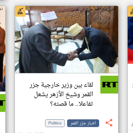
اخبار جزر القمر من ار تي عربي
اخ
لقاء بين وزير خارجية جزر
القمر وشيخ الأزهر يشعل
تفاعلا.. ما قصته؟
اخبار جزر القمر
Politics