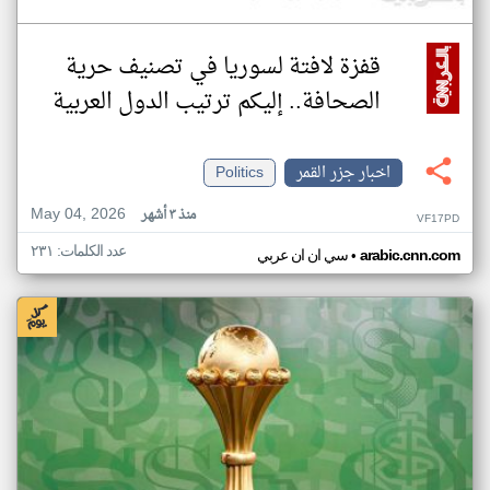
قفزة لافتة لسوريا في تصنيف حرية
الصحافة.. إليكم ترتيب الدول العربية
اخبار جزر القمر
Politics
May 04, 2026
منذ ٣ أشهر
VF17PD
عدد الكلمات: ٢٣١
•
arabic.cnn.com
سي ان ان عربي