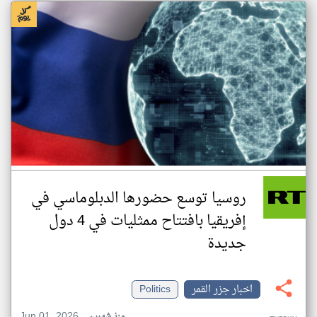
روسيا توسع حضورها الدبلوماسي في
إفريقيا بافتتاح ممثليات في 4 دول
جديدة
اخبار جزر القمر
Politics
Jun 01, 2026