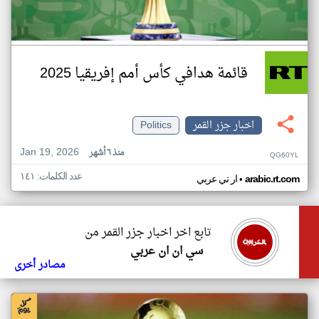
قائمة هدافي كأس أمم إفريقيا 2025
اخبار جزر القمر
Politics
Jan 19, 2026
منذ ٦ أشهر
QG60YL
عدد الكلمات: ١٤١
•
arabic.rt.com
ار تي عربي
تابع اخر اخبار جزر القمر من
سي ان ان عربي
مصادر أخرى