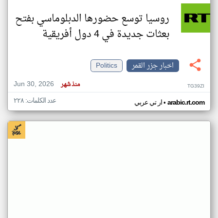
روسيا توسع حضورها الدبلوماسي بفتح
بعثات جديدة في 4 دول أفريقية
اخبار جزر القمر
Politics
Jun 30, 2026
منذ شهر
TG39ZI
عدد الكلمات: ٢٢٨
•
arabic.rt.com
ار تي عربي