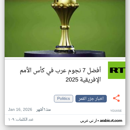
أفضل 7 نجوم عرب في كأس الأمم
الإفريقية 2025
اخبار جزر القمر
Politics
Jan 16, 2026
منذ ٦ أشهر
YD16SE
عدد الكلمات: ١٠٩
•
arabic.rt.com
ار تي عربي