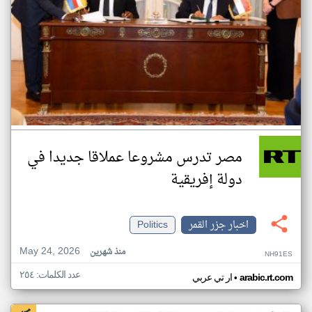
مصر تدرس مشروعا عملاقا جديدا في
دولة إفريقية
اخبار جزر القمر
Politics
May 24, 2026
منذ شهرين
NH91ES
عدد الكلمات: ٢٥٤
•
arabic.rt.com
ار تي عربي