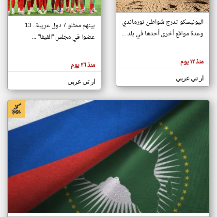
اليونيسكو تدرج شواطئ نورماندي
بينهم ممثلو 7 دول عربية.. 13
klyoum.com
وعدة مواقع أخرى أحدها في بلد ...
تغيير الدولة
عضوا في مجلس "الفيفا" ...
تعبر
مصادر الأخبار من جزر القمر
المقالات
الموجوده
اخبار جزر القمر على مدار الساعة
منذ ١٢ يوم
هنا عن
منذ ٢٦ يوم
وجهة
نظر
أهم اخبار جزر القمر العاجلة والمباشرة
ار تي عربي
كاتبيها.
ار تي عربي