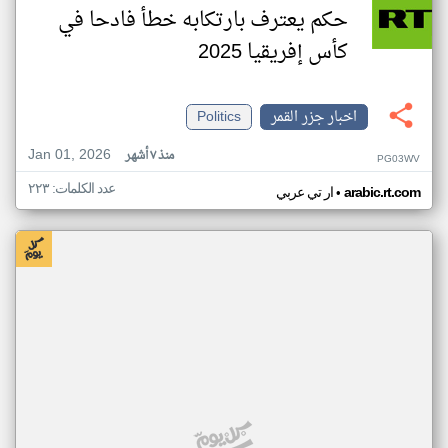
حكم يعترف بارتكابه خطأ فادحا في
كأس إفريقيا 2025
اخبار جزر القمر
Politics
Jan 01, 2026
منذ ٧ أشهر
PG03WV
عدد الكلمات: ٢٢٣
•
arabic.rt.com
ار تي عربي