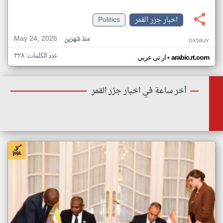
اخبار جزر القمر
Politics
May 24, 2026
منذ شهرين
OX58UY
عدد الكلمات: ٣٢٨
•
arabic.rt.com
ار تي عربي
أخر ساعة في اخبار جزر القمر