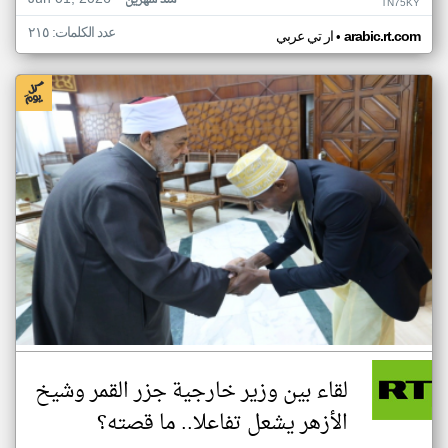
منذ شهرين
TN75KY
عدد الكلمات: ٢١٥
•
arabic.rt.com
ار تي عربي
لقاء بين وزير خارجية جزر القمر وشيخ
الأزهر يشعل تفاعلا.. ما قصته؟