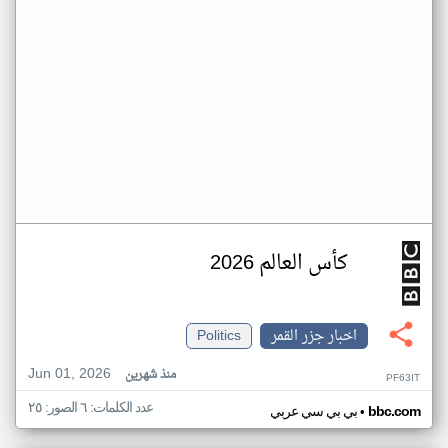
كأس العالم 2026
اخبار جزر القمر
Politics
Jun 01, 2026
منذ شهرين
PF63IT
عدد الكلمات: ٦ الصور: ٢٥
•
bbc.com
بي بي سي عربي