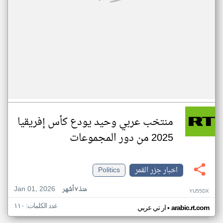
منتخب عربي وحيد يودع كأس إفريقيا
2025 من دور المجموعات
اخبار جزر القمر
Politics
Jan 01, 2026
منذ ٧ أشهر
YU55DX
عدد الكلمات: ١١٠
•
arabic.rt.com
ار تي عربي