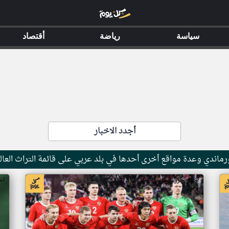
سياسة
رياضة
أقتصاد
أجدد الاخبار
ماندي وعدة مواقع أخرى أحدها في بلد عربي على قائمة التراث العال
اخبار جزر القمر من ار تي عربي
اخ