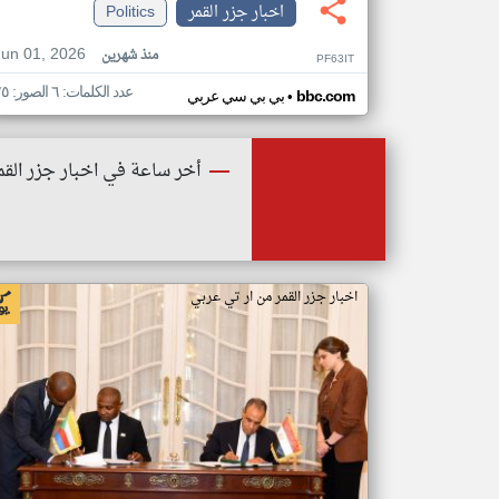
اخبار جزر القمر
Politics
Jun 01, 2026
منذ شهرين
PF63IT
عدد الكلمات: ٦ الصور: ٢٥
•
bbc.com
بي بي سي عربي
أخر ساعة في اخبار جزر القم
اخبار جزر القمر من ار تي عربي