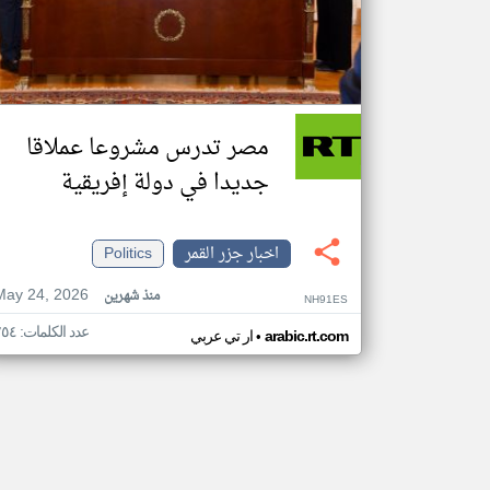
مصر تدرس مشروعا عملاقا
جديدا في دولة إفريقية
اخبار جزر القمر
Politics
May 24, 2026
منذ شهرين
NH91ES
عدد الكلمات: ٢٥٤
•
arabic.rt.com
ار تي عربي