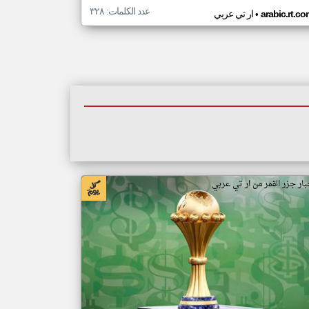
عدد الكلمات: ٣٢٨
•
arabic.rt.c
ار تي عربي
بار جزر القمر من ار تي عربي