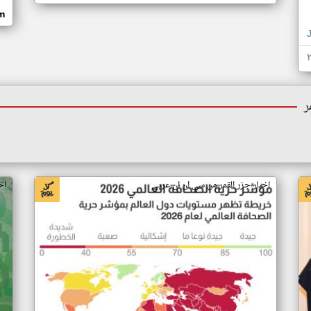
om
ر
اخبار جزر القمر من سي ان ان عربي
اخ