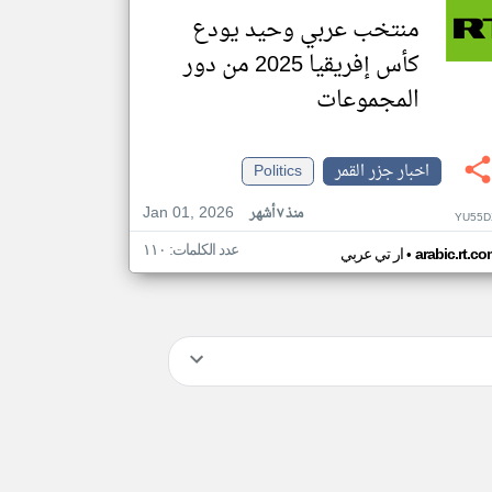
منتخب عربي وحيد يودع
كأس إفريقيا 2025 من دور
المجموعات
اخبار جزر القمر
Politics
Jan 01, 2026
منذ ٧ أشهر
YU55D
عدد الكلمات: ١١٠
•
arabic.rt.c
ار تي عربي