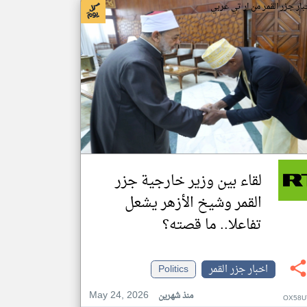
بار جزر القمر من ار تي عربي
لقاء بين وزير خارجية جزر
القمر وشيخ الأزهر يشعل
تفاعلا.. ما قصته؟
اخبار جزر القمر
Politics
May 24, 2026
منذ شهرين
OX58U