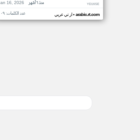
Jan 16, 2026
منذ ٦ أشهر
YD16SE
عدد الكلمات: ١٠٩
•
arabic.rt.com
ار تي عربي