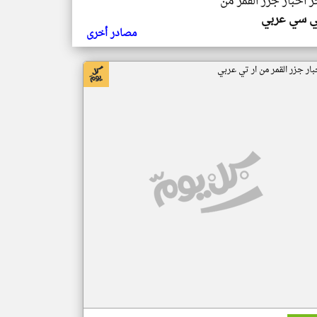
ر اخبار جزر القمر من
ي سي عربي
مصادر أخرى
بار جزر القمر من ار تي عربي