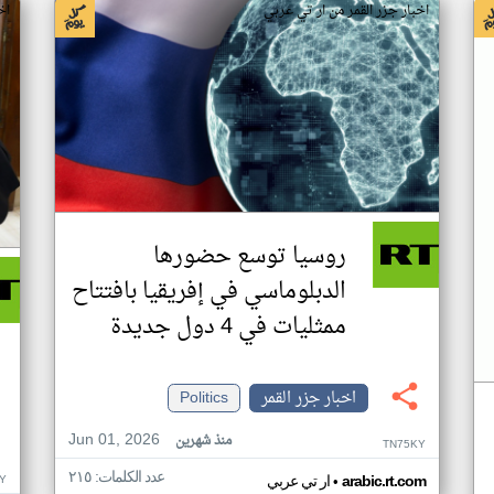
اخبار جزر القمر من ار تي عربي
اخ
روسيا توسع حضورها
الدبلوماسي في إفريقيا بافتتاح
ممثليات في 4 دول جديدة
اخبار جزر القمر
Politics
Jun 01, 2026
منذ شهرين
TN75KY
عدد الكلمات: ٢١٥
•
Y
arabic.rt.com
ار تي عربي