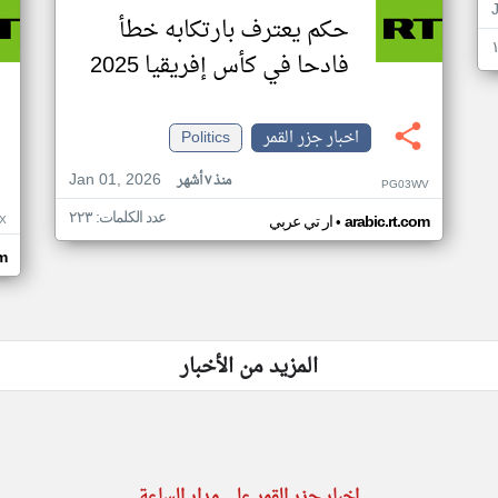
حكم يعترف بارتكابه خطأ
فادحا في كأس إفريقيا 2025
اخبار جزر القمر
Politics
Jan 01, 2026
منذ ٧ أشهر
PG03WV
عدد الكلمات: ٢٢٣
•
X
arabic.rt.com
ار تي عربي
om
المزيد من الأخبار
اخبار جزر القمر على مدار الساعة