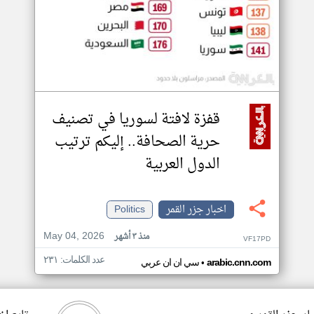
قفزة لافتة لسوريا في تصنيف
حرية الصحافة.. إليكم ترتيب
الدول العربية
اخبار جزر القمر
Politics
May 04, 2026
منذ ٣ أشهر
VF17PD
عدد الكلمات: ٢٣١
•
arabic.cnn.com
سي ان ان عربي