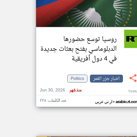
klyoum.com
تغيير الدولة
مصادر الأخبار من جزر القمر
روسيا توسع حضورها
اخبار جزر القمر على مدار الساعة
الدبلوماسي بفتح بعثات جديدة
أهم اخبار جزر القمر العاجلة والمباشرة
في 4 دول أفريقية
اخبار جزر القمر
Politics
Jun 30, 2026
منذ شهر
TG39
عدد الكلمات: ٢٢٨
•
arabic.rt.c
ار تي عربي