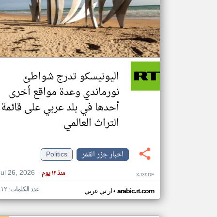
تعبر
المقالات
الموجوده
هنا عن
وجهة
اليونيسكو تدرج شواطئ
نظر
كاتبيها.
نورماندي وعدة مواقع أخرى
أحدها في بلد عربي على قائمة
التراث العالمي
اخبار جزر القمر
Politics
Jul 26, 2026
منذ ١٢ يوم
XJ39DF
عدد الكلمات: ٤١٢
•
arabic.rt.com
ار تي عربي