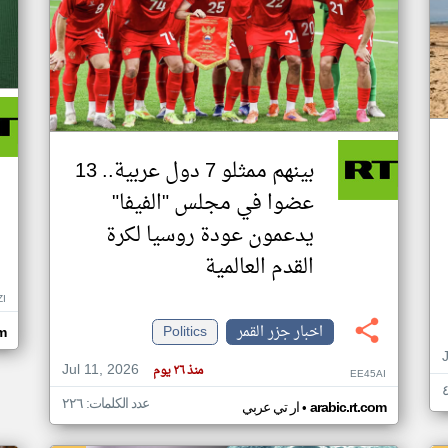
بينهم ممثلو 7 دول عربية.. 13
عضوا في مجلس "الفيفا"
يدعمون عودة روسيا لكرة
القدم العالمية
ZI
اخبار جزر القمر
Politics
om
Jul 11, 2026
منذ ٢٦ يوم
EE45AI
عدد الكلمات: ٢٢٦
•
arabic.rt.com
ار تي عربي