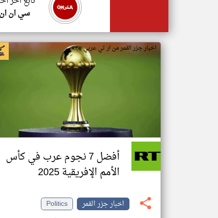
تابع اخر اخب
سي ان ان
اخبار جزر القمر من ار تي عربي
أفضل 7 نجوم عرب في كأس
الأمم الإفريقية 2025
اخبار جزر القمر
Politics