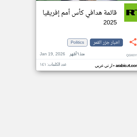
قائمة هدافي كأس أمم إفريقيا
2025
اخبار جزر القمر
Politics
Jan 19, 2026
منذ ٦ أشهر
QG60Y
عدد الكلمات: ١٤١
•
arabic.rt.c
ار تي عربي