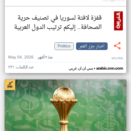
قفزة لافتة لسوريا في تصنيف حرية
الصحافة.. إليكم ترتيب الدول العربية
اخبار جزر القمر
Politics
May 04, 2026
منذ ٣ أشهر
VF17PD
عدد الكلمات: ٢٣١
•
arabic.cnn.com
سي ان ان عربي