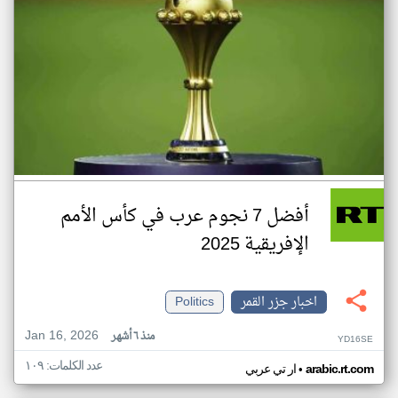
أفضل 7 نجوم عرب في كأس الأمم
الإفريقية 2025
اخبار جزر القمر
Politics
Jan 16, 2026
منذ ٦ أشهر
YD16SE
عدد الكلمات: ١٠٩
•
arabic.rt.com
ار تي عربي