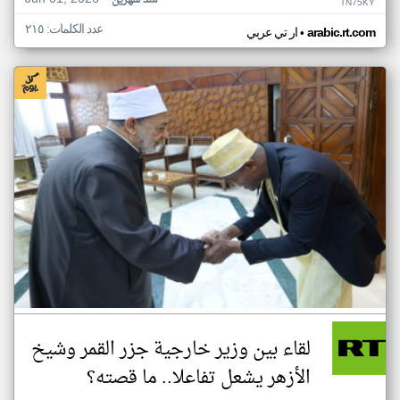
منذ شهرين
TN75KY
عدد الكلمات: ٢١٥
•
arabic.rt.com
ار تي عربي
لقاء بين وزير خارجية جزر القمر وشيخ
الأزهر يشعل تفاعلا.. ما قصته؟