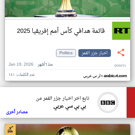
قائمة هدافي كأس أمم إفريقيا 2025
اخبار جزر القمر
Politics
Jan 19, 2026
منذ ٦ أشهر
QG60YL
عدد الكلمات: ١٤١
•
arabic.rt.com
ار تي عربي
تابع اخر اخبار جزر القمر من
بي بي سي عربي
مصادر أخرى