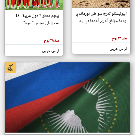
اليونيسكو تدرج شواطئ نورماندي
بينهم ممثلو 7 دول عربية.. 13
klyoum.com
وعدة مواقع أخرى أحدها في بلد ...
تغيير الدولة
عضوا في مجلس "الفيفا" ...
تعبر
مصادر الأخبار من جزر القمر
المقالات
الموجوده
اخبار جزر القمر على مدار الساعة
منذ ١٣ يوم
هنا عن
منذ ٢٨ يوم
وجهة
نظر
أهم اخبار جزر القمر العاجلة والمباشرة
ار تي عربي
كاتبيها.
ار تي عربي