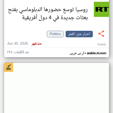
روسيا توسع حضورها الدبلوماسي بفتح
بعثات جديدة في 4 دول أفريقية
اخبار جزر القمر
Politics
Jun 30, 2026
منذ شهر
TG39ZI
عدد الكلمات: ٢٢٨
•
arabic.rt.com
ار تي عربي