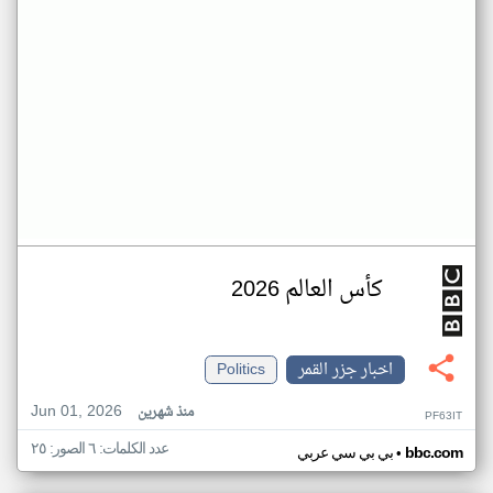
كأس العالم 2026
اخبار جزر القمر
Politics
Jun 01, 2026
منذ شهرين
PF63IT
عدد الكلمات: ٦ الصور: ٢٥
•
bbc.com
بي بي سي عربي