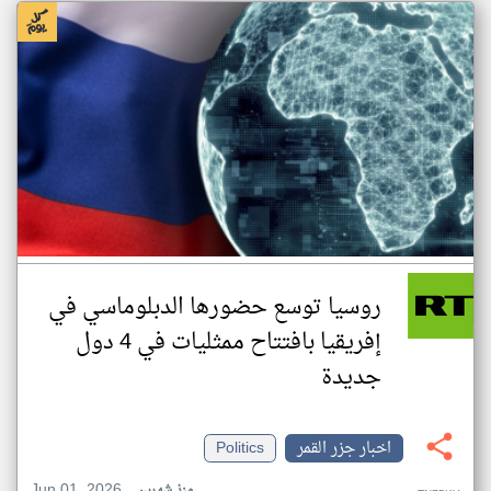
روسيا توسع حضورها الدبلوماسي في
إفريقيا بافتتاح ممثليات في 4 دول
جديدة
اخبار جزر القمر
Politics
Jun 01, 2026