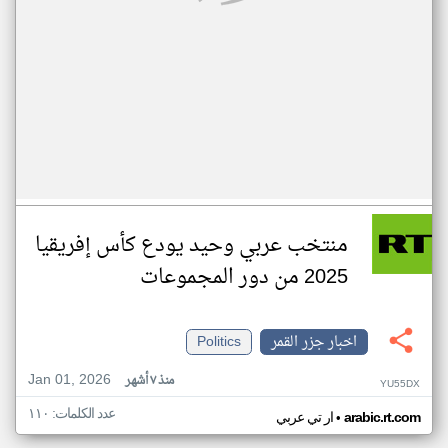
منتخب عربي وحيد يودع كأس إفريقيا
2025 من دور المجموعات
اخبار جزر القمر
Politics
Jan 01, 2026
منذ ٧ أشهر
YU55DX
عدد الكلمات: ١١٠
•
arabic.rt.com
ار تي عربي