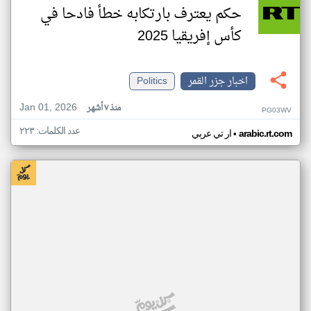
حكم يعترف بارتكابه خطأ فادحا في
كأس إفريقيا 2025
اخبار جزر القمر
Politics
Jan 01, 2026
منذ ٧ أشهر
PG03WV
عدد الكلمات: ٢٢٣
•
arabic.rt.com
ار تي عربي