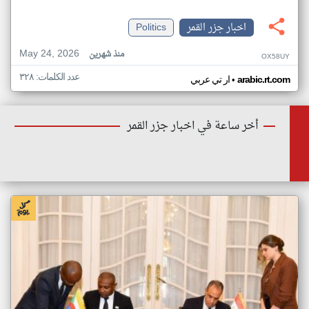
اخبار جزر القمر
Politics
May 24, 2026
منذ شهرين
OX58UY
عدد الكلمات: ٣٢٨
•
arabic.rt.com
ار تي عربي
أخر ساعة في اخبار جزر القمر