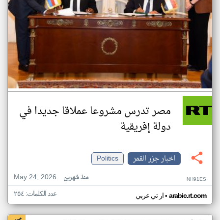
مصر تدرس مشروعا عملاقا جديدا في
دولة إفريقية
اخبار جزر القمر
Politics
May 24, 2026
منذ شهرين
NH91ES
عدد الكلمات: ٢٥٤
•
arabic.rt.com
ار تي عربي