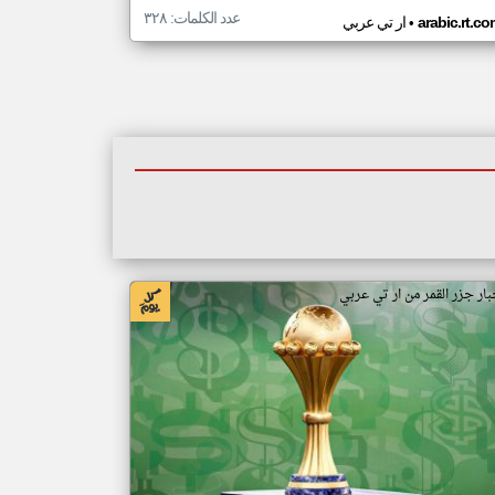
عدد الكلمات: ٣٢٨
•
arabic.rt.c
ار تي عربي
بار جزر القمر من ار تي عربي