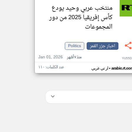
منتخب عربي وحيد يودع
كأس إفريقيا 2025 من دور
المجموعات
اخبار جزر القمر
Politics
Jan 01, 2026
منذ ٧ أشهر
YU55D
عدد الكلمات: ١١٠
•
arabic.rt.c
ار تي عربي