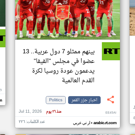
بينهم ممثلو 7 دول عربية.. 13
عضوا في مجلس "الفيفا"
يدعمون عودة روسيا لكرة
القدم العالمية
ZI
اخبار جزر القمر
Politics
om
Jul 11, 2026
منذ ٢٦ يوم
EE45AI
عدد الكلمات: ٢٢٦
•
arabic.rt.com
ار تي عربي