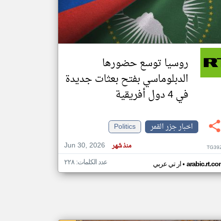
klyoum.com
تغيير الدولة
مصادر الأخبار من جزر القمر
روسيا توسع حضورها
اخبار جزر القمر على مدار الساعة
الدبلوماسي بفتح بعثات جديدة
أهم اخبار جزر القمر العاجلة والمباشرة
في 4 دول أفريقية
اخبار جزر القمر
Politics
Jun 30, 2026
منذ شهر
TG39
عدد الكلمات: ٢٢٨
•
arabic.rt.c
ار تي عربي