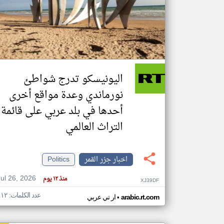
تعبر
المقالات
الموجوده
هنا عن
وجهة
اليونيسكو تدرج شواطئ
نظر
كاتبيها.
نورماندي وعدة مواقع أخرى
أحدها في بلد عربي على قائمة
التراث العالمي
اخبار جزر القمر
Politics
Jul 26, 2026
منذ ١٢ يوم
XJ39DF
عدد الكلمات: ٤١٢
•
arabic.rt.com
ار تي عربي