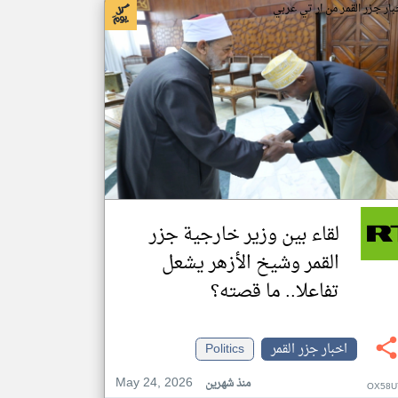
بار جزر القمر من ار تي عربي
لقاء بين وزير خارجية جزر
القمر وشيخ الأزهر يشعل
تفاعلا.. ما قصته؟
اخبار جزر القمر
Politics
May 24, 2026
منذ شهرين
OX58U