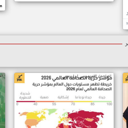
om
ر
اخبار جزر القمر من سي ان ان عربي
اخ