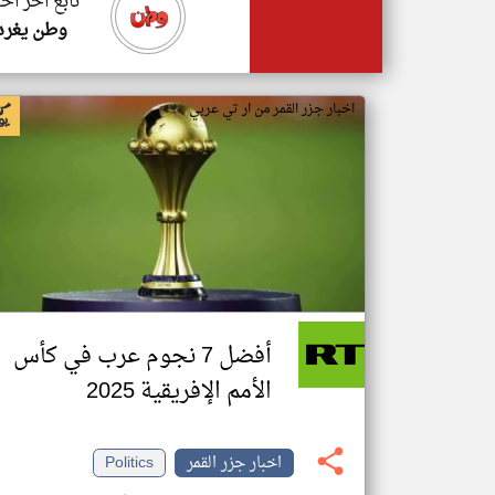
تابع اخر اخب
وطن يغرد
اخبار جزر القمر من ار تي عربي
أفضل 7 نجوم عرب في كأس
الأمم الإفريقية 2025
اخبار جزر القمر
Politics