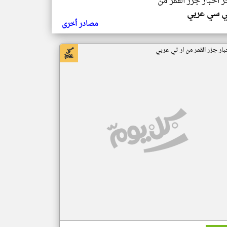
ر اخبار جزر القمر من
ي سي عربي
مصادر أخرى
بار جزر القمر من ار تي عربي