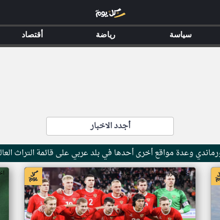
سياسة
رياضة
أقتصاد
أجدد الاخبار
ماندي وعدة مواقع أخرى أحدها في بلد عربي على قائمة التراث العال
اخبار جزر القمر من ار تي عربي
اخ