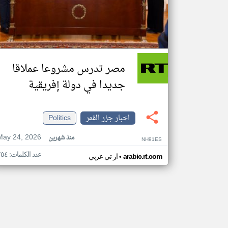
مصر تدرس مشروعا عملاقا
جديدا في دولة إفريقية
اخبار جزر القمر
Politics
May 24, 2026
منذ شهرين
NH91ES
عدد الكلمات: ٢٥٤
•
arabic.rt.com
ار تي عربي