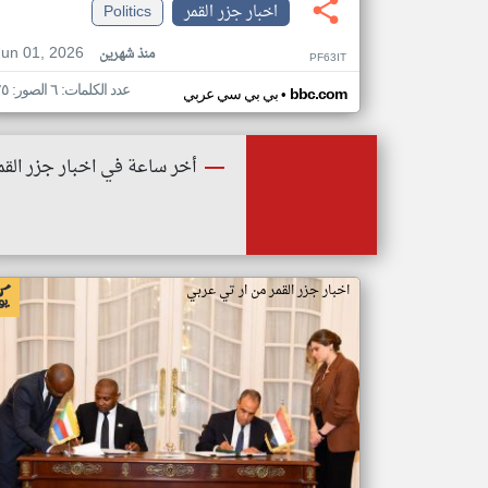
اخبار جزر القمر
Politics
Jun 01, 2026
منذ شهرين
PF63IT
عدد الكلمات: ٦ الصور: ٢٥
•
bbc.com
بي بي سي عربي
أخر ساعة في اخبار جزر القم
اخبار جزر القمر من ار تي عربي