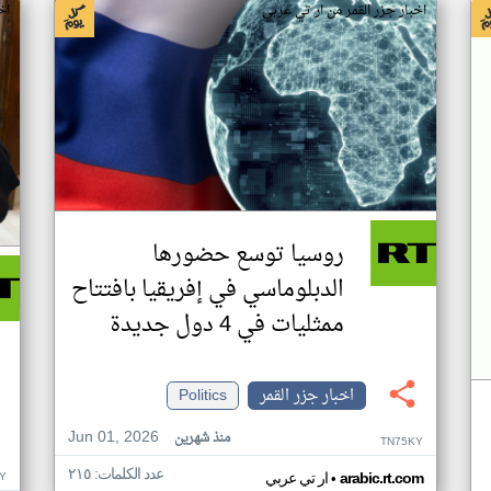
اخبار جزر القمر من ار تي عربي
اخ
روسيا توسع حضورها
الدبلوماسي في إفريقيا بافتتاح
ممثليات في 4 دول جديدة
اخبار جزر القمر
Politics
Jun 01, 2026
منذ شهرين
TN75KY
عدد الكلمات: ٢١٥
•
Y
arabic.rt.com
ار تي عربي