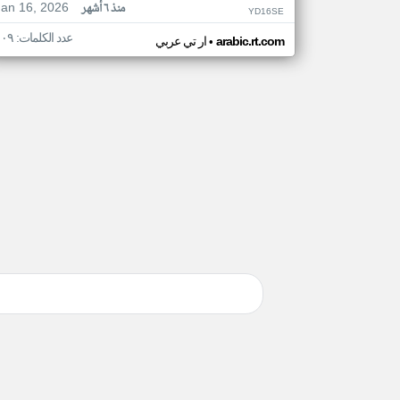
Jan 16, 2026
منذ ٦ أشهر
YD16SE
عدد الكلمات: ١٠٩
•
arabic.rt.com
ار تي عربي