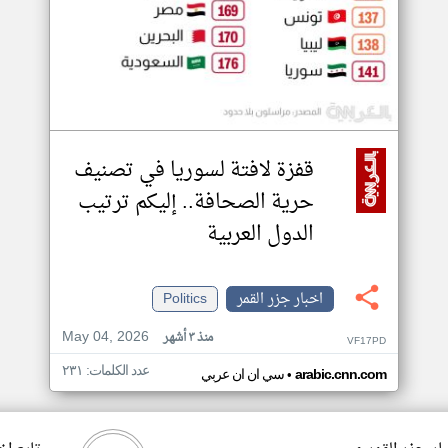
قفزة لافتة لسوريا في تصنيف
حرية الصحافة.. إليكم ترتيب
الدول العربية
اخبار جزر القمر
Politics
May 04, 2026
منذ ٣ أشهر
VF17PD
عدد الكلمات: ٢٣١
•
arabic.cnn.com
سي ان ان عربي