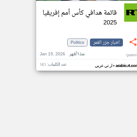
قائمة هدافي كأس أمم إفريقيا
2025
اخبار جزر القمر
Politics
Jan 19, 2026
منذ ٦ أشهر
QG60Y
عدد الكلمات: ١٤١
•
arabic.rt.c
ار تي عربي