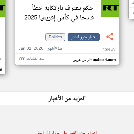
حكم يعترف بارتكابه خطأ
فادحا في كأس إفريقيا 2025
اخبار جزر القمر
Politics
Jan 01, 2026
منذ ٧ أشهر
PG03WV
عدد الكلمات: ٢٢٣
•
X
arabic.rt.com
ار تي عربي
om
المزيد من الأخبار
اخبار جزر القمر على مدار الساعة