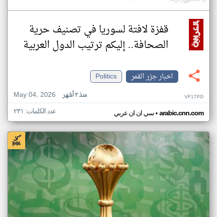
قفزة لافتة لسوريا في تصنيف حرية
الصحافة.. إليكم ترتيب الدول العربية
اخبار جزر القمر
Politics
May 04, 2026
منذ ٣ أشهر
VF17PD
عدد الكلمات: ٢٣١
•
arabic.cnn.com
سي ان ان عربي