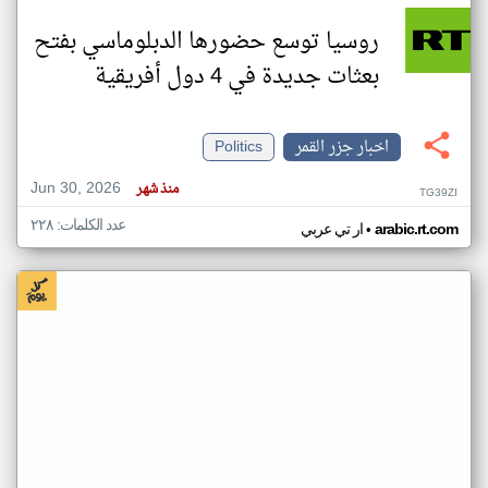
روسيا توسع حضورها الدبلوماسي بفتح
بعثات جديدة في 4 دول أفريقية
اخبار جزر القمر
Politics
Jun 30, 2026
منذ شهر
TG39ZI
عدد الكلمات: ٢٢٨
•
arabic.rt.com
ار تي عربي