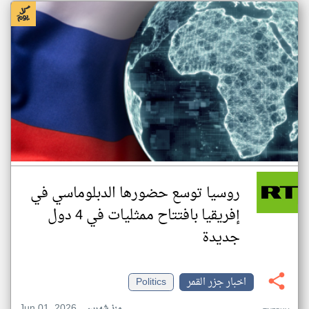
روسيا توسع حضورها الدبلوماسي في
إفريقيا بافتتاح ممثليات في 4 دول
جديدة
اخبار جزر القمر
Politics
Jun 01, 2026