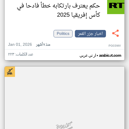
حكم يعترف بارتكابه خطأ فادحا في
كأس إفريقيا 2025
اخبار جزر القمر
Politics
Jan 01, 2026
منذ ٧ أشهر
PG03WV
عدد الكلمات: ٢٢٣
•
arabic.rt.com
ار تي عربي