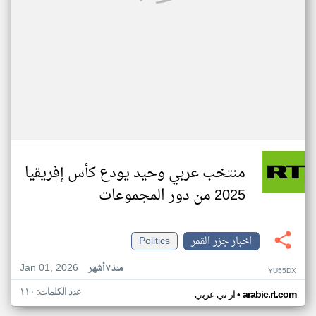
منتخب عربي وحيد يودع كأس إفريقيا
2025 من دور المجموعات
اخبار جزر القمر
Politics
Jan 01, 2026
منذ ٧ أشهر
YU55DX
عدد الكلمات: ١١٠
•
arabic.rt.com
ار تي عربي