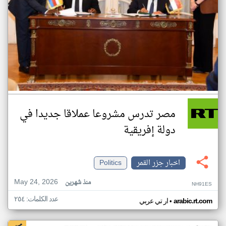
مصر تدرس مشروعا عملاقا جديدا في
دولة إفريقية
اخبار جزر القمر
Politics
May 24, 2026
منذ شهرين
NH91ES
عدد الكلمات: ٢٥٤
•
arabic.rt.com
ار تي عربي