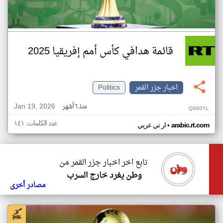
قائمة هدافي كأس أمم إفريقيا 2025
اخبار جزر القمر
Politics
Jan 19, 2026
منذ ٦ أشهر
QG60YL
عدد الكلمات: ١٤١
•
arabic.rt.com
ار تي عربي
تابع اخر اخبار جزر القمر من
وطن يغرد خارج السرب
مصادر أخرى