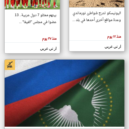
اليونيسكو تدرج شواطئ نورماندي
بينهم ممثلو 7 دول عربية.. 13
klyoum.com
وعدة مواقع أخرى أحدها في بلد ...
تغيير الدولة
عضوا في مجلس "الفيفا" ...
تعبر
مصادر الأخبار من جزر القمر
المقالات
الموجوده
اخبار جزر القمر على مدار الساعة
منذ ١٢ يوم
هنا عن
منذ ٢٧ يوم
وجهة
نظر
أهم اخبار جزر القمر العاجلة والمباشرة
ار تي عربي
كاتبيها.
ار تي عربي