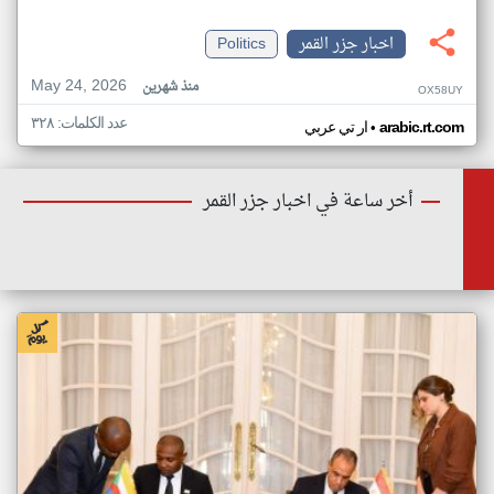
اخبار جزر القمر
Politics
May 24, 2026
منذ شهرين
OX58UY
عدد الكلمات: ٣٢٨
•
arabic.rt.com
ار تي عربي
أخر ساعة في اخبار جزر القمر