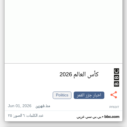
كأس العالم 2026
اخبار جزر القمر
Politics
Jun 01, 2026
منذ شهرين
PF63IT
عدد الكلمات: ٦ الصور: ٢٥
•
bbc.com
بي بي سي عربي