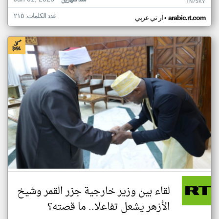
منذ شهرين
TN75KY
عدد الكلمات: ٢١٥
•
arabic.rt.com
ار تي عربي
لقاء بين وزير خارجية جزر القمر وشيخ
الأزهر يشعل تفاعلا.. ما قصته؟