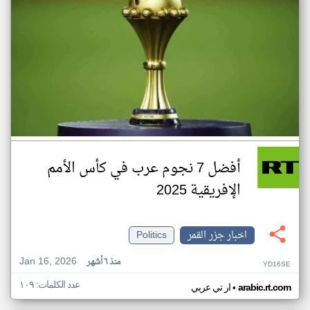
أفضل 7 نجوم عرب في كأس الأمم
الإفريقية 2025
اخبار جزر القمر
Politics
Jan 16, 2026
منذ ٦ أشهر
YD16SE
عدد الكلمات: ١٠٩
•
arabic.rt.com
ار تي عربي