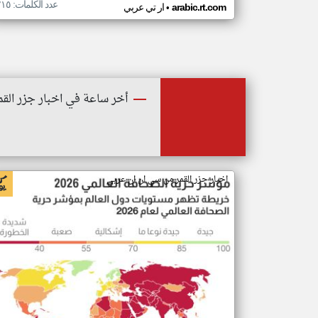
عدد الكلمات: ٢١٥
•
arabic.rt.com
ار تي عربي
أخر ساعة في اخبار جزر القم
اخبار جزر القمر من سي ان ان عربي