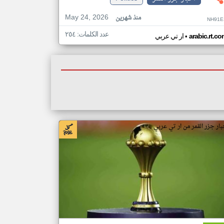
May 24, 2026
منذ شهرين
NH91E
عدد الكلمات: ٢٥٤
•
arabic.rt.c
ار تي عربي
بار جزر القمر من ار تي عربي