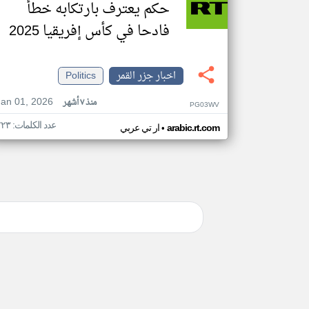
حكم يعترف بارتكابه خطأ
فادحا في كأس إفريقيا 2025
اخبار جزر القمر
Politics
Jan 01, 2026
منذ ٧ أشهر
PG03WV
عدد الكلمات: ٢٢٣
•
arabic.rt.com
ار تي عربي