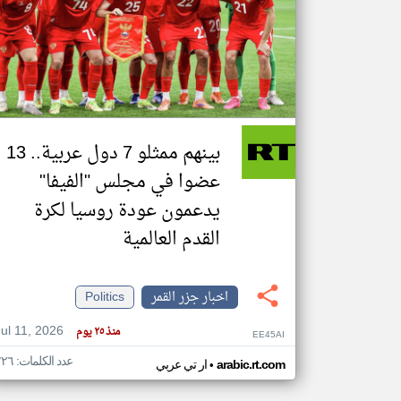
تعبر
المقالات
الموجوده
هنا عن
وجهة
نظر
بينهم ممثلو 7 دول عربية.. 13
كاتبيها.
عضوا في مجلس "الفيفا"
يدعمون عودة روسيا لكرة
القدم العالمية
اخبار جزر القمر
Politics
Jul 11, 2026
منذ ٢٥ يوم
EE45AI
عدد الكلمات: ٢٢٦
•
arabic.rt.com
ار تي عربي