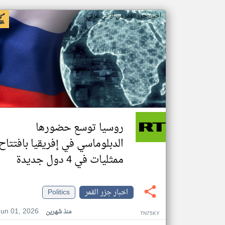
اخبار جزر القمر من ار تي عربي
روسيا توسع حضورها
الدبلوماسي في إفريقيا بافتتاح
ممثليات في 4 دول جديدة
اخبار جزر القمر
Politics
Jun 01, 2026
منذ شهرين
TN75KY