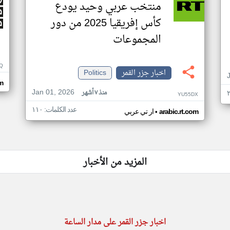
منتخب عربي وحيد يودع
كأس إفريقيا 2025 من دور
المجموعات
Q
اخبار جزر القمر
Politics
m
Jan 01, 2026
منذ ٧ أشهر
YU55DX
عدد الكلمات: ١١٠
•
arabic.rt.com
ار تي عربي
المزيد من الأخبار
اخبار جزر القمر على مدار الساعة