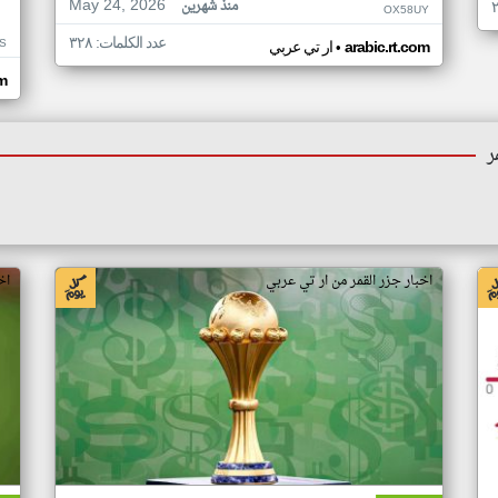
May 24, 2026
منذ شهرين
OX58UY
عدد الكلمات: ٣٢٨
S
•
arabic.rt.com
ار تي عربي
om
ر
اخبار جزر القمر من ار تي عربي
اخ