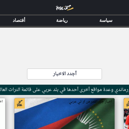
سياسة
رياضة
أقتصاد
أجدد الاخبار
ماندي وعدة مواقع أخرى أحدها في بلد عربي على قائمة التراث العال
اخبار جزر القمر من ار تي عربي
اخ