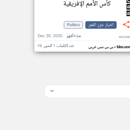
كأس الأمم الإفريقية
اخبار جزر القمر
Politics
Dec 30, 2025
منذ ٧ أشهر
MO29M
عدد الكلمات: ٦ الصور: ٢٥
•
bbc.co
بي بي سي عربي