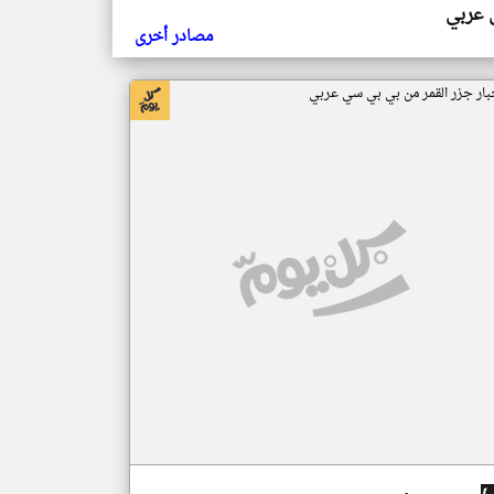
ي عربي
مصادر أخرى
بار جزر القمر من بي بي سي عربي