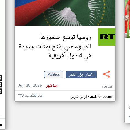
روسيا توسع حضورها
الدبلوماسي بفتح بعثات جديدة
في 4 دول أفريقية
اخبار جزر القمر
Politics
Jun 30, 2026
منذ شهر
TG39ZI
عدد الكلمات: ٢٢٨
•
arabic.rt.com
ار تي عربي
IT
m