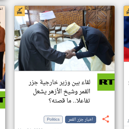
اخبار جزر القمر من ار تي عربي
اخ
لقاء بين وزير خارجية جزر
القمر وشيخ الأزهر يشعل
تفاعلا.. ما قصته؟
اخبار جزر القمر
Politics