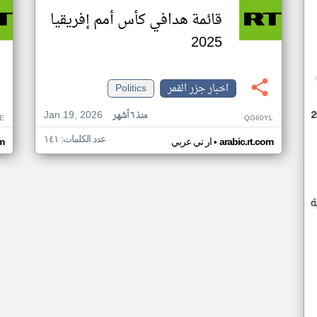
قائمة هدافي كأس أمم إفريقيا
2025
اخبار جزر القمر
Politics
Jan 19, 2026
منذ ٦ أشهر
E
QG60YL
عدد الكلمات: ١٤١
•
arabic.rt.com
ار تي عربي
om