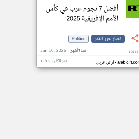
أفضل 7 نجوم عرب في كأس
الأمم الإفريقية 2025
اخبار جزر القمر
Politics
Jan 16, 2026
منذ ٦ أشهر
YD16S
عدد الكلمات: ١٠٩
•
arabic.rt.c
ار تي عربي