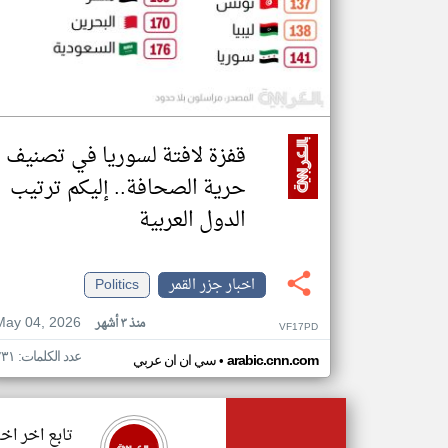
قفزة لافتة لسوريا في تصنيف
حرية الصحافة.. إليكم ترتيب
الدول العربية
اخبار جزر القمر
Politics
May 04, 2026
منذ ٣ أشهر
VF17PD
عدد الكلمات: ٢٣١
•
arabic.cnn.com
سي ان ان عربي
تابع اخر اخب