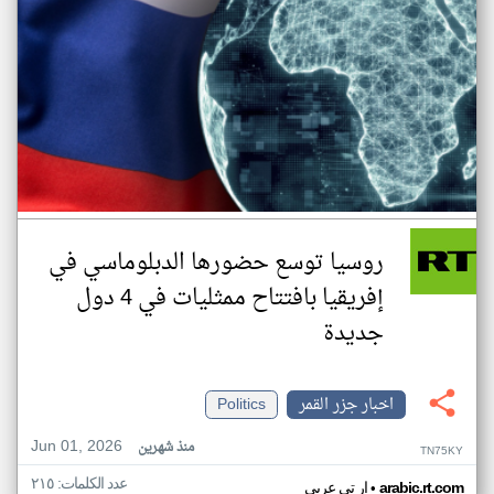
روسيا توسع حضورها الدبلوماسي في
إفريقيا بافتتاح ممثليات في 4 دول
جديدة
اخبار جزر القمر
Politics
Jun 01, 2026
منذ شهرين
TN75KY
عدد الكلمات: ٢١٥
•
arabic.rt.com
ار تي عربي