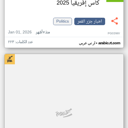
كأس إفريقيا 2025
اخبار جزر القمر
Politics
Jan 01, 2026
منذ ٧ أشهر
PG03WV
عدد الكلمات: ٢٢٣
•
arabic.rt.com
ار تي عربي