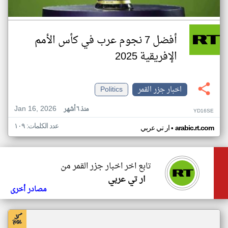
أفضل 7 نجوم عرب في كأس الأمم
الإفريقية 2025
اخبار جزر القمر
Politics
Jan 16, 2026
منذ ٦ أشهر
YD16SE
عدد الكلمات: ١٠٩
•
arabic.rt.com
ار تي عربي
تابع اخر اخبار جزر القمر من
ار تي عربي
مصادر أخرى