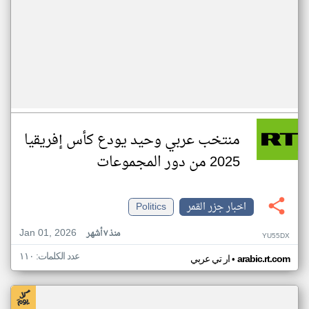
منتخب عربي وحيد يودع كأس إفريقيا
2025 من دور المجموعات
اخبار جزر القمر
Politics
Jan 01, 2026
منذ ٧ أشهر
YU55DX
عدد الكلمات: ١١٠
•
arabic.rt.com
ار تي عربي