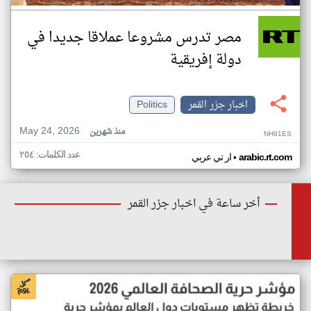
مصر تدرس مشروعا عملاقا جديدا في
دولة إفريقية
اخبار جزر القمر
Politics
May 24, 2026
منذ شهرين
NH91ES
عدد الكلمات: ٢٥٤
•
arabic.rt.com
ار تي عربي
أخر ساعة في اخبار جزر القمر