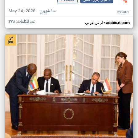
May 24, 2026
منذ شهرين
OX58UY
عدد الكلمات: ٣٢٨
•
arabic.rt.com
ار تي عربي