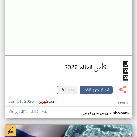
كأس العالم 2026
اخبار جزر القمر
Politics
Jun 01, 2026
منذ شهرين
PF63IT
عدد الكلمات: ٦ الصور: ٢٥
•
bbc.com
بي بي سي عربي