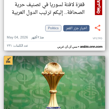
قفزة لافتة لسوريا في تصنيف حرية
الصحافة.. إليكم ترتيب الدول العربية
اخبار جزر القمر
Politics
May 04, 2026
منذ ٣ أشهر
VF17PD
عدد الكلمات: ٢٣١
•
arabic.cnn.com
سي ان ان عربي