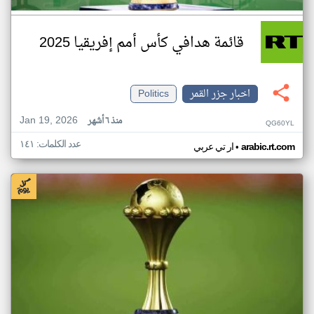
قائمة هدافي كأس أمم إفريقيا 2025
اخبار جزر القمر
Politics
Jan 19, 2026
منذ ٦ أشهر
QG60YL
عدد الكلمات: ١٤١
•
arabic.rt.com
ار تي عربي