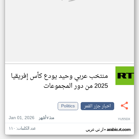
منتخب عربي وحيد يودع كأس إفريقيا
2025 من دور المجموعات
اخبار جزر القمر
Politics
Jan 01, 2026
منذ ٧ أشهر
YU55DX
عدد الكلمات: ١١٠
•
arabic.rt.com
ار تي عربي