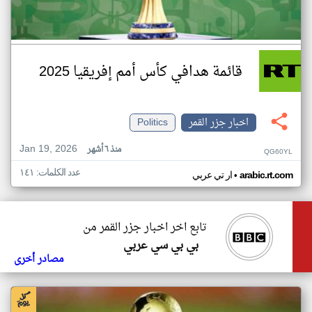
قائمة هدافي كأس أمم إفريقيا 2025
اخبار جزر القمر
Politics
Jan 19, 2026
منذ ٦ أشهر
QG60YL
عدد الكلمات: ١٤١
•
arabic.rt.com
ار تي عربي
تابع اخر اخبار جزر القمر من
بي بي سي عربي
مصادر أخرى