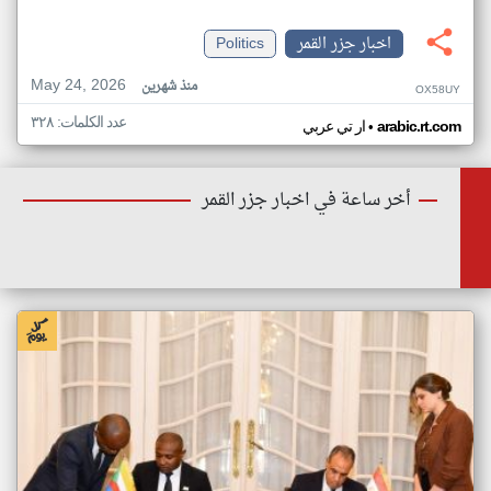
اخبار جزر القمر
Politics
May 24, 2026
منذ شهرين
OX58UY
عدد الكلمات: ٣٢٨
•
arabic.rt.com
ار تي عربي
أخر ساعة في اخبار جزر القمر