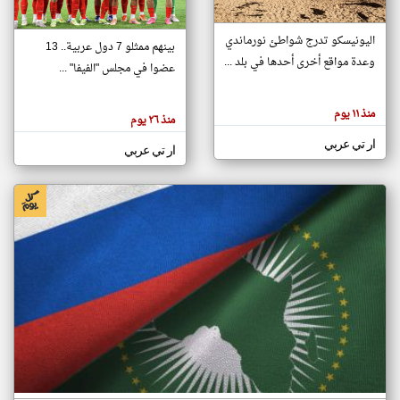
اليونيسكو تدرج شواطئ نورماندي
بينهم ممثلو 7 دول عربية.. 13
klyoum.com
وعدة مواقع أخرى أحدها في بلد ...
تغيير الدولة
عضوا في مجلس "الفيفا" ...
تعبر
مصادر الأخبار من جزر القمر
المقالات
الموجوده
اخبار جزر القمر على مدار الساعة
منذ ١١ يوم
هنا عن
منذ ٢٦ يوم
وجهة
نظر
أهم اخبار جزر القمر العاجلة والمباشرة
ار تي عربي
كاتبيها.
ار تي عربي