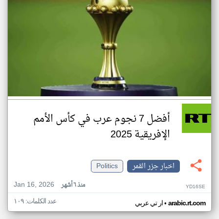
أفضل 7 نجوم عرب في كأس الأمم
الإفريقية 2025
اخبار جزر القمر
Politics
Jan 16, 2026
منذ ٦ أشهر
YD16SE
عدد الكلمات: ١٠٩
•
arabic.rt.com
ار تي عربي