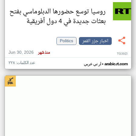
روسيا توسع حضورها الدبلوماسي بفتح
بعثات جديدة في 4 دول أفريقية
اخبار جزر القمر
Politics
Jun 30, 2026
منذ شهر
TG39ZI
عدد الكلمات: ٢٢٨
•
arabic.rt.com
ار تي عربي