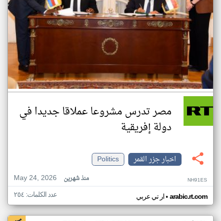
مصر تدرس مشروعا عملاقا جديدا في
دولة إفريقية
اخبار جزر القمر
Politics
May 24, 2026
منذ شهرين
NH91ES
عدد الكلمات: ٢٥٤
•
arabic.rt.com
ار تي عربي