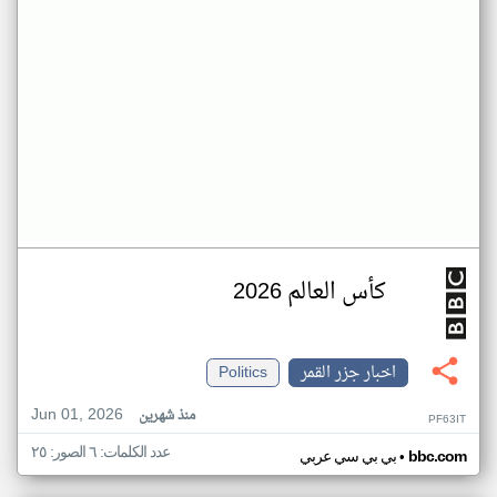
كأس العالم 2026
اخبار جزر القمر
Politics
Jun 01, 2026
منذ شهرين
PF63IT
عدد الكلمات: ٦ الصور: ٢٥
•
bbc.com
بي بي سي عربي