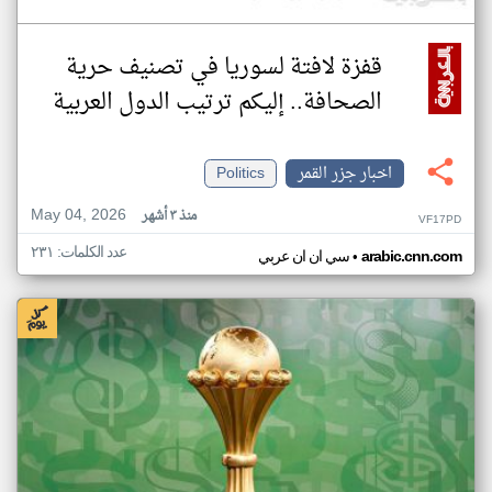
قفزة لافتة لسوريا في تصنيف حرية
الصحافة.. إليكم ترتيب الدول العربية
اخبار جزر القمر
Politics
May 04, 2026
منذ ٣ أشهر
VF17PD
عدد الكلمات: ٢٣١
•
arabic.cnn.com
سي ان ان عربي