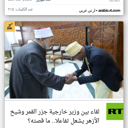
منذ شهرين
TN75KY
عدد الكلمات: ٢١٥
•
arabic.rt.com
ار تي عربي
لقاء بين وزير خارجية جزر القمر وشيخ
الأزهر يشعل تفاعلا.. ما قصته؟