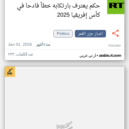
حكم يعترف بارتكابه خطأ فادحا في
كأس إفريقيا 2025
اخبار جزر القمر
Politics
Jan 01, 2026
منذ ٧ أشهر
PG03WV
عدد الكلمات: ٢٢٣
•
arabic.rt.com
ار تي عربي