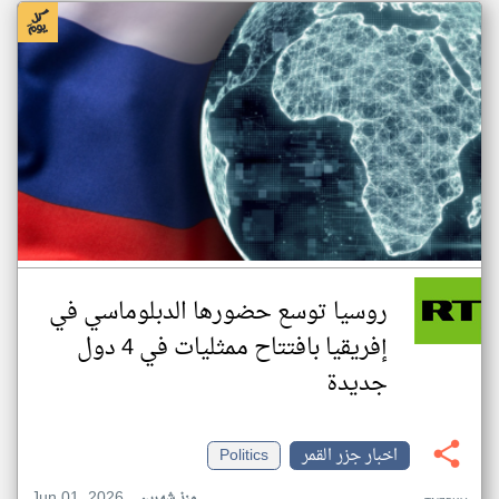
روسيا توسع حضورها الدبلوماسي في
إفريقيا بافتتاح ممثليات في 4 دول
جديدة
اخبار جزر القمر
Politics
Jun 01, 2026