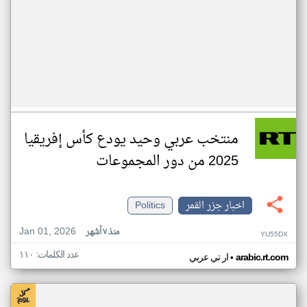
منتخب عربي وحيد يودع كأس إفريقيا
2025 من دور المجموعات
اخبار جزر القمر
Politics
Jan 01, 2026
منذ ٧ أشهر
YU55DX
عدد الكلمات: ١١٠
•
arabic.rt.com
ار تي عربي