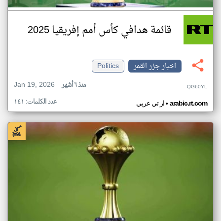
قائمة هدافي كأس أمم إفريقيا 2025
اخبار جزر القمر
Politics
Jan 19, 2026
منذ ٦ أشهر
QG60YL
عدد الكلمات: ١٤١
•
arabic.rt.com
ار تي عربي