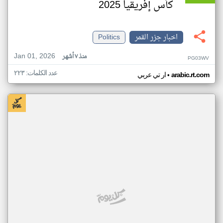
كأس إفريقيا 2025
اخبار جزر القمر
Politics
Jan 01, 2026
منذ ٧ أشهر
PG03WV
عدد الكلمات: ٢٢٣
•
arabic.rt.com
ار تي عربي