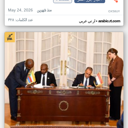
May 24, 2026
منذ شهرين
OX58UY
عدد الكلمات: ٣٢٨
•
arabic.rt.com
ار تي عربي