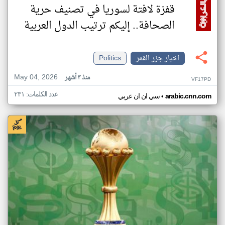
قفزة لافتة لسوريا في تصنيف حرية
الصحافة.. إليكم ترتيب الدول العربية
اخبار جزر القمر
Politics
May 04, 2026
منذ ٣ أشهر
VF17PD
عدد الكلمات: ٢٣١
•
arabic.cnn.com
سي ان ان عربي