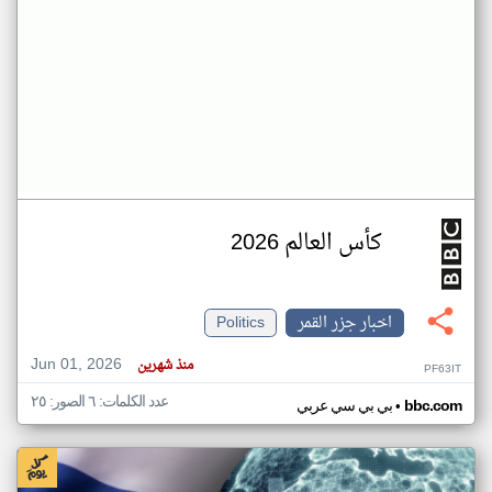
كأس العالم 2026
اخبار جزر القمر
Politics
Jun 01, 2026
منذ شهرين
PF63IT
عدد الكلمات: ٦ الصور: ٢٥
•
bbc.com
بي بي سي عربي