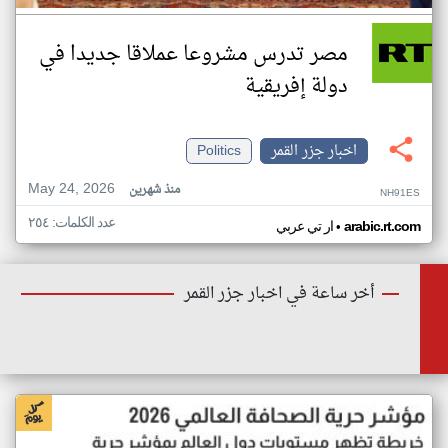
مصر تدرس مشروعا عملاقا جديدا في
دولة إفريقية
اخبار جزر القمر
Politics
May 24, 2026
منذ شهرين
NH91ES
عدد الكلمات: ٢٥٤
•
arabic.rt.com
ار تي عربي
أخر ساعة في اخبار جزر القمر