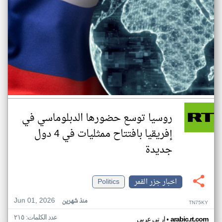
روسيا توسع حضورها الدبلوماسي في
إفريقيا بافتتاح ممثليات في 4 دول
جديدة
اخبار جزر القمر
Politics
Jun 01, 2026
منذ شهرين
TN75KY
عدد الكلمات: ٢١٥
•
arabic.rt.com
ار تي عربي