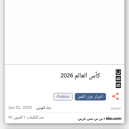
كأس العالم 2026
اخبار جزر القمر
Politics
Jun 01, 2026
منذ شهرين
PF63IT
عدد الكلمات: ٦ الصور: ٢٥
•
bbc.com
بي بي سي عربي