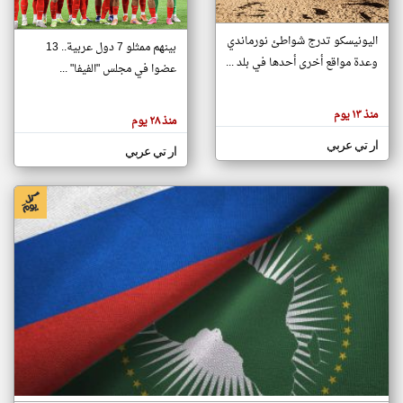
اليونيسكو تدرج شواطئ نورماندي
بينهم ممثلو 7 دول عربية.. 13
klyoum.com
وعدة مواقع أخرى أحدها في بلد ...
تغيير الدولة
عضوا في مجلس "الفيفا" ...
تعبر
مصادر الأخبار من جزر القمر
المقالات
الموجوده
اخبار جزر القمر على مدار الساعة
منذ ١٣ يوم
هنا عن
منذ ٢٨ يوم
وجهة
نظر
أهم اخبار جزر القمر العاجلة والمباشرة
ار تي عربي
كاتبيها.
ار تي عربي