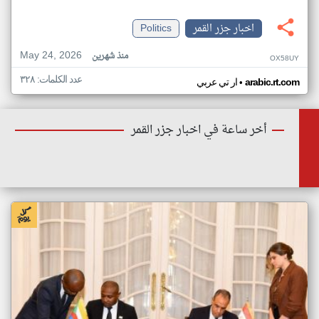
اخبار جزر القمر
Politics
May 24, 2026
منذ شهرين
OX58UY
عدد الكلمات: ٣٢٨
•
arabic.rt.com
ار تي عربي
أخر ساعة في اخبار جزر القمر