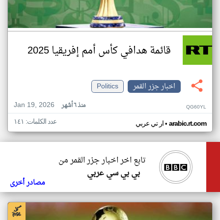
قائمة هدافي كأس أمم إفريقيا 2025
اخبار جزر القمر
Politics
Jan 19, 2026
منذ ٦ أشهر
QG60YL
عدد الكلمات: ١٤١
•
arabic.rt.com
ار تي عربي
تابع اخر اخبار جزر القمر من
بي بي سي عربي
مصادر أخرى