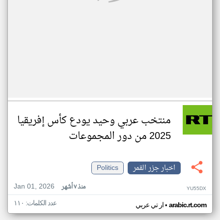
منتخب عربي وحيد يودع كأس إفريقيا
2025 من دور المجموعات
اخبار جزر القمر
Politics
Jan 01, 2026
منذ ٧ أشهر
YU55DX
عدد الكلمات: ١١٠
•
arabic.rt.com
ار تي عربي