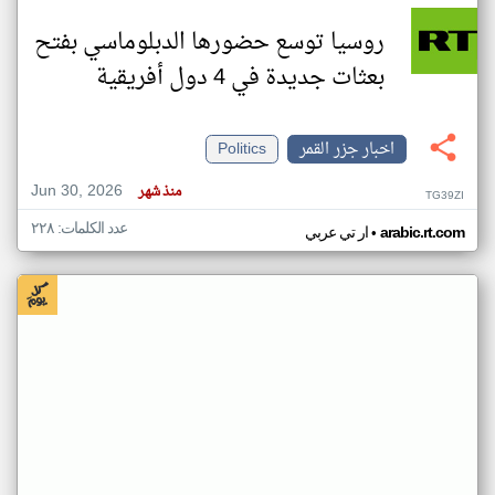
روسيا توسع حضورها الدبلوماسي بفتح
بعثات جديدة في 4 دول أفريقية
اخبار جزر القمر
Politics
Jun 30, 2026
منذ شهر
TG39ZI
عدد الكلمات: ٢٢٨
•
arabic.rt.com
ار تي عربي