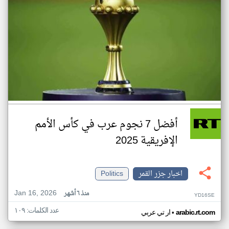
أفضل 7 نجوم عرب في كأس الأمم
الإفريقية 2025
اخبار جزر القمر
Politics
Jan 16, 2026
منذ ٦ أشهر
YD16SE
عدد الكلمات: ١٠٩
•
arabic.rt.com
ار تي عربي