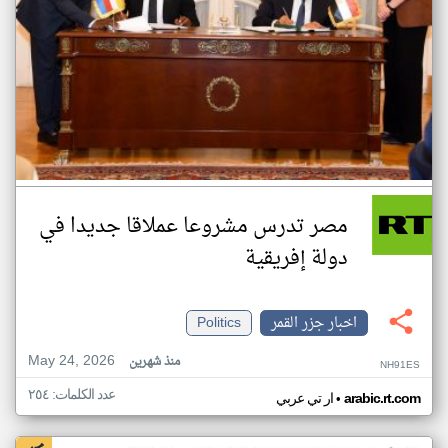
مصر تدرس مشروعا عملاقا جديدا في
دولة إفريقية
اخبار جزر القمر
Politics
May 24, 2026
منذ شهرين
NH91ES
عدد الكلمات: ٢٥٤
•
arabic.rt.com
ار تي عربي