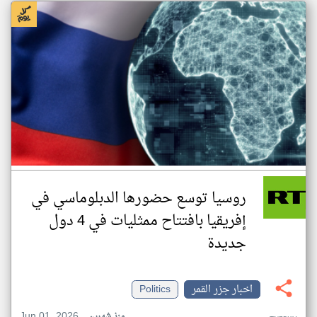
روسيا توسع حضورها الدبلوماسي في
إفريقيا بافتتاح ممثليات في 4 دول
جديدة
اخبار جزر القمر
Politics
Jun 01, 2026