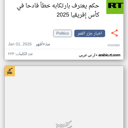
حكم يعترف بارتكابه خطأ فادحا في
كأس إفريقيا 2025
اخبار جزر القمر
Politics
Jan 01, 2026
منذ ٧ أشهر
PG03WV
عدد الكلمات: ٢٢٣
•
arabic.rt.com
ار تي عربي