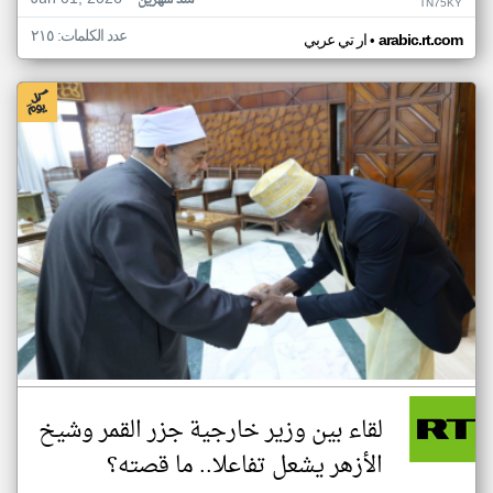
منذ شهرين
TN75KY
عدد الكلمات: ٢١٥
•
arabic.rt.com
ار تي عربي
لقاء بين وزير خارجية جزر القمر وشيخ
الأزهر يشعل تفاعلا.. ما قصته؟