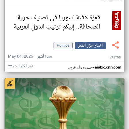
قفزة لافتة لسوريا في تصنيف حرية
الصحافة.. إليكم ترتيب الدول العربية
اخبار جزر القمر
Politics
May 04, 2026
منذ ٣ أشهر
VF17PD
عدد الكلمات: ٢٣١
•
arabic.cnn.com
سي ان ان عربي