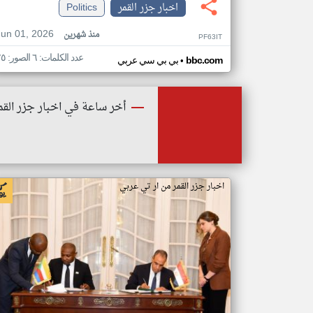
اخبار جزر القمر
Politics
Jun 01, 2026
منذ شهرين
PF63IT
عدد الكلمات: ٦ الصور: ٢٥
•
bbc.com
بي بي سي عربي
أخر ساعة في اخبار جزر القم
اخبار جزر القمر من ار تي عربي