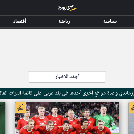
سياسة
رياضة
أقتصاد
أجدد الاخبار
ماندي وعدة مواقع أخرى أحدها في بلد عربي على قائمة التراث العال
اخبار جزر القمر من ار تي عربي
اخ