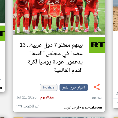
بينهم ممثلو 7 دول عربية.. 13
عضوا في مجلس "الفيفا"
يدعمون عودة روسيا لكرة
القدم العالمية
ZI
اخبار جزر القمر
Politics
om
Jul 11, 2026
منذ ٢٧ يوم
EE45AI
عدد الكلمات: ٢٢٦
•
arabic.rt.com
ار تي عربي