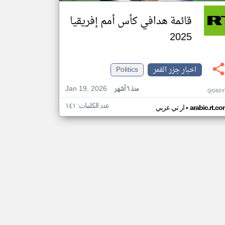
قائمة هدافي كأس أمم إفريقيا
2025
اخبار جزر القمر
Politics
Jan 19, 2026
منذ ٦ أشهر
QG60Y
عدد الكلمات: ١٤١
•
arabic.rt.c
ار تي عربي