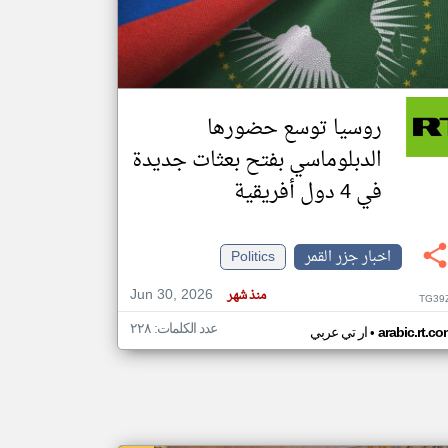
klyoum.com
تغيير الدولة
مصادر الأخبار من جزر القمر
روسيا توسع حضورها
اخبار جزر القمر على مدار الساعة
الدبلوماسي بفتح بعثات جديدة
أهم اخبار جزر القمر العاجلة والمباشرة
في 4 دول أفريقية
اخبار جزر القمر
Politics
Jun 30, 2026
منذ شهر
TG39
عدد الكلمات: ٢٢٨
•
arabic.rt.c
ار تي عربي