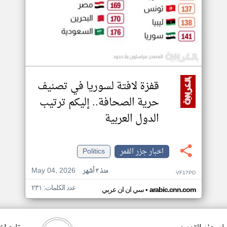
قفزة لافتة لسوريا في تصنيف
حرية الصحافة.. إليكم ترتيب
الدول العربية
اخبار جزر القمر
Politics
May 04, 2026
منذ ٣ أشهر
VF17PD
عدد الكلمات: ٢٣١
•
arabic.cnn.com
سي ان ان عربي