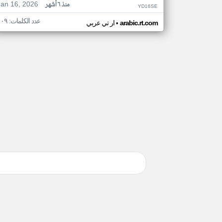
Jan 16, 2026
منذ ٦ أشهر
YD16SE
عدد الكلمات: ١٠٩
•
arabic.rt.com
ار تي عربي