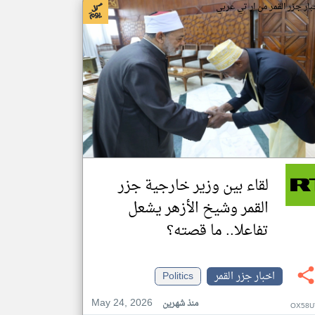
بار جزر القمر من ار تي عربي
لقاء بين وزير خارجية جزر
القمر وشيخ الأزهر يشعل
تفاعلا.. ما قصته؟
اخبار جزر القمر
Politics
May 24, 2026
منذ شهرين
OX58U