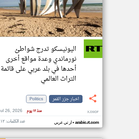
تعبر
المقالات
الموجوده
هنا عن
وجهة
اليونيسكو تدرج شواطئ
نظر
كاتبيها.
نورماندي وعدة مواقع أخرى
أحدها في بلد عربي على قائمة
التراث العالمي
اخبار جزر القمر
Politics
Jul 26, 2026
منذ ١٢ يوم
XJ39DF
عدد الكلمات: ٤١٢
•
arabic.rt.com
ار تي عربي