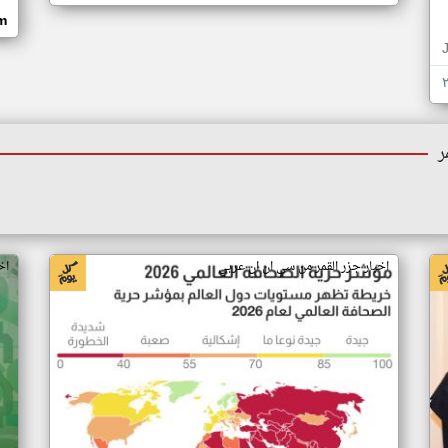
om
ر
اخبار جزر القمر من سي ان ان عربي
اخ