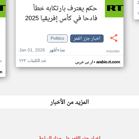
حكم يعترف بارتكابه خطأ
فادحا في كأس إفريقيا 2025
اخبار جزر القمر
Politics
Jan 01, 2026
منذ ٧ أشهر
PG03WV
عدد الكلمات: ٢٢٣
•
X
arabic.rt.com
ار تي عربي
om
المزيد من الأخبار
اخبار جزر القمر على مدار الساعة