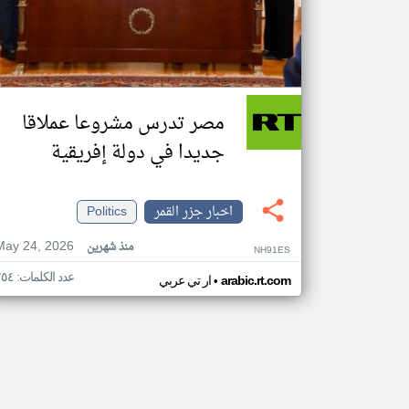
مصر تدرس مشروعا عملاقا
جديدا في دولة إفريقية
اخبار جزر القمر
Politics
May 24, 2026
منذ شهرين
NH91ES
عدد الكلمات: ٢٥٤
•
arabic.rt.com
ار تي عربي