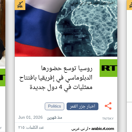
اخبار جزر القمر من ار تي عربي
اخ
روسيا توسع حضورها
الدبلوماسي في إفريقيا بافتتاح
ممثليات في 4 دول جديدة
اخبار جزر القمر
Politics
Jun 01, 2026
منذ شهرين
TN75KY
عدد الكلمات: ٢١٥
•
Y
arabic.rt.com
ار تي عربي