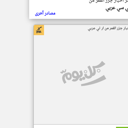
ر اخبار جزر القمر من
ي سي عربي
مصادر أخرى
بار جزر القمر من ار تي عربي