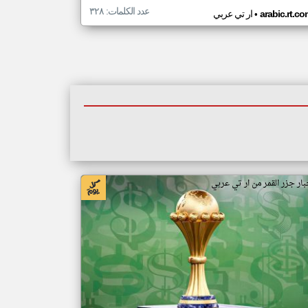
عدد الكلمات: ٣٢٨
•
arabic.rt.c
ار تي عربي
بار جزر القمر من ار تي عربي