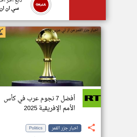
تابع اخر اخب
سي ان ان
اخبار جزر القمر من ار تي عربي
أفضل 7 نجوم عرب في كأس
الأمم الإفريقية 2025
اخبار جزر القمر
Politics