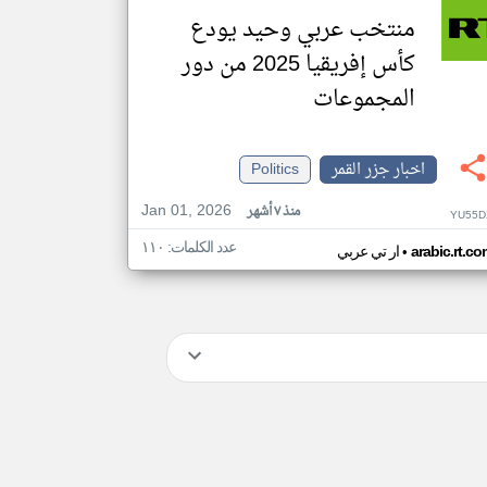
منتخب عربي وحيد يودع
كأس إفريقيا 2025 من دور
المجموعات
اخبار جزر القمر
Politics
Jan 01, 2026
منذ ٧ أشهر
YU55D
عدد الكلمات: ١١٠
•
arabic.rt.c
ار تي عربي