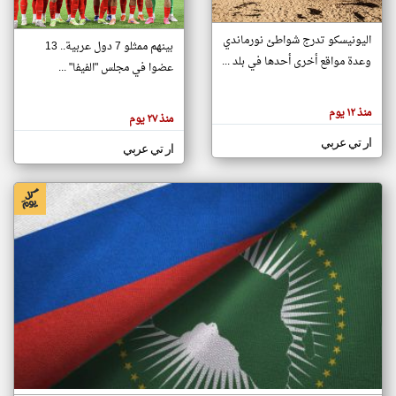
اليونيسكو تدرج شواطئ نورماندي
بينهم ممثلو 7 دول عربية.. 13
klyoum.com
وعدة مواقع أخرى أحدها في بلد ...
تغيير الدولة
عضوا في مجلس "الفيفا" ...
تعبر
مصادر الأخبار من جزر القمر
المقالات
الموجوده
اخبار جزر القمر على مدار الساعة
منذ ١٢ يوم
هنا عن
منذ ٢٧ يوم
وجهة
نظر
أهم اخبار جزر القمر العاجلة والمباشرة
ار تي عربي
كاتبيها.
ار تي عربي