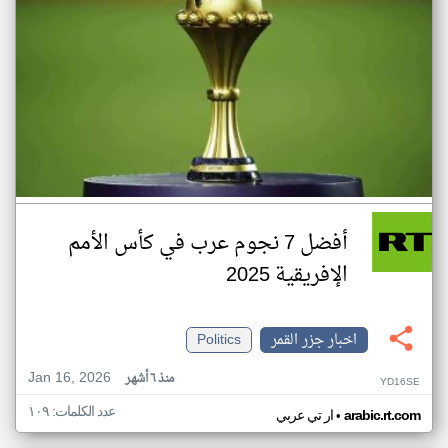
أفضل 7 نجوم عرب في كأس الأمم
الإفريقية 2025
اخبار جزر القمر
Politics
Jan 16, 2026
منذ ٦ أشهر
YD16SE
عدد الكلمات: ١٠٩
•
arabic.rt.com
ار تي عربي