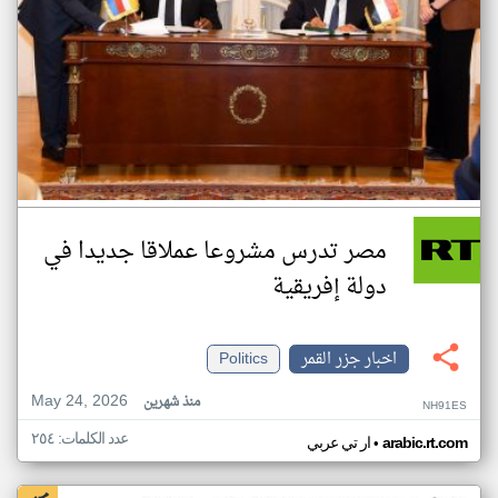
مصر تدرس مشروعا عملاقا جديدا في
دولة إفريقية
اخبار جزر القمر
Politics
May 24, 2026
منذ شهرين
NH91ES
عدد الكلمات: ٢٥٤
•
arabic.rt.com
ار تي عربي