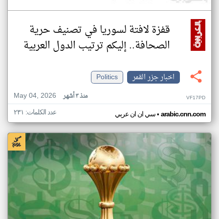
قفزة لافتة لسوريا في تصنيف حرية
الصحافة.. إليكم ترتيب الدول العربية
اخبار جزر القمر
Politics
May 04, 2026
منذ ٣ أشهر
VF17PD
عدد الكلمات: ٢٣١
•
arabic.cnn.com
سي ان ان عربي