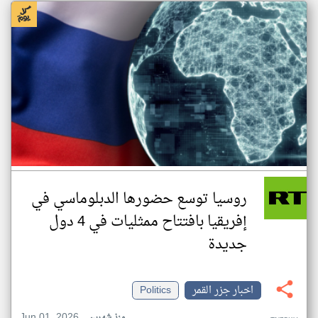
روسيا توسع حضورها الدبلوماسي في
إفريقيا بافتتاح ممثليات في 4 دول
جديدة
اخبار جزر القمر
Politics
Jun 01, 2026