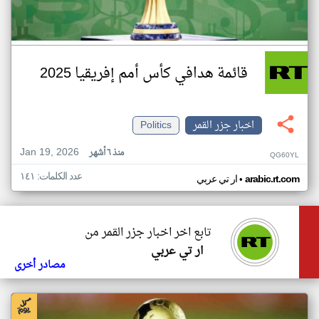
قائمة هدافي كأس أمم إفريقيا 2025
اخبار جزر القمر
Politics
Jan 19, 2026
منذ ٦ أشهر
QG60YL
عدد الكلمات: ١٤١
•
arabic.rt.com
ار تي عربي
تابع اخر اخبار جزر القمر من
ار تي عربي
مصادر أخرى