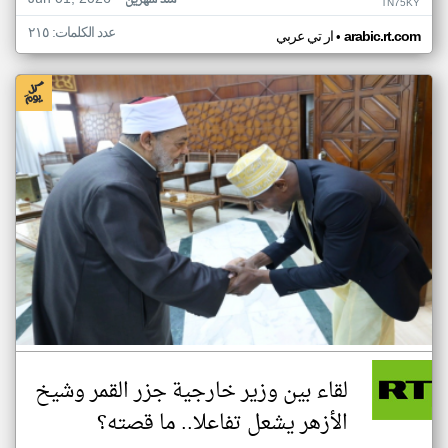
منذ شهرين
TN75KY
عدد الكلمات: ٢١٥
•
arabic.rt.com
ار تي عربي
لقاء بين وزير خارجية جزر القمر وشيخ
الأزهر يشعل تفاعلا.. ما قصته؟