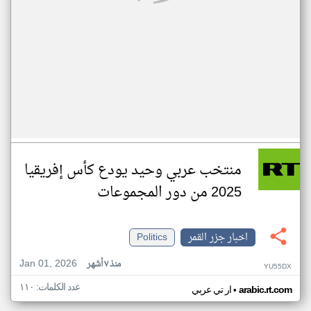
منتخب عربي وحيد يودع كأس إفريقيا
2025 من دور المجموعات
اخبار جزر القمر
Politics
Jan 01, 2026
منذ ٧ أشهر
YU55DX
عدد الكلمات: ١١٠
•
arabic.rt.com
ار تي عربي