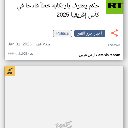
حكم يعترف بارتكابه خطأ فادحا في
كأس إفريقيا 2025
اخبار جزر القمر
Politics
Jan 01, 2026
منذ ٧ أشهر
PG03WV
عدد الكلمات: ٢٢٣
•
arabic.rt.com
ار تي عربي