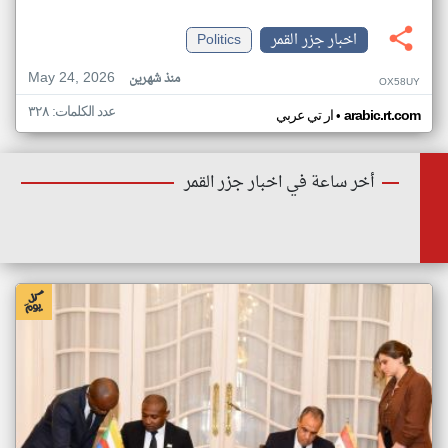
اخبار جزر القمر
Politics
May 24, 2026
منذ شهرين
OX58UY
عدد الكلمات: ٣٢٨
•
arabic.rt.com
ار تي عربي
أخر ساعة في اخبار جزر القمر