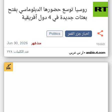
روسيا توسع حضورها الدبلوماسي بفتح
بعثات جديدة في 4 دول أفريقية
اخبار جزر القمر
Politics
Jun 30, 2026
منذ شهر
TG39ZI
عدد الكلمات: ٢٢٨
•
arabic.rt.com
ار تي عربي