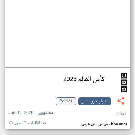
كأس العالم 2026
اخبار جزر القمر
Politics
Jun 01, 2026
منذ شهرين
PF63IT
عدد الكلمات: ٦ الصور: ٢٥
•
bbc.com
بي بي سي عربي