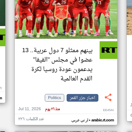
بينهم ممثلو 7 دول عربية.. 13
عضوا في مجلس "الفيفا"
يدعمون عودة روسيا لكرة
القدم العالمية
ZI
اخبار جزر القمر
Politics
om
Jul 11, 2026
منذ ٢٦ يوم
EE45AI
عدد الكلمات: ٢٢٦
•
arabic.rt.com
ار تي عربي