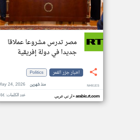
مصر تدرس مشروعا عملاقا
جديدا في دولة إفريقية
اخبار جزر القمر
Politics
May 24, 2026
منذ شهرين
NH91ES
عدد الكلمات: ٢٥٤
•
arabic.rt.com
ار تي عربي