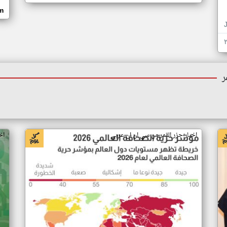
om
ر
اخبار جزر القمر من سي ان ان عربي
اخ