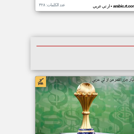
عدد الكلمات: ٣٢٨
•
arabic.rt.c
ار تي عربي
بار جزر القمر من ار تي عربي