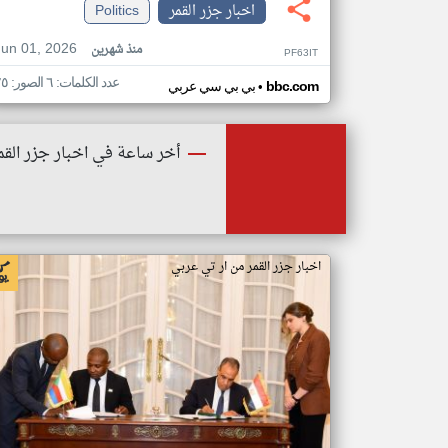
اخبار جزر القمر
Politics
Jun 01, 2026
منذ شهرين
PF63IT
عدد الكلمات: ٦ الصور: ٢٥
•
bbc.com
بي بي سي عربي
أخر ساعة في اخبار جزر القم
اخبار جزر القمر من ار تي عربي