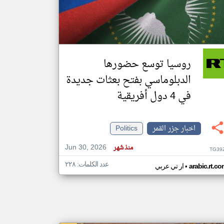
klyoum.com
تغيير الدولة
مصادر الأخبار من جزر القمر
روسيا توسع حضورها
اخبار جزر القمر على مدار الساعة
الدبلوماسي بفتح بعثات جديدة
أهم اخبار جزر القمر العاجلة والمباشرة
في 4 دول أفريقية
اخبار جزر القمر
Politics
Jun 30, 2026
منذ شهر
TG39
عدد الكلمات: ٢٢٨
•
arabic.rt.c
ار تي عربي