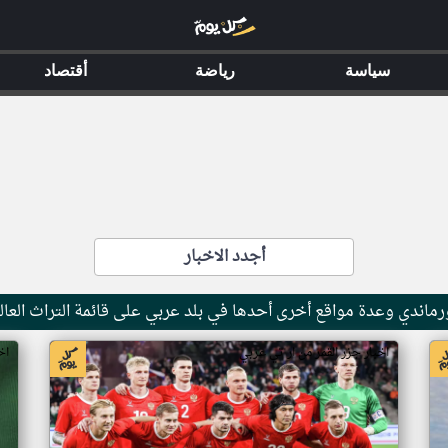
سياسة
رياضة
أقتصاد
أجدد الاخبار
ماندي وعدة مواقع أخرى أحدها في بلد عربي على قائمة التراث العال
اخبار جزر القمر من ار تي عربي
اخ