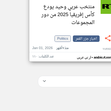
منتخب عربي وحيد يودع
كأس إفريقيا 2025 من دور
المجموعات
اخبار جزر القمر
Politics
Jan 01, 2026
منذ ٧ أشهر
YU55D
عدد الكلمات: ١١٠
•
arabic.rt.c
ار تي عربي