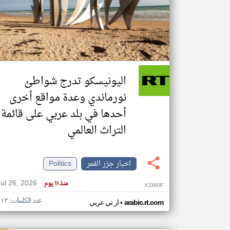
تعبر
المقالات
الموجوده
هنا عن
وجهة
اليونيسكو تدرج شواطئ
نظر
كاتبيها.
نورماندي وعدة مواقع أخرى
أحدها في بلد عربي على قائمة
التراث العالمي
اخبار جزر القمر
Politics
Jul 26, 2026
منذ ١١ يوم
XJ39DF
عدد الكلمات: ٤١٢
•
arabic.rt.com
ار تي عربي