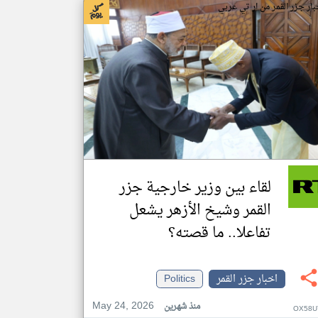
بار جزر القمر من ار تي عربي
لقاء بين وزير خارجية جزر
القمر وشيخ الأزهر يشعل
تفاعلا.. ما قصته؟
اخبار جزر القمر
Politics
May 24, 2026
منذ شهرين
OX58U