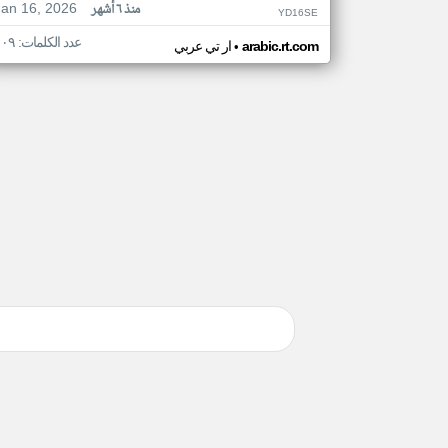
Jan 16, 2026
منذ ٦ أشهر
YD16SE
عدد الكلمات: ١٠٩
•
arabic.rt.com
ار تي عربي