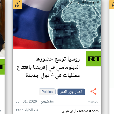
اخبار جزر القمر من ار تي عربي
اخ
روسيا توسع حضورها
الدبلوماسي في إفريقيا بافتتاح
ممثليات في 4 دول جديدة
اخبار جزر القمر
Politics
Jun 01, 2026
منذ شهرين
TN75KY
عدد الكلمات: ٢١٥
•
Y
arabic.rt.com
ار تي عربي