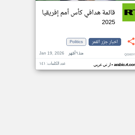
قائمة هدافي كأس أمم إفريقيا
2025
اخبار جزر القمر
Politics
Jan 19, 2026
منذ ٦ أشهر
QG60Y
عدد الكلمات: ١٤١
•
arabic.rt.c
ار تي عربي