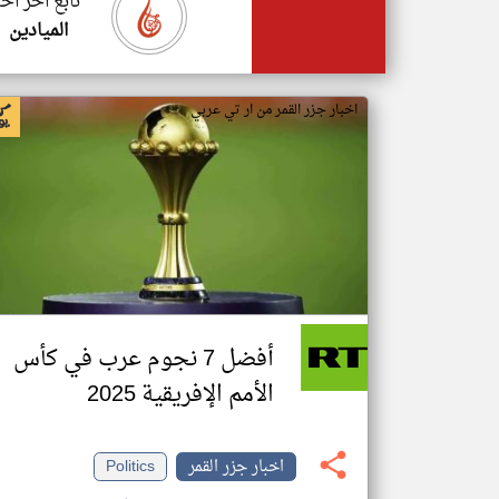
تابع اخر اخب
الميادين
اخبار جزر القمر من ار تي عربي
أفضل 7 نجوم عرب في كأس
الأمم الإفريقية 2025
اخبار جزر القمر
Politics