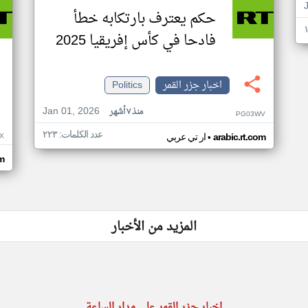
حكم يعترف بارتكابه خطأ
فادحا في كأس إفريقيا 2025
اخبار جزر القمر
Politics
Jan 01, 2026
منذ ٧ أشهر
PG03WV
عدد الكلمات: ٢٢٣
•
X
arabic.rt.com
ار تي عربي
om
المزيد من الأخبار
اخبار جزر القمر على مدار الساعة