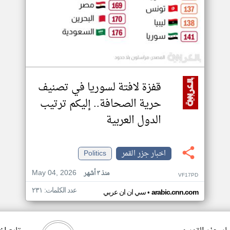
قفزة لافتة لسوريا في تصنيف
حرية الصحافة.. إليكم ترتيب
الدول العربية
اخبار جزر القمر
Politics
May 04, 2026
منذ ٣ أشهر
VF17PD
عدد الكلمات: ٢٣١
•
arabic.cnn.com
سي ان ان عربي