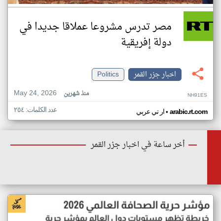
مصر تدرس مشروعا عملاقا جديدا في
دولة إفريقية
اخبار جزر القمر
Politics
May 24, 2026
منذ شهرين
NH91ES
عدد الكلمات: ٢٥٤
•
arabic.rt.com
ار تي عربي
أخر ساعة في اخبار جزر القمر