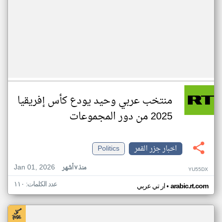
منتخب عربي وحيد يودع كأس إفريقيا
2025 من دور المجموعات
اخبار جزر القمر
Politics
Jan 01, 2026
منذ ٧ أشهر
YU55DX
عدد الكلمات: ١١٠
•
arabic.rt.com
ار تي عربي