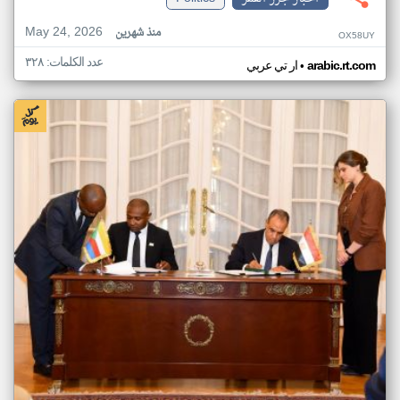
May 24, 2026
منذ شهرين
OX58UY
عدد الكلمات: ٣٢٨
•
arabic.rt.com
ار تي عربي