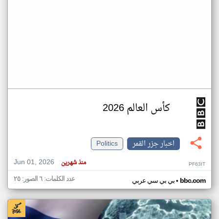
كأس العالم 2026
اخبار جزر القمر
Politics
Jun 01, 2026
منذ شهرين
PF63IT
عدد الكلمات: ٦ الصور: ٢٥
•
bbc.com
بي بي سي عربي