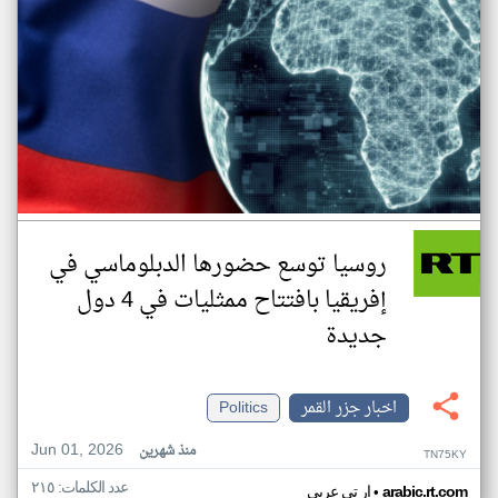
روسيا توسع حضورها الدبلوماسي في
إفريقيا بافتتاح ممثليات في 4 دول
جديدة
اخبار جزر القمر
Politics
Jun 01, 2026
منذ شهرين
TN75KY
عدد الكلمات: ٢١٥
•
arabic.rt.com
ار تي عربي