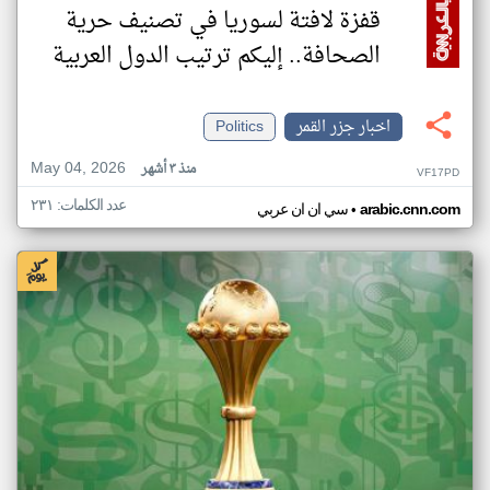
قفزة لافتة لسوريا في تصنيف حرية
الصحافة.. إليكم ترتيب الدول العربية
اخبار جزر القمر
Politics
May 04, 2026
منذ ٣ أشهر
VF17PD
عدد الكلمات: ٢٣١
•
arabic.cnn.com
سي ان ان عربي