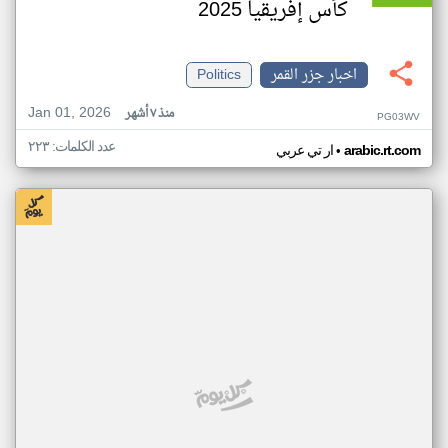
كأس إفريقيا 2025
اخبار جزر القمر
Politics
Jan 01, 2026
منذ ٧ أشهر
PG03WV
عدد الكلمات: ٢٢٣
•
arabic.rt.com
ار تي عربي