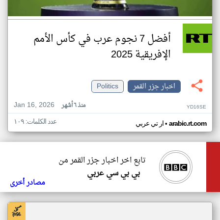
أفضل 7 نجوم عرب في كأس الأمم
الإفريقية 2025
اخبار جزر القمر
Politics
Jan 16, 2026
منذ ٦ أشهر
YD16SE
عدد الكلمات: ١٠٩
•
arabic.rt.com
ار تي عربي
تابع اخر اخبار جزر القمر من
بي بي سي عربي
مصادر أخرى