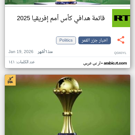
قائمة هدافي كأس أمم إفريقيا 2025
اخبار جزر القمر
Politics
Jan 19, 2026
منذ ٦ أشهر
QG60YL
عدد الكلمات: ١٤١
•
arabic.rt.com
ار تي عربي