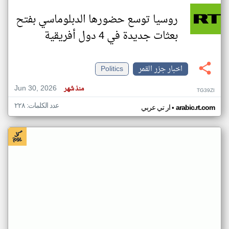
روسيا توسع حضورها الدبلوماسي بفتح
بعثات جديدة في 4 دول أفريقية
اخبار جزر القمر
Politics
Jun 30, 2026
منذ شهر
TG39ZI
عدد الكلمات: ٢٢٨
•
arabic.rt.com
ار تي عربي