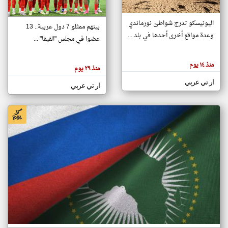
اليونيسكو تدرج شواطئ نورماندي
بينهم ممثلو 7 دول عربية.. 13
klyoum.com
وعدة مواقع أخرى أحدها في بلد ...
تغيير الدولة
عضوا في مجلس "الفيفا" ...
تعبر
مصادر الأخبار من جزر القمر
المقالات
الموجوده
اخبار جزر القمر على مدار الساعة
منذ ١٤ يوم
هنا عن
منذ ٢٩ يوم
وجهة
نظر
أهم اخبار جزر القمر العاجلة والمباشرة
ار تي عربي
كاتبيها.
ار تي عربي