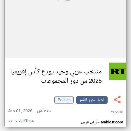
منتخب عربي وحيد يودع كأس إفريقيا
2025 من دور المجموعات
اخبار جزر القمر
Politics
Jan 01, 2026
منذ ٧ أشهر
YU55DX
عدد الكلمات: ١١٠
•
arabic.rt.com
ار تي عربي