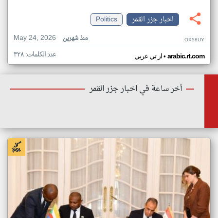
اخبار جزر القمر
Politics
May 24, 2026
منذ شهرين
OX58UY
عدد الكلمات: ٣٢٨
•
arabic.rt.com
ار تي عربي
أخر ساعة في اخبار جزر القمر