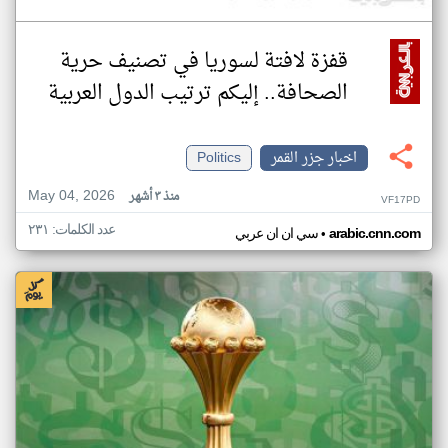
قفزة لافتة لسوريا في تصنيف حرية
الصحافة.. إليكم ترتيب الدول العربية
اخبار جزر القمر
Politics
May 04, 2026
منذ ٣ أشهر
VF17PD
عدد الكلمات: ٢٣١
•
arabic.cnn.com
سي ان ان عربي