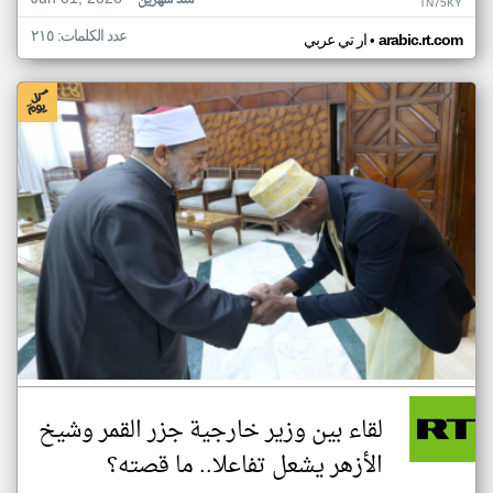
منذ شهرين
TN75KY
عدد الكلمات: ٢١٥
•
arabic.rt.com
ار تي عربي
لقاء بين وزير خارجية جزر القمر وشيخ
الأزهر يشعل تفاعلا.. ما قصته؟