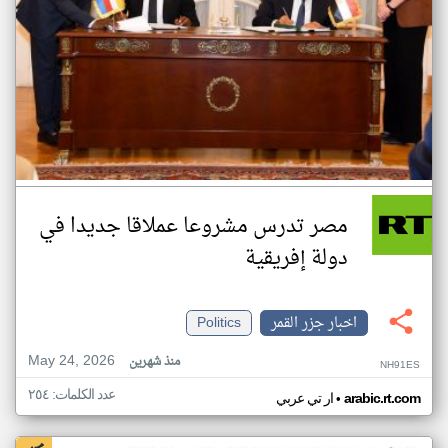
مصر تدرس مشروعا عملاقا جديدا في
دولة إفريقية
اخبار جزر القمر
Politics
May 24, 2026
منذ شهرين
NH91ES
عدد الكلمات: ٢٥٤
•
arabic.rt.com
ار تي عربي