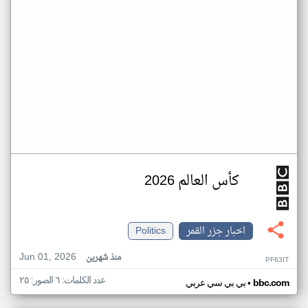
كأس العالم 2026
اخبار جزر القمر
Politics
Jun 01, 2026
منذ شهرين
PF63IT
عدد الكلمات: ٦ الصور: ٢٥
•
bbc.com
بي بي سي عربي