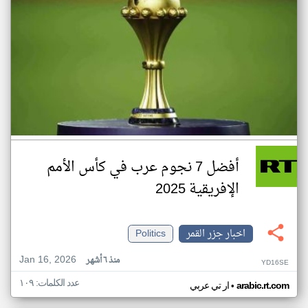
أفضل 7 نجوم عرب في كأس الأمم
الإفريقية 2025
اخبار جزر القمر
Politics
Jan 16, 2026
منذ ٦ أشهر
YD16SE
عدد الكلمات: ١٠٩
•
arabic.rt.com
ار تي عربي