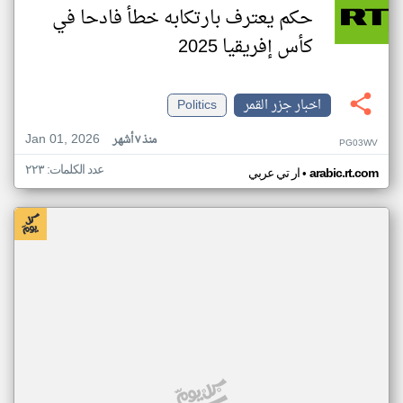
حكم يعترف بارتكابه خطأ فادحا في
كأس إفريقيا 2025
اخبار جزر القمر
Politics
Jan 01, 2026
منذ ٧ أشهر
PG03WV
عدد الكلمات: ٢٢٣
•
arabic.rt.com
ار تي عربي