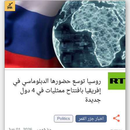
روسيا توسع حضورها الدبلوماسي في
إفريقيا بافتتاح ممثليات في 4 دول
جديدة
اخبار جزر القمر
Politics
Jun 01, 2026