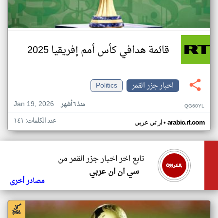
قائمة هدافي كأس أمم إفريقيا 2025
اخبار جزر القمر
Politics
Jan 19, 2026
منذ ٦ أشهر
QG60YL
عدد الكلمات: ١٤١
•
arabic.rt.com
ار تي عربي
تابع اخر اخبار جزر القمر من
سي ان ان عربي
مصادر أخرى