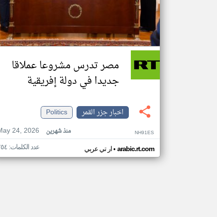
مصر تدرس مشروعا عملاقا
جديدا في دولة إفريقية
اخبار جزر القمر
Politics
May 24, 2026
منذ شهرين
NH91ES
عدد الكلمات: ٢٥٤
•
arabic.rt.com
ار تي عربي