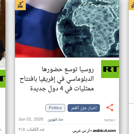
اخبار جزر القمر من ار تي عربي
اخ
روسيا توسع حضورها
الدبلوماسي في إفريقيا بافتتاح
ممثليات في 4 دول جديدة
اخبار جزر القمر
Politics
Jun 01, 2026
منذ شهرين
TN75KY
عدد الكلمات: ٢١٥
•
Y
arabic.rt.com
ار تي عربي