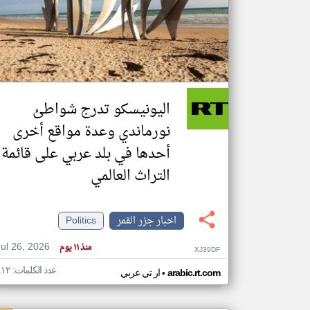
تعبر
المقالات
الموجوده
هنا عن
وجهة
اليونيسكو تدرج شواطئ
نظر
كاتبيها.
نورماندي وعدة مواقع أخرى
أحدها في بلد عربي على قائمة
التراث العالمي
اخبار جزر القمر
Politics
Jul 26, 2026
منذ ١١ يوم
XJ39DF
عدد الكلمات: ٤١٢
•
arabic.rt.com
ار تي عربي