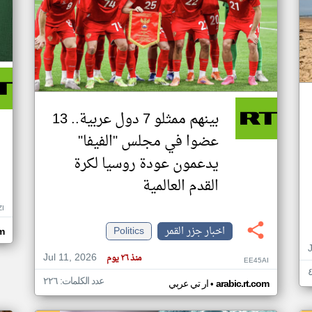
بينهم ممثلو 7 دول عربية.. 13
عضوا في مجلس "الفيفا"
يدعمون عودة روسيا لكرة
القدم العالمية
ZI
اخبار جزر القمر
Politics
om
Jul 11, 2026
منذ ٢٦ يوم
EE45AI
عدد الكلمات: ٢٢٦
•
arabic.rt.com
ار تي عربي