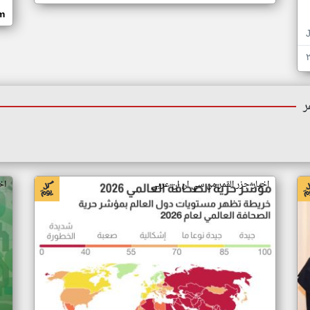
om
ر
اخبار جزر القمر من سي ان ان عربي
اخ