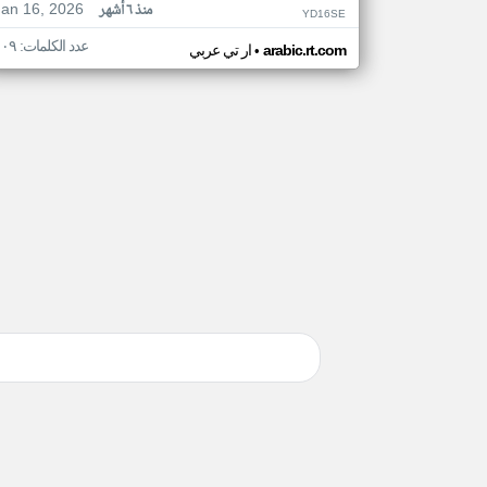
Jan 16, 2026
منذ ٦ أشهر
YD16SE
عدد الكلمات: ١٠٩
•
arabic.rt.com
ار تي عربي