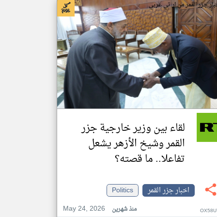
بار جزر القمر من ار تي عربي
لقاء بين وزير خارجية جزر
القمر وشيخ الأزهر يشعل
تفاعلا.. ما قصته؟
اخبار جزر القمر
Politics
May 24, 2026
منذ شهرين
OX58U