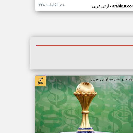
عدد الكلمات: ٣٢٨
•
arabic.rt.c
ار تي عربي
بار جزر القمر من ار تي عربي