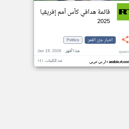
قائمة هدافي كأس أمم إفريقيا
2025
اخبار جزر القمر
Politics
Jan 19, 2026
منذ ٦ أشهر
QG60Y
عدد الكلمات: ١٤١
•
arabic.rt.c
ار تي عربي