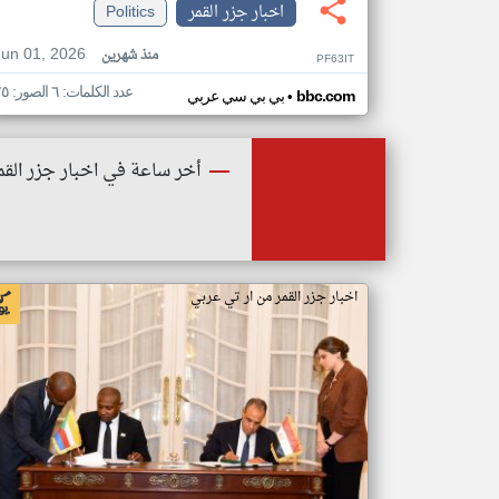
اخبار جزر القمر
Politics
Jun 01, 2026
منذ شهرين
PF63IT
عدد الكلمات: ٦ الصور: ٢٥
•
bbc.com
بي بي سي عربي
أخر ساعة في اخبار جزر القم
اخبار جزر القمر من ار تي عربي