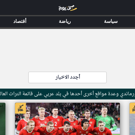
سياسة
رياضة
أقتصاد
أجدد الاخبار
ماندي وعدة مواقع أخرى أحدها في بلد عربي على قائمة التراث العال
اخبار جزر القمر من ار تي عربي
اخ