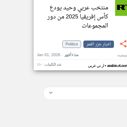
منتخب عربي وحيد يودع
كأس إفريقيا 2025 من دور
المجموعات
اخبار جزر القمر
Politics
Jan 01, 2026
منذ ٧ أشهر
YU55D
عدد الكلمات: ١١٠
•
arabic.rt.c
ار تي عربي