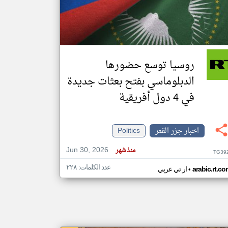
klyoum.com
تغيير الدولة
مصادر الأخبار من جزر القمر
روسيا توسع حضورها
اخبار جزر القمر على مدار الساعة
الدبلوماسي بفتح بعثات جديدة
أهم اخبار جزر القمر العاجلة والمباشرة
في 4 دول أفريقية
اخبار جزر القمر
Politics
Jun 30, 2026
منذ شهر
TG39
عدد الكلمات: ٢٢٨
•
arabic.rt.c
ار تي عربي