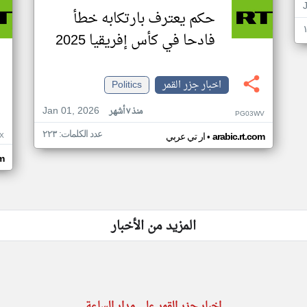
حكم يعترف بارتكابه خطأ
فادحا في كأس إفريقيا 2025
اخبار جزر القمر
Politics
Jan 01, 2026
منذ ٧ أشهر
PG03WV
عدد الكلمات: ٢٢٣
•
X
arabic.rt.com
ار تي عربي
om
المزيد من الأخبار
اخبار جزر القمر على مدار الساعة