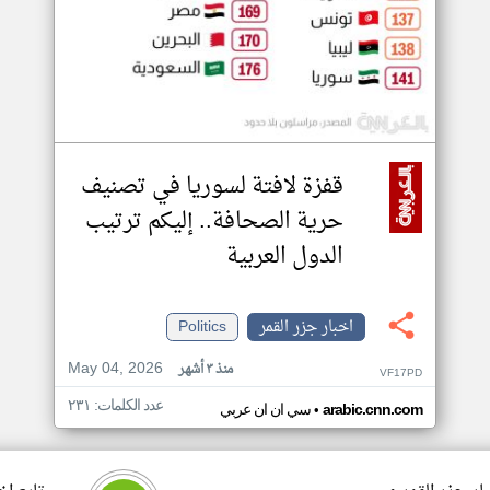
قفزة لافتة لسوريا في تصنيف
حرية الصحافة.. إليكم ترتيب
الدول العربية
اخبار جزر القمر
Politics
May 04, 2026
منذ ٣ أشهر
VF17PD
عدد الكلمات: ٢٣١
•
arabic.cnn.com
سي ان ان عربي