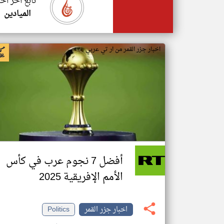
تابع اخر اخب
الميادين
اخبار جزر القمر من ار تي عربي
أفضل 7 نجوم عرب في كأس
الأمم الإفريقية 2025
اخبار جزر القمر
Politics