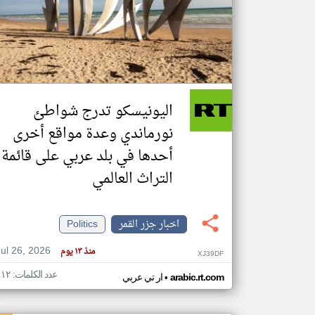
تعبر
المقالات
الموجوده
هنا عن
وجهة
اليونيسكو تدرج شواطئ
نظر
كاتبيها.
نورماندي وعدة مواقع أخرى
أحدها في بلد عربي على قائمة
التراث العالمي
اخبار جزر القمر
Politics
Jul 26, 2026
منذ ١٣ يوم
XJ39DF
عدد الكلمات: ٤١٢
•
arabic.rt.com
ار تي عربي