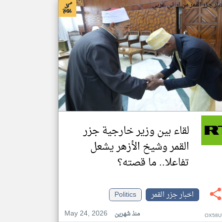
بار جزر القمر من ار تي عربي
لقاء بين وزير خارجية جزر
القمر وشيخ الأزهر يشعل
تفاعلا.. ما قصته؟
اخبار جزر القمر
Politics
May 24, 2026
منذ شهرين
OX58U