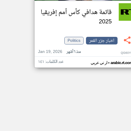
قائمة هدافي كأس أمم إفريقيا
2025
اخبار جزر القمر
Politics
Jan 19, 2026
منذ ٦ أشهر
QG60Y
عدد الكلمات: ١٤١
•
arabic.rt.c
ار تي عربي