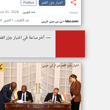
اخبار جزر القمر
Politics
Jun 01, 2026
منذ شهرين
PF63IT
عدد الكلمات: ٦ الصور: ٢٥
•
bbc.com
بي بي سي عربي
أخر ساعة في اخبار جزر القم
اخبار جزر القمر من ار تي عربي