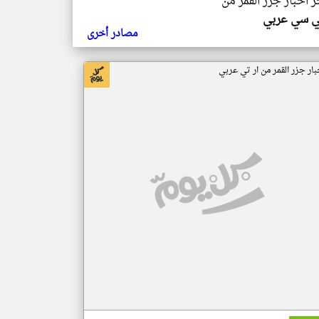
ر اخبار جزر القمر من
ي سي عربي
مصادر أخرى
بار جزر القمر من ار تي عربي