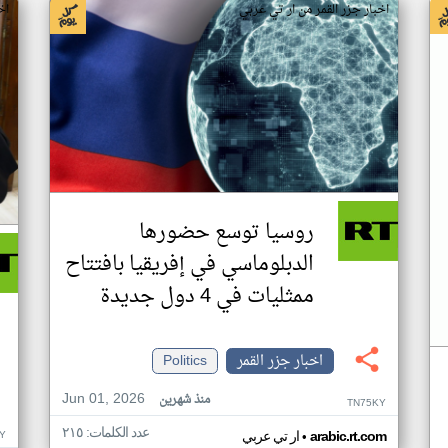
اخبار جزر القمر من ار تي عربي
اخ
روسيا توسع حضورها
الدبلوماسي في إفريقيا بافتتاح
ممثليات في 4 دول جديدة
اخبار جزر القمر
Politics
Jun 01, 2026
منذ شهرين
TN75KY
عدد الكلمات: ٢١٥
•
Y
arabic.rt.com
ار تي عربي