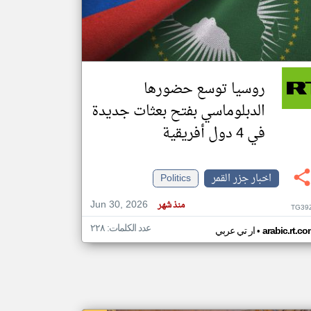
klyoum.com
تغيير الدولة
مصادر الأخبار من جزر القمر
روسيا توسع حضورها
اخبار جزر القمر على مدار الساعة
الدبلوماسي بفتح بعثات جديدة
أهم اخبار جزر القمر العاجلة والمباشرة
في 4 دول أفريقية
اخبار جزر القمر
Politics
Jun 30, 2026
منذ شهر
TG39
عدد الكلمات: ٢٢٨
•
arabic.rt.c
ار تي عربي