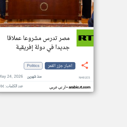
مصر تدرس مشروعا عملاقا
جديدا في دولة إفريقية
اخبار جزر القمر
Politics
May 24, 2026
منذ شهرين
NH91ES
عدد الكلمات: ٢٥٤
•
arabic.rt.com
ار تي عربي