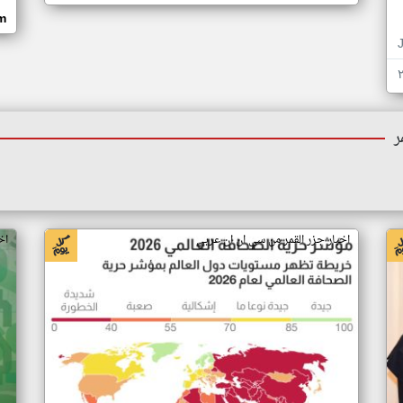
om
ر
اخبار جزر القمر من سي ان ان عربي
اخ