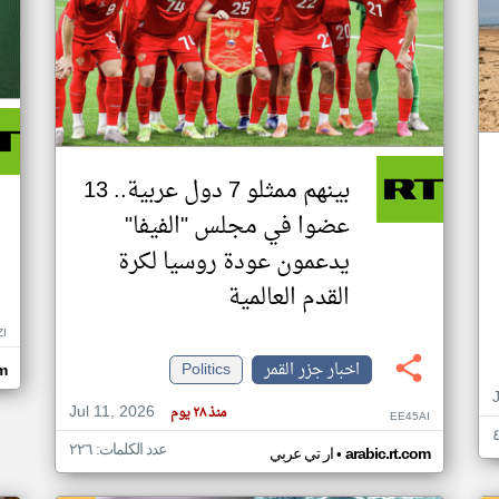
بينهم ممثلو 7 دول عربية.. 13
عضوا في مجلس "الفيفا"
يدعمون عودة روسيا لكرة
القدم العالمية
ZI
اخبار جزر القمر
Politics
om
Jul 11, 2026
منذ ٢٨ يوم
EE45AI
عدد الكلمات: ٢٢٦
•
arabic.rt.com
ار تي عربي