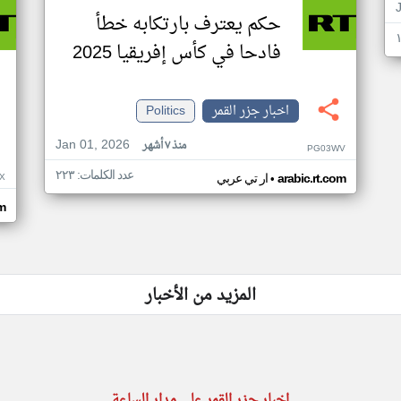
حكم يعترف بارتكابه خطأ
فادحا في كأس إفريقيا 2025
اخبار جزر القمر
Politics
Jan 01, 2026
منذ ٧ أشهر
PG03WV
عدد الكلمات: ٢٢٣
•
X
arabic.rt.com
ار تي عربي
om
المزيد من الأخبار
اخبار جزر القمر على مدار الساعة