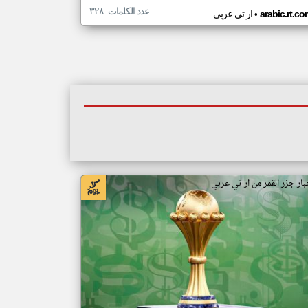
عدد الكلمات: ٣٢٨
•
arabic.rt.c
ار تي عربي
بار جزر القمر من ار تي عربي