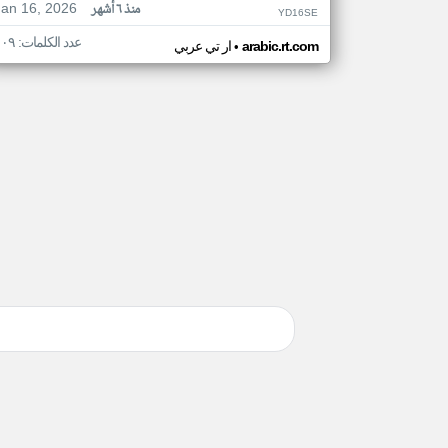
Jan 16, 2026
منذ ٦ أشهر
YD16SE
عدد الكلمات: ١٠٩
•
arabic.rt.com
ار تي عربي