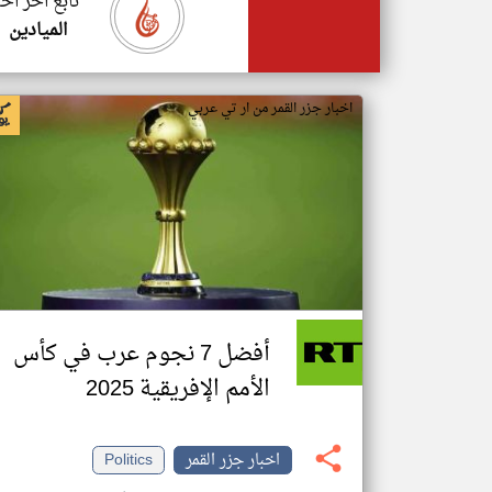
تابع اخر اخب
الميادين
اخبار جزر القمر من ار تي عربي
أفضل 7 نجوم عرب في كأس
الأمم الإفريقية 2025
اخبار جزر القمر
Politics