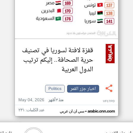
قفزة لافتة لسوريا في تصنيف
حرية الصحافة.. إليكم ترتيب
الدول العربية
اخبار جزر القمر
Politics
May 04, 2026
منذ ٣ أشهر
VF17PD
عدد الكلمات: ٢٣١
•
arabic.cnn.com
سي ان ان عربي