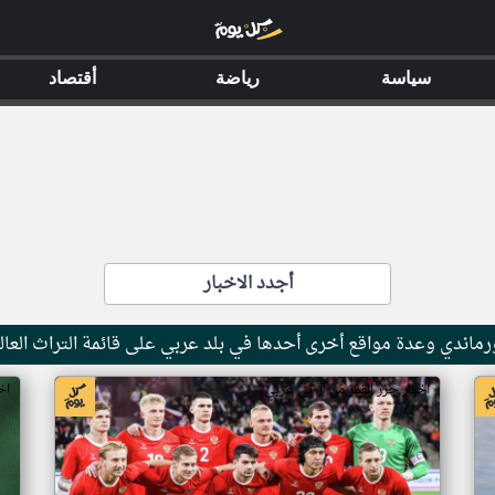
سياسة
رياضة
أقتصاد
أجدد الاخبار
ماندي وعدة مواقع أخرى أحدها في بلد عربي على قائمة التراث العال
اخبار جزر القمر من ار تي عربي
اخ