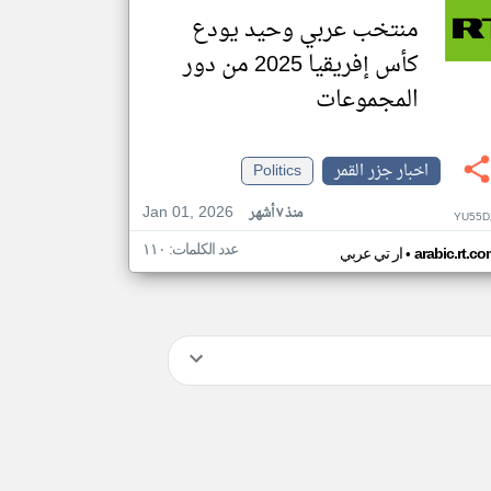
منتخب عربي وحيد يودع
كأس إفريقيا 2025 من دور
المجموعات
اخبار جزر القمر
Politics
Jan 01, 2026
منذ ٧ أشهر
YU55D
عدد الكلمات: ١١٠
•
arabic.rt.c
ار تي عربي