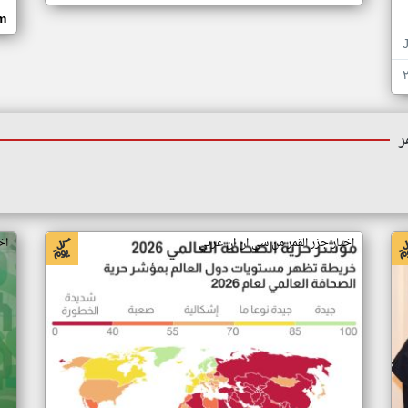
om
ر
اخبار جزر القمر من سي ان ان عربي
اخ