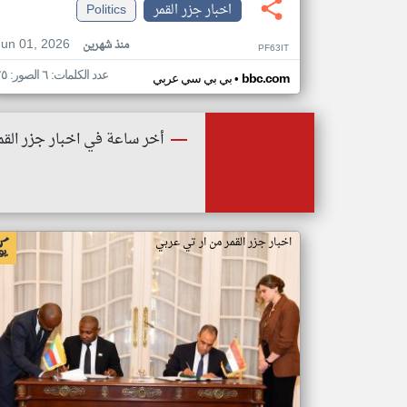
اخبار جزر القمر
Politics
Jun 01, 2026
منذ شهرين
PF63IT
عدد الكلمات: ٦ الصور: ٢٥
•
bbc.com
بي بي سي عربي
أخر ساعة في اخبار جزر القم
اخبار جزر القمر من ار تي عربي