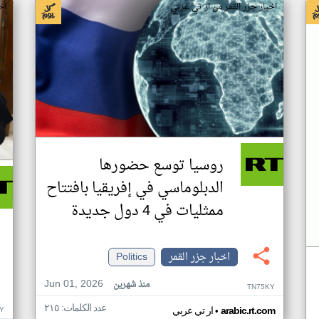
اخبار جزر القمر من ار تي عربي
اخ
روسيا توسع حضورها
الدبلوماسي في إفريقيا بافتتاح
ممثليات في 4 دول جديدة
اخبار جزر القمر
Politics
Jun 01, 2026
منذ شهرين
TN75KY
عدد الكلمات: ٢١٥
•
Y
arabic.rt.com
ار تي عربي