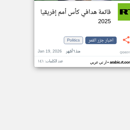
قائمة هدافي كأس أمم إفريقيا
2025
اخبار جزر القمر
Politics
Jan 19, 2026
منذ ٦ أشهر
QG60Y
عدد الكلمات: ١٤١
•
arabic.rt.c
ار تي عربي