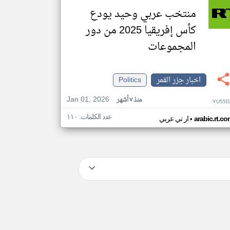
منتخب عربي وحيد يودع
كأس إفريقيا 2025 من دور
المجموعات
اخبار جزر القمر
Politics
Jan 01, 2026
منذ ٧ أشهر
YU55D
عدد الكلمات: ١١٠
•
arabic.rt.c
ار تي عربي