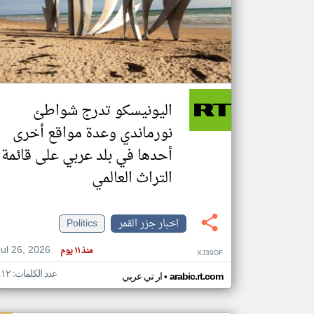
تعبر
المقالات
الموجوده
هنا عن
وجهة
اليونيسكو تدرج شواطئ
نظر
كاتبيها.
نورماندي وعدة مواقع أخرى
أحدها في بلد عربي على قائمة
التراث العالمي
اخبار جزر القمر
Politics
Jul 26, 2026
منذ ١١ يوم
XJ39DF
عدد الكلمات: ٤١٢
•
arabic.rt.com
ار تي عربي