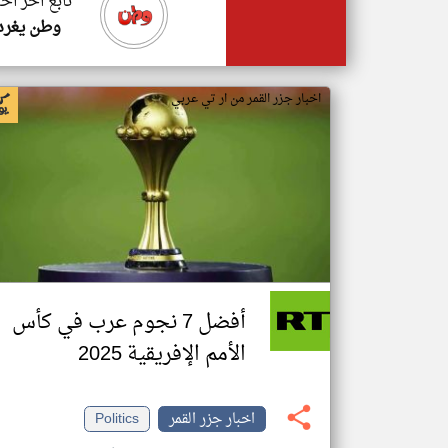
تابع اخر اخب
وطن يغرد
اخبار جزر القمر من ار تي عربي
أفضل 7 نجوم عرب في كأس
الأمم الإفريقية 2025
اخبار جزر القمر
Politics