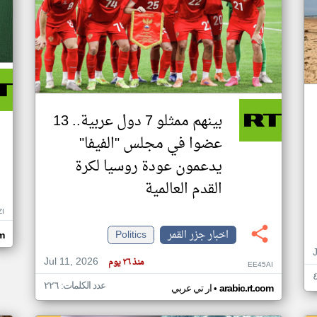
بينهم ممثلو 7 دول عربية.. 13
عضوا في مجلس "الفيفا"
يدعمون عودة روسيا لكرة
القدم العالمية
ZI
اخبار جزر القمر
Politics
om
Jul 11, 2026
منذ ٢٦ يوم
EE45AI
عدد الكلمات: ٢٢٦
•
arabic.rt.com
ار تي عربي