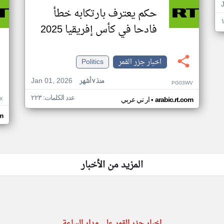
حكم يعترف بارتكابه خطأ
فادحا في كأس إفريقيا 2025
اخبار جزر القمر
Politics
Jan 01, 2026
منذ ٧ أشهر
PG03WV
عدد الكلمات: ٢٢٣
•
X
arabic.rt.com
ار تي عربي
om
المزيد من الأخبار
اخبار جزر القمر على مدار الساعة