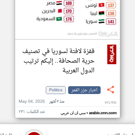
قفزة لافتة لسوريا في تصنيف
حرية الصحافة.. إليكم ترتيب
الدول العربية
اخبار جزر القمر
Politics
May 04, 2026
منذ ٣ أشهر
VF17PD
عدد الكلمات: ٢٣١
•
arabic.cnn.com
سي ان ان عربي