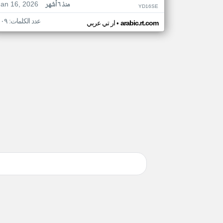
Jan 16, 2026
منذ ٦ أشهر
YD16SE
عدد الكلمات: ١٠٩
•
arabic.rt.com
ار تي عربي