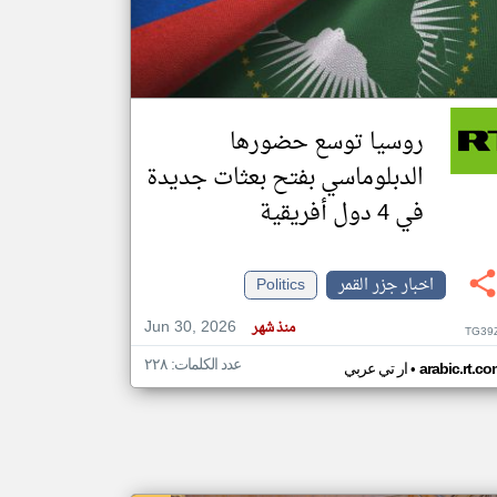
klyoum.com
تغيير الدولة
مصادر الأخبار من جزر القمر
روسيا توسع حضورها
اخبار جزر القمر على مدار الساعة
الدبلوماسي بفتح بعثات جديدة
أهم اخبار جزر القمر العاجلة والمباشرة
في 4 دول أفريقية
اخبار جزر القمر
Politics
Jun 30, 2026
منذ شهر
TG39
عدد الكلمات: ٢٢٨
•
arabic.rt.c
ار تي عربي