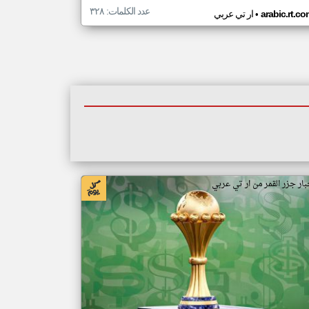
عدد الكلمات: ٣٢٨
•
arabic.rt.c
ار تي عربي
بار جزر القمر من ار تي عربي