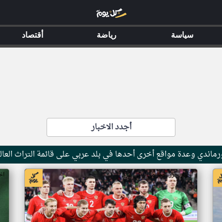
سياسة
رياضة
أقتصاد
أجدد الاخبار
ماندي وعدة مواقع أخرى أحدها في بلد عربي على قائمة التراث العال
اخبار جزر القمر من ار تي عربي
اخ