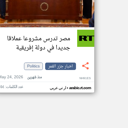
مصر تدرس مشروعا عملاقا
جديدا في دولة إفريقية
اخبار جزر القمر
Politics
May 24, 2026
منذ شهرين
NH91ES
عدد الكلمات: ٢٥٤
•
arabic.rt.com
ار تي عربي