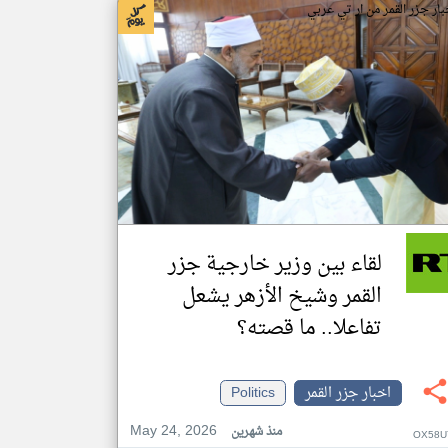
بار جزر القمر من ار تي عربي
لقاء بين وزير خارجية جزر
القمر وشيخ الأزهر يشعل
تفاعلا.. ما قصته؟
اخبار جزر القمر
Politics
May 24, 2026
منذ شهرين
OX58U