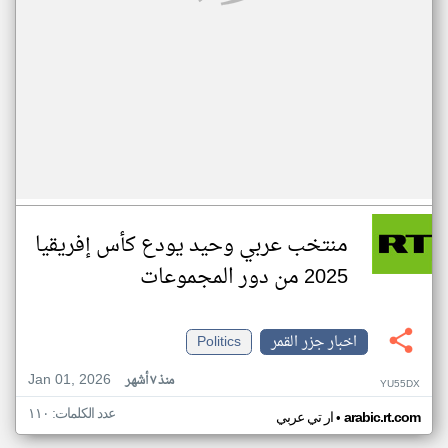
منتخب عربي وحيد يودع كأس إفريقيا
2025 من دور المجموعات
اخبار جزر القمر
Politics
Jan 01, 2026
منذ ٧ أشهر
YU55DX
عدد الكلمات: ١١٠
•
arabic.rt.com
ار تي عربي