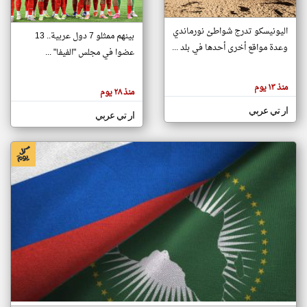
اليونيسكو تدرج شواطئ نورماندي
بينهم ممثلو 7 دول عربية.. 13
klyoum.com
وعدة مواقع أخرى أحدها في بلد ...
تغيير الدولة
عضوا في مجلس "الفيفا" ...
تعبر
مصادر الأخبار من جزر القمر
المقالات
الموجوده
اخبار جزر القمر على مدار الساعة
منذ ١٣ يوم
هنا عن
منذ ٢٨ يوم
وجهة
نظر
أهم اخبار جزر القمر العاجلة والمباشرة
ار تي عربي
كاتبيها.
ار تي عربي