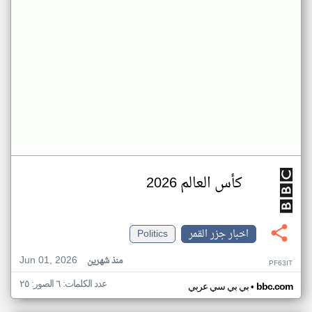
كأس العالم 2026
اخبار جزر القمر
Politics
Jun 01, 2026
منذ شهرين
PF63IT
عدد الكلمات: ٦ الصور: ٢٥
•
bbc.com
بي بي سي عربي