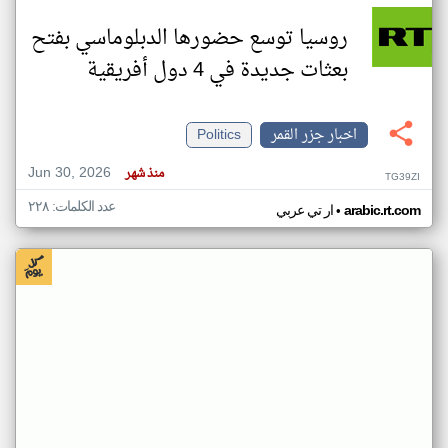
روسيا توسع حضورها الدبلوماسي بفتح
بعثات جديدة في 4 دول أفريقية
اخبار جزر القمر
Politics
Jun 30, 2026
منذ شهر
TG39ZI
عدد الكلمات: ٢٢٨
•
arabic.rt.com
ار تي عربي