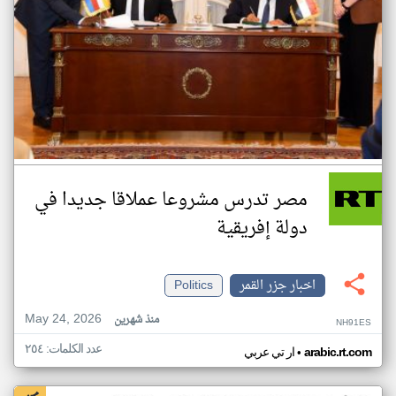
مصر تدرس مشروعا عملاقا جديدا في
دولة إفريقية
اخبار جزر القمر
Politics
May 24, 2026
منذ شهرين
NH91ES
عدد الكلمات: ٢٥٤
•
arabic.rt.com
ار تي عربي