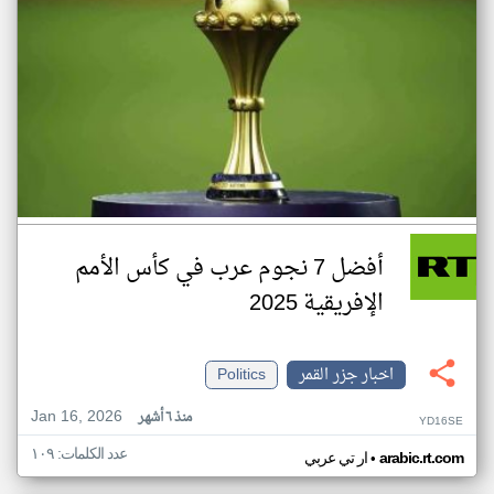
أفضل 7 نجوم عرب في كأس الأمم
الإفريقية 2025
اخبار جزر القمر
Politics
Jan 16, 2026
منذ ٦ أشهر
YD16SE
عدد الكلمات: ١٠٩
•
arabic.rt.com
ار تي عربي