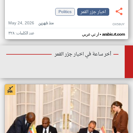
اخبار جزر القمر
Politics
May 24, 2026
منذ شهرين
OX58UY
عدد الكلمات: ٣٢٨
•
arabic.rt.com
ار تي عربي
أخر ساعة في اخبار جزر القمر