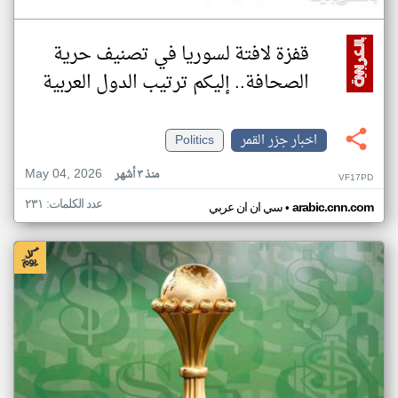
قفزة لافتة لسوريا في تصنيف حرية
الصحافة.. إليكم ترتيب الدول العربية
اخبار جزر القمر
Politics
May 04, 2026
منذ ٣ أشهر
VF17PD
عدد الكلمات: ٢٣١
•
arabic.cnn.com
سي ان ان عربي