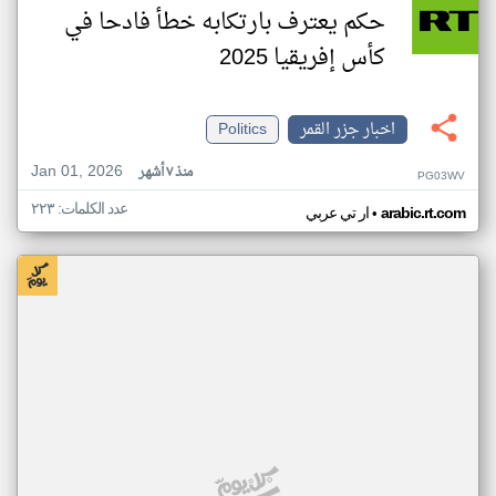
حكم يعترف بارتكابه خطأ فادحا في
كأس إفريقيا 2025
اخبار جزر القمر
Politics
Jan 01, 2026
منذ ٧ أشهر
PG03WV
عدد الكلمات: ٢٢٣
•
arabic.rt.com
ار تي عربي