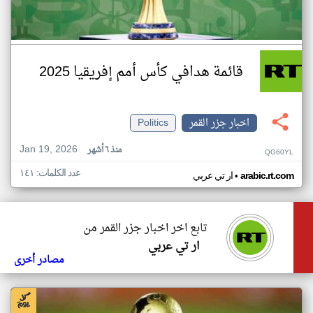
قائمة هدافي كأس أمم إفريقيا 2025
اخبار جزر القمر
Politics
Jan 19, 2026
منذ ٦ أشهر
QG60YL
عدد الكلمات: ١٤١
•
arabic.rt.com
ار تي عربي
تابع اخر اخبار جزر القمر من
ار تي عربي
مصادر أخرى