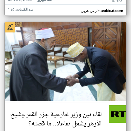
منذ شهرين
TN75KY
عدد الكلمات: ٢١٥
•
arabic.rt.com
ار تي عربي
لقاء بين وزير خارجية جزر القمر وشيخ
الأزهر يشعل تفاعلا.. ما قصته؟