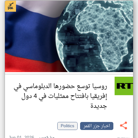
روسيا توسع حضورها الدبلوماسي في
إفريقيا بافتتاح ممثليات في 4 دول
جديدة
اخبار جزر القمر
Politics
Jun 01, 2026