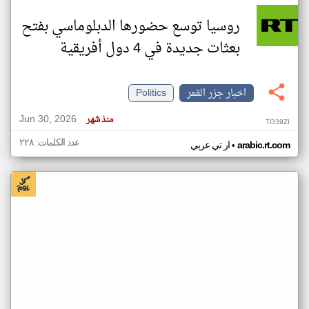
روسيا توسع حضورها الدبلوماسي بفتح
بعثات جديدة في 4 دول أفريقية
اخبار جزر القمر
Politics
Jun 30, 2026
منذ شهر
TG39ZI
عدد الكلمات: ٢٢٨
•
arabic.rt.com
ار تي عربي