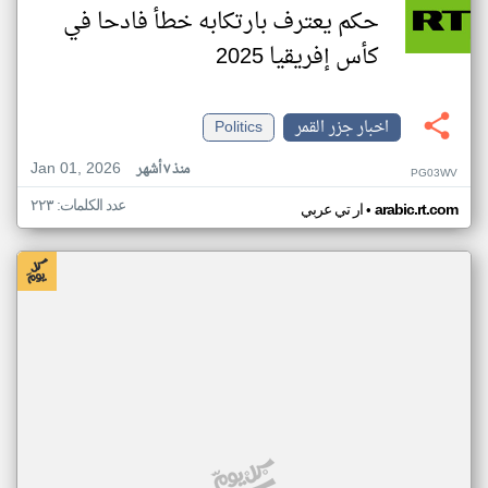
حكم يعترف بارتكابه خطأ فادحا في
كأس إفريقيا 2025
اخبار جزر القمر
Politics
Jan 01, 2026
منذ ٧ أشهر
PG03WV
عدد الكلمات: ٢٢٣
•
arabic.rt.com
ار تي عربي