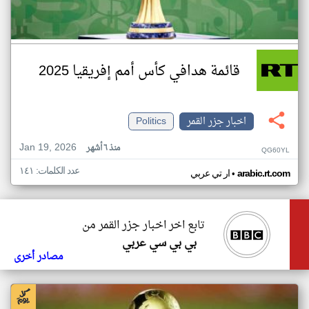
قائمة هدافي كأس أمم إفريقيا 2025
اخبار جزر القمر
Politics
Jan 19, 2026
منذ ٦ أشهر
QG60YL
عدد الكلمات: ١٤١
•
arabic.rt.com
ار تي عربي
تابع اخر اخبار جزر القمر من
بي بي سي عربي
مصادر أخرى