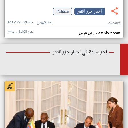
اخبار جزر القمر
Politics
May 24, 2026
منذ شهرين
OX58UY
عدد الكلمات: ٣٢٨
•
arabic.rt.com
ار تي عربي
أخر ساعة في اخبار جزر القمر