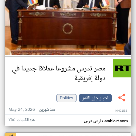
مصر تدرس مشروعا عملاقا جديدا في
دولة إفريقية
اخبار جزر القمر
Politics
May 24, 2026
منذ شهرين
NH91ES
عدد الكلمات: ٢٥٤
•
arabic.rt.com
ار تي عربي