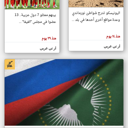
اليونيسكو تدرج شواطئ نورماندي
بينهم ممثلو 7 دول عربية.. 13
klyoum.com
وعدة مواقع أخرى أحدها في بلد ...
تغيير الدولة
عضوا في مجلس "الفيفا" ...
تعبر
مصادر الأخبار من جزر القمر
المقالات
الموجوده
اخبار جزر القمر على مدار الساعة
منذ ١٤ يوم
هنا عن
منذ ٢٩ يوم
وجهة
نظر
أهم اخبار جزر القمر العاجلة والمباشرة
ار تي عربي
كاتبيها.
ار تي عربي