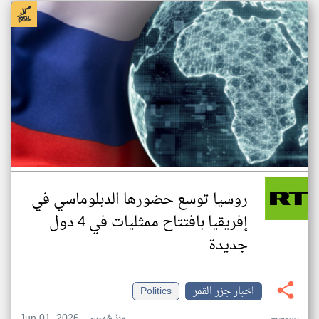
روسيا توسع حضورها الدبلوماسي في
إفريقيا بافتتاح ممثليات في 4 دول
جديدة
اخبار جزر القمر
Politics
Jun 01, 2026