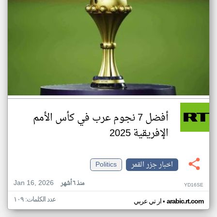
أفضل 7 نجوم عرب في كأس الأمم
الإفريقية 2025
اخبار جزر القمر
Politics
Jan 16, 2026
منذ ٦ أشهر
YD16SE
عدد الكلمات: ١٠٩
•
arabic.rt.com
ار تي عربي