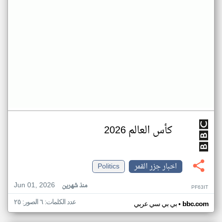
كأس العالم 2026
اخبار جزر القمر
Politics
Jun 01, 2026
منذ شهرين
PF63IT
عدد الكلمات: ٦ الصور: ٢٥
•
bbc.com
بي بي سي عربي