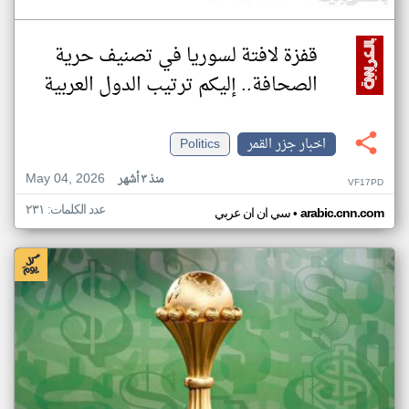
قفزة لافتة لسوريا في تصنيف حرية
الصحافة.. إليكم ترتيب الدول العربية
اخبار جزر القمر
Politics
May 04, 2026
منذ ٣ أشهر
VF17PD
عدد الكلمات: ٢٣١
•
arabic.cnn.com
سي ان ان عربي