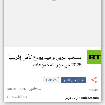
منتخب عربي وحيد يودع كأس إفريقيا
2025 من دور المجموعات
اخبار جزر القمر
Politics
Jan 01, 2026
منذ ٧ أشهر
YU55DX
عدد الكلمات: ١١٠
•
arabic.rt.com
ار تي عربي