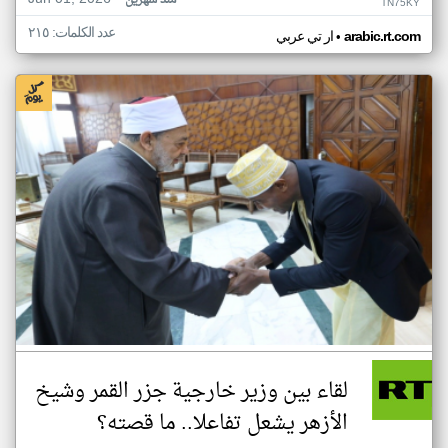
منذ شهرين
TN75KY
عدد الكلمات: ٢١٥
•
arabic.rt.com
ار تي عربي
لقاء بين وزير خارجية جزر القمر وشيخ
الأزهر يشعل تفاعلا.. ما قصته؟