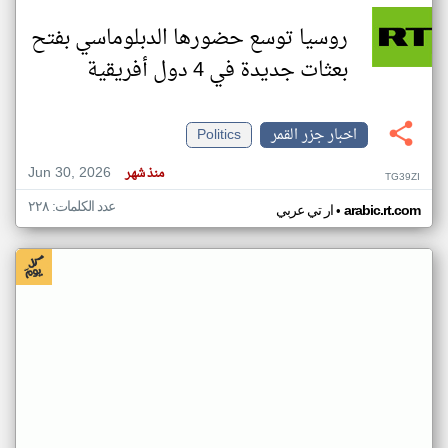
روسيا توسع حضورها الدبلوماسي بفتح
بعثات جديدة في 4 دول أفريقية
اخبار جزر القمر
Politics
Jun 30, 2026
منذ شهر
TG39ZI
عدد الكلمات: ٢٢٨
•
arabic.rt.com
ار تي عربي