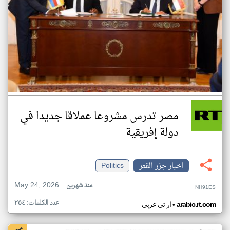
مصر تدرس مشروعا عملاقا جديدا في
دولة إفريقية
اخبار جزر القمر
Politics
May 24, 2026
منذ شهرين
NH91ES
عدد الكلمات: ٢٥٤
•
arabic.rt.com
ار تي عربي