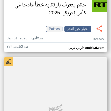
حكم يعترف بارتكابه خطأ فادحا في
كأس إفريقيا 2025
اخبار جزر القمر
Politics
Jan 01, 2026
منذ ٧ أشهر
PG03WV
عدد الكلمات: ٢٢٣
•
arabic.rt.com
ار تي عربي