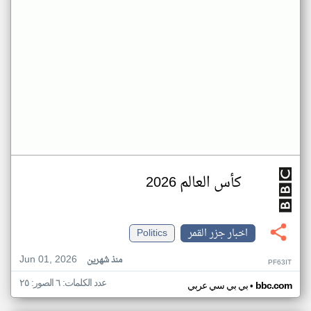
كأس العالم 2026
اخبار جزر القمر
Politics
Jun 01, 2026
منذ شهرين
PF63IT
عدد الكلمات: ٦ الصور: ٢٥
•
bbc.com
بي بي سي عربي