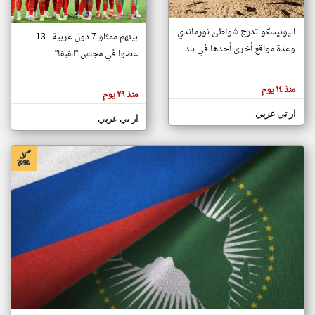
اليونيسكو تدرج شواطئ نورماندي
بينهم ممثلو 7 دول عربية.. 13
klyoum.com
وعدة مواقع أخرى أحدها في بلد ...
تغيير الدولة
عضوا في مجلس "الفيفا" ...
تعبر
مصادر الأخبار من جزر القمر
المقالات
الموجوده
اخبار جزر القمر على مدار الساعة
منذ ١٤ يوم
هنا عن
منذ ٢٩ يوم
وجهة
نظر
أهم اخبار جزر القمر العاجلة والمباشرة
ار تي عربي
كاتبيها.
ار تي عربي