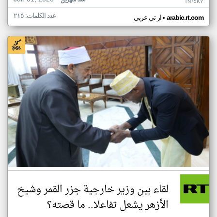
منذ شهرين
TN75KY
عدد الكلمات: ٢١٥
•
arabic.rt.com
ار تي عربي
لقاء بين وزير خارجية جزر القمر وشيخ
الأزهر يشعل تفاعلا.. ما قصته؟