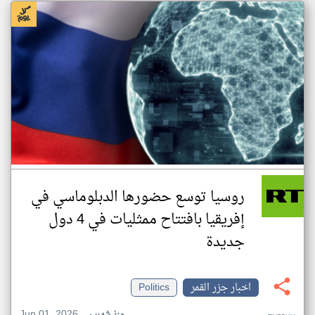
روسيا توسع حضورها الدبلوماسي في
إفريقيا بافتتاح ممثليات في 4 دول
جديدة
اخبار جزر القمر
Politics
Jun 01, 2026