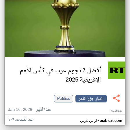
أفضل 7 نجوم عرب في كأس الأمم
الإفريقية 2025
اخبار جزر القمر
Politics
Jan 16, 2026
منذ ٦ أشهر
YD16SE
عدد الكلمات: ١٠٩
•
arabic.rt.com
ار تي عربي