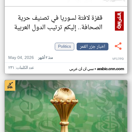
قفزة لافتة لسوريا في تصنيف حرية
الصحافة.. إليكم ترتيب الدول العربية
اخبار جزر القمر
Politics
May 04, 2026
منذ ٣ أشهر
VF17PD
عدد الكلمات: ٢٣١
•
arabic.cnn.com
سي ان ان عربي