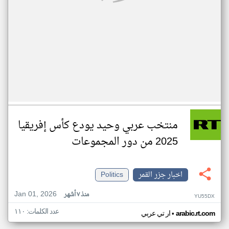
منتخب عربي وحيد يودع كأس إفريقيا
2025 من دور المجموعات
اخبار جزر القمر
Politics
Jan 01, 2026
منذ ٧ أشهر
YU55DX
عدد الكلمات: ١١٠
•
arabic.rt.com
ار تي عربي