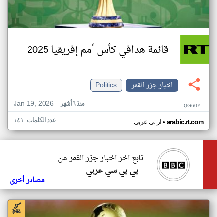
قائمة هدافي كأس أمم إفريقيا 2025
اخبار جزر القمر
Politics
Jan 19, 2026
منذ ٦ أشهر
QG60YL
عدد الكلمات: ١٤١
•
arabic.rt.com
ار تي عربي
تابع اخر اخبار جزر القمر من
بي بي سي عربي
مصادر أخرى