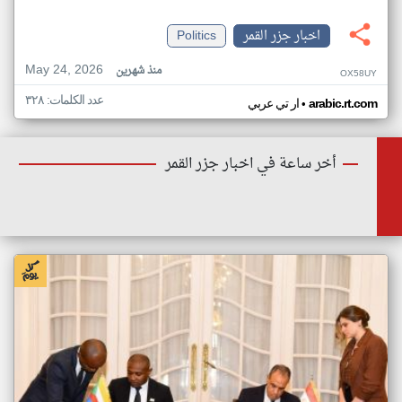
اخبار جزر القمر
Politics
May 24, 2026
منذ شهرين
OX58UY
عدد الكلمات: ٣٢٨
•
arabic.rt.com
ار تي عربي
أخر ساعة في اخبار جزر القمر