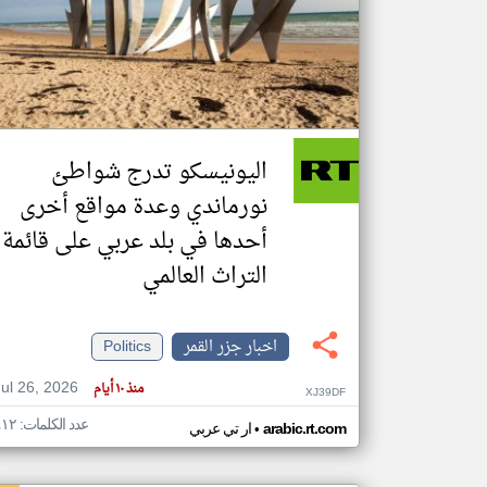
تعبر
المقالات
الموجوده
هنا عن
وجهة
اليونيسكو تدرج شواطئ
نظر
كاتبيها.
نورماندي وعدة مواقع أخرى
أحدها في بلد عربي على قائمة
التراث العالمي
اخبار جزر القمر
Politics
Jul 26, 2026
منذ ١٠ أيام
XJ39DF
عدد الكلمات: ٤١٢
•
arabic.rt.com
ار تي عربي