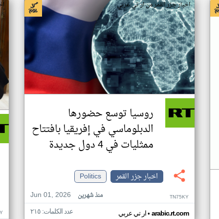
اخبار جزر القمر من ار تي عربي
اخ
روسيا توسع حضورها
الدبلوماسي في إفريقيا بافتتاح
ممثليات في 4 دول جديدة
اخبار جزر القمر
Politics
Jun 01, 2026
منذ شهرين
TN75KY
عدد الكلمات: ٢١٥
•
Y
arabic.rt.com
ار تي عربي