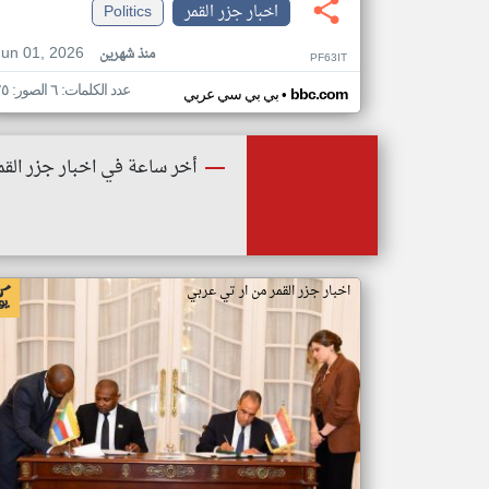
اخبار جزر القمر
Politics
Jun 01, 2026
منذ شهرين
PF63IT
عدد الكلمات: ٦ الصور: ٢٥
•
bbc.com
بي بي سي عربي
أخر ساعة في اخبار جزر القم
اخبار جزر القمر من ار تي عربي