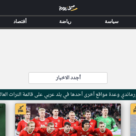
سياسة
رياضة
أقتصاد
أجدد الاخبار
ماندي وعدة مواقع أخرى أحدها في بلد عربي على قائمة التراث العال
اخبار جزر القمر من ار تي عربي
اخ