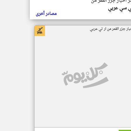
ر اخبار جزر القمر من
ي سي عربي
مصادر أخرى
بار جزر القمر من ار تي عربي