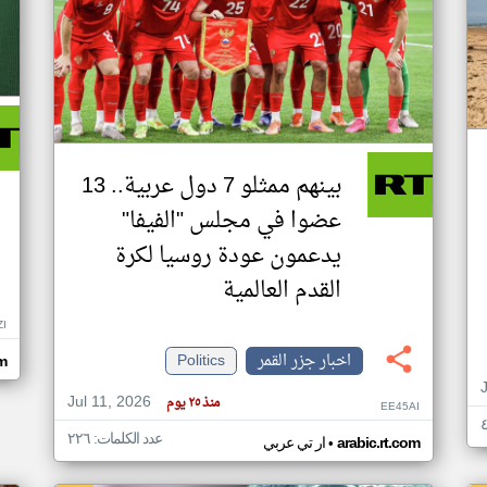
بينهم ممثلو 7 دول عربية.. 13
عضوا في مجلس "الفيفا"
يدعمون عودة روسيا لكرة
القدم العالمية
ZI
اخبار جزر القمر
Politics
om
Jul 11, 2026
منذ ٢٥ يوم
EE45AI
عدد الكلمات: ٢٢٦
•
arabic.rt.com
ار تي عربي