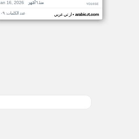
Jan 16, 2026
منذ ٦ أشهر
YD16SE
عدد الكلمات: ١٠٩
•
arabic.rt.com
ار تي عربي