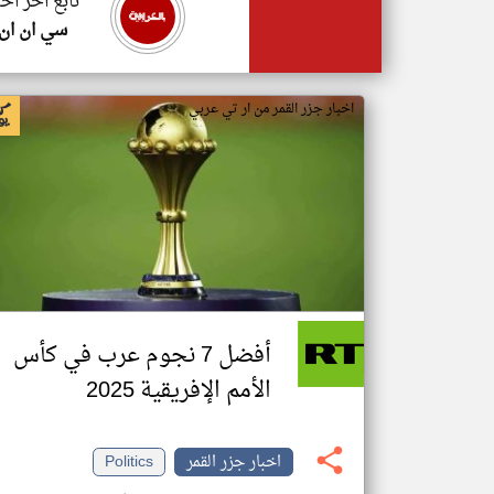
تابع اخر اخب
سي ان ان
اخبار جزر القمر من ار تي عربي
أفضل 7 نجوم عرب في كأس
الأمم الإفريقية 2025
اخبار جزر القمر
Politics