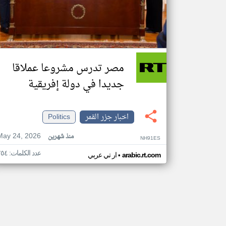
مصر تدرس مشروعا عملاقا
جديدا في دولة إفريقية
اخبار جزر القمر
Politics
May 24, 2026
منذ شهرين
NH91ES
عدد الكلمات: ٢٥٤
•
arabic.rt.com
ار تي عربي