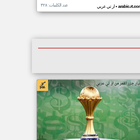
عدد الكلمات: ٣٢٨
•
arabic.rt.c
ار تي عربي
بار جزر القمر من ار تي عربي