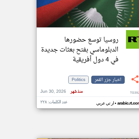
klyoum.com
تغيير الدولة
مصادر الأخبار من جزر القمر
روسيا توسع حضورها
اخبار جزر القمر على مدار الساعة
الدبلوماسي بفتح بعثات جديدة
أهم اخبار جزر القمر العاجلة والمباشرة
في 4 دول أفريقية
اخبار جزر القمر
Politics
Jun 30, 2026
منذ شهر
TG39
عدد الكلمات: ٢٢٨
•
arabic.rt.c
ار تي عربي