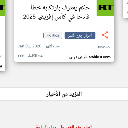
حكم يعترف بارتكابه خطأ
فادحا في كأس إفريقيا 2025
اخبار جزر القمر
Politics
Jan 01, 2026
منذ ٧ أشهر
PG03WV
عدد الكلمات: ٢٢٣
•
X
arabic.rt.com
ار تي عربي
om
المزيد من الأخبار
اخبار جزر القمر على مدار الساعة