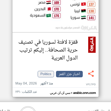
قفزة لافتة لسوريا في تصنيف
حرية الصحافة.. إليكم ترتيب
الدول العربية
اخبار جزر القمر
Politics
May 04, 2026
منذ ٣ أشهر
VF17PD
عدد الكلمات: ٢٣١
•
arabic.cnn.com
سي ان ان عربي