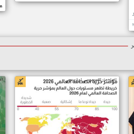
om
ر
اخبار جزر القمر من سي ان ان عربي
اخ