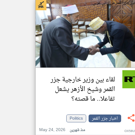
بار جزر القمر من ار تي عربي
لقاء بين وزير خارجية جزر
القمر وشيخ الأزهر يشعل
تفاعلا.. ما قصته؟
اخبار جزر القمر
Politics
May 24, 2026
منذ شهرين
OX58U