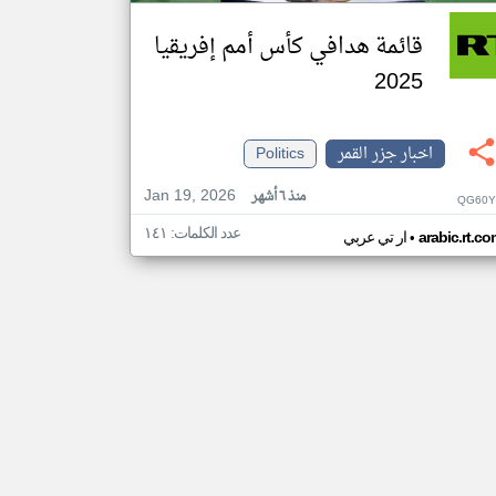
قائمة هدافي كأس أمم إفريقيا
2025
اخبار جزر القمر
Politics
Jan 19, 2026
منذ ٦ أشهر
QG60Y
عدد الكلمات: ١٤١
•
arabic.rt.c
ار تي عربي