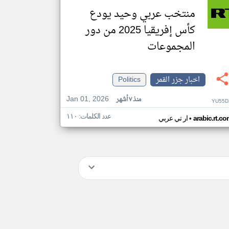
منتخب عربي وحيد يودع
كأس إفريقيا 2025 من دور
المجموعات
اخبار جزر القمر
Politics
Jan 01, 2026
منذ ٧ أشهر
YU55D
عدد الكلمات: ١١٠
•
arabic.rt.c
ار تي عربي