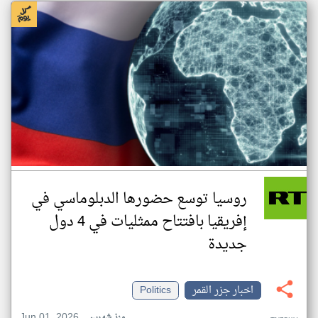
روسيا توسع حضورها الدبلوماسي في
إفريقيا بافتتاح ممثليات في 4 دول
جديدة
اخبار جزر القمر
Politics
Jun 01, 2026