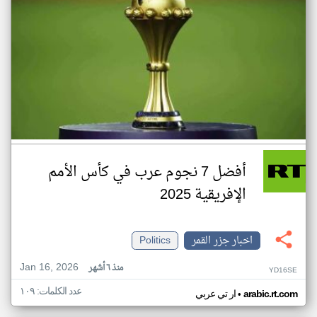
أفضل 7 نجوم عرب في كأس الأمم
الإفريقية 2025
اخبار جزر القمر
Politics
Jan 16, 2026
منذ ٦ أشهر
YD16SE
عدد الكلمات: ١٠٩
•
arabic.rt.com
ار تي عربي