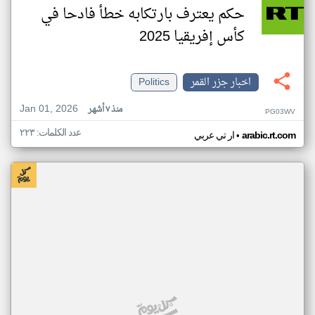
حكم يعترف بارتكابه خطأ فادحا في
كأس إفريقيا 2025
اخبار جزر القمر
Politics
Jan 01, 2026
منذ ٧ أشهر
PG03WV
عدد الكلمات: ٢٢٣
•
arabic.rt.com
ار تي عربي