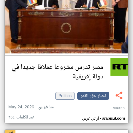
مصر تدرس مشروعا عملاقا جديدا في
دولة إفريقية
اخبار جزر القمر
Politics
May 24, 2026
منذ شهرين
NH91ES
عدد الكلمات: ٢٥٤
•
arabic.rt.com
ار تي عربي