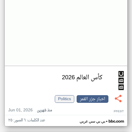
كأس العالم 2026
اخبار جزر القمر
Politics
Jun 01, 2026
منذ شهرين
PF63IT
عدد الكلمات: ٦ الصور: ٢٥
•
bbc.com
بي بي سي عربي