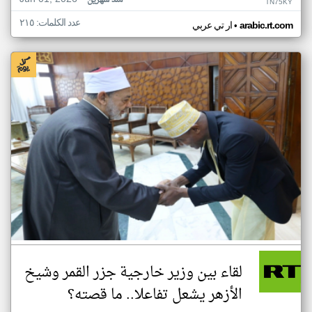
منذ شهرين
TN75KY
عدد الكلمات: ٢١٥
•
arabic.rt.com
ار تي عربي
لقاء بين وزير خارجية جزر القمر وشيخ
الأزهر يشعل تفاعلا.. ما قصته؟