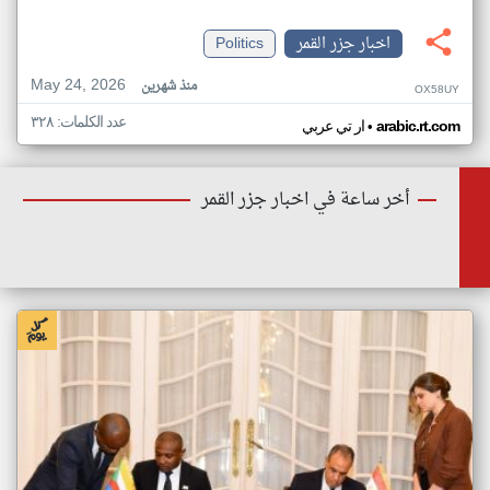
اخبار جزر القمر
Politics
May 24, 2026
منذ شهرين
OX58UY
عدد الكلمات: ٣٢٨
•
arabic.rt.com
ار تي عربي
أخر ساعة في اخبار جزر القمر