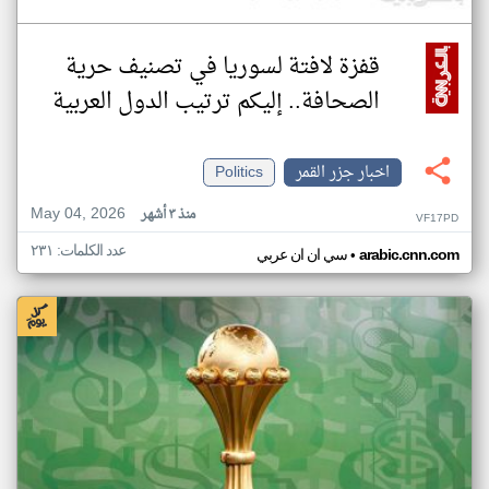
قفزة لافتة لسوريا في تصنيف حرية
الصحافة.. إليكم ترتيب الدول العربية
اخبار جزر القمر
Politics
May 04, 2026
منذ ٣ أشهر
VF17PD
عدد الكلمات: ٢٣١
•
arabic.cnn.com
سي ان ان عربي