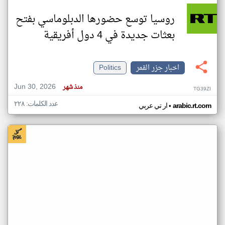
روسيا توسع حضورها الدبلوماسي بفتح
بعثات جديدة في 4 دول أفريقية
اخبار جزر القمر
Politics
Jun 30, 2026
منذ شهر
TG39ZI
عدد الكلمات: ٢٢٨
•
arabic.rt.com
ار تي عربي