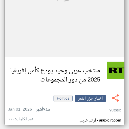
منتخب عربي وحيد يودع كأس إفريقيا
2025 من دور المجموعات
اخبار جزر القمر
Politics
Jan 01, 2026
منذ ٧ أشهر
YU55DX
عدد الكلمات: ١١٠
•
arabic.rt.com
ار تي عربي