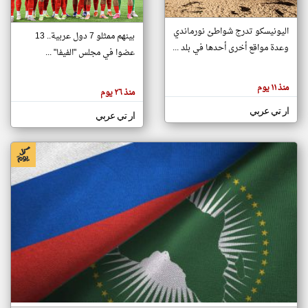
اليونيسكو تدرج شواطئ نورماندي
بينهم ممثلو 7 دول عربية.. 13
klyoum.com
وعدة مواقع أخرى أحدها في بلد ...
تغيير الدولة
عضوا في مجلس "الفيفا" ...
تعبر
مصادر الأخبار من جزر القمر
المقالات
الموجوده
اخبار جزر القمر على مدار الساعة
منذ ١١ يوم
هنا عن
منذ ٢٦ يوم
وجهة
نظر
أهم اخبار جزر القمر العاجلة والمباشرة
ار تي عربي
كاتبيها.
ار تي عربي