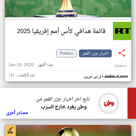
قائمة هدافي كأس أمم إفريقيا 2025
اخبار جزر القمر
Politics
Jan 19, 2026
منذ ٦ أشهر
QG60YL
عدد الكلمات: ١٤١
•
arabic.rt.com
ار تي عربي
تابع اخر اخبار جزر القمر من
وطن يغرد خارج السرب
مصادر أخرى