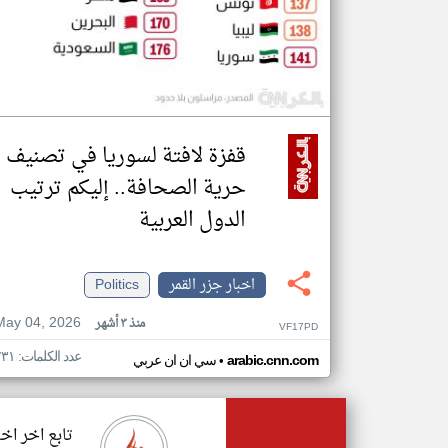
قفزة لافتة لسوريا في تصنيف
حرية الصحافة.. إليكم ترتيب
الدول العربية
اخبار جزر القمر
Politics
May 04, 2026
منذ ٣ أشهر
VF17PD
عدد الكلمات: ٢٣١
•
arabic.cnn.com
سي ان ان عربي
تابع اخر اخب