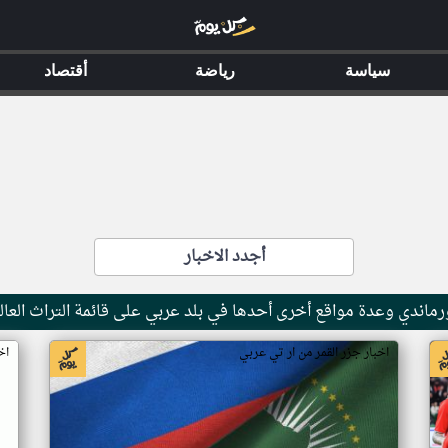
سياسة
رياضة
أقتصاد
أجدد الاخبار
ماندي وعدة مواقع أخرى أحدها في بلد عربي على قائمة التراث العال
اخبار جزر القمر من ار تي عربي
اخ