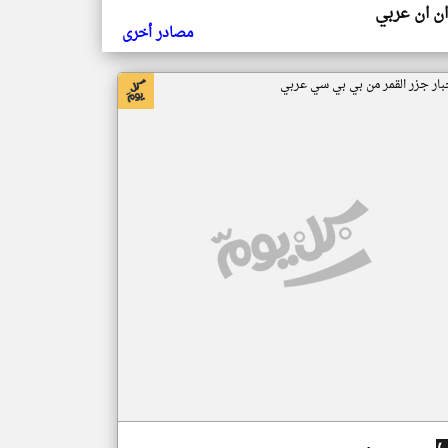
ن ان عربي
مصادر أخرى
بار جزر القمر من بي بي سي عربي