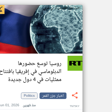
اخبار جزر القمر من ار تي عربي
روسيا توسع حضورها
الدبلوماسي في إفريقيا بافتتاح
ممثليات في 4 دول جديدة
اخبار جزر القمر
Politics
Jun 01, 2026
منذ شهرين
TN75KY