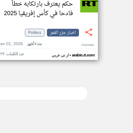
حكم يعترف بارتكابه خطأ
فادحا في كأس إفريقيا 2025
اخبار جزر القمر
Politics
Jan 01, 2026
منذ ٧ أشهر
PG03WV
عدد الكلمات: ٢٢٣
•
arabic.rt.com
ار تي عربي