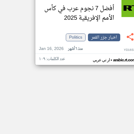
أفضل 7 نجوم عرب في كأس
الأمم الإفريقية 2025
اخبار جزر القمر
Politics
Jan 16, 2026
منذ ٦ أشهر
YD16S
عدد الكلمات: ١٠٩
•
arabic.rt.c
ار تي عربي