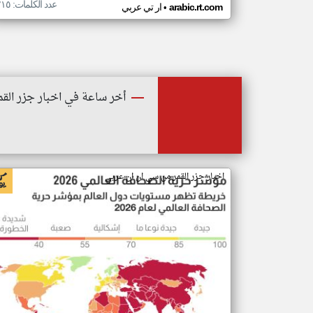
عدد الكلمات: ٢١٥
•
arabic.rt.com
ار تي عربي
أخر ساعة في اخبار جزر القم
اخبار جزر القمر من سي ان ان عربي