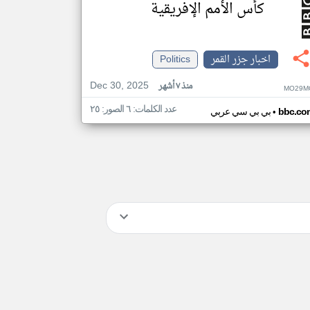
كأس الأمم الإفريقية
اخبار جزر القمر
Politics
Dec 30, 2025
منذ ٧ أشهر
MO29M
عدد الكلمات: ٦ الصور: ٢٥
•
bbc.co
بي بي سي عربي