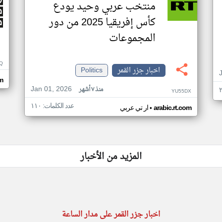
منتخب عربي وحيد يودع
كأس إفريقيا 2025 من دور
المجموعات
Q
اخبار جزر القمر
Politics
m
Jan 01, 2026
منذ ٧ أشهر
YU55DX
عدد الكلمات: ١١٠
•
arabic.rt.com
ار تي عربي
المزيد من الأخبار
اخبار جزر القمر على مدار الساعة