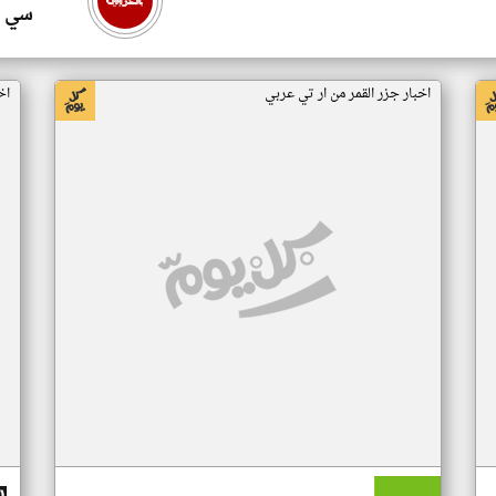
سي ا
اخبار جزر القمر من ار تي عربي
اخ