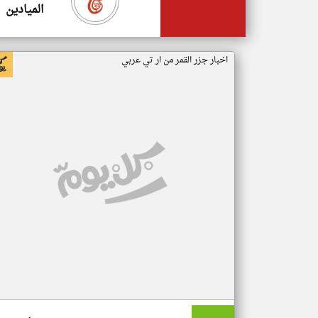
الميادين
اخبار جزر القمر من ار تي عربي