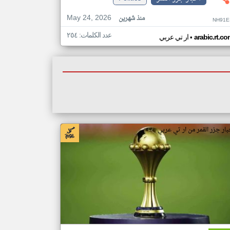
May 24, 2026
منذ شهرين
NH91E
عدد الكلمات: ٢٥٤
•
arabic.rt.c
ار تي عربي
بار جزر القمر من ار تي عربي