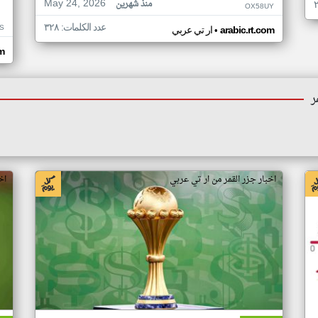
May 24, 2026
منذ شهرين
OX58UY
عدد الكلمات: ٣٢٨
S
•
arabic.rt.com
ار تي عربي
om
ر
اخبار جزر القمر من ار تي عربي
اخ