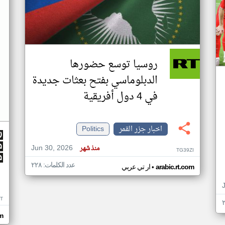
روسيا توسع حضورها
الدبلوماسي بفتح بعثات جديدة
في 4 دول أفريقية
اخبار جزر القمر
Politics
Jun 30, 2026
منذ شهر
TG39ZI
عدد الكلمات: ٢٢٨
•
arabic.rt.com
ار تي عربي
IT
m