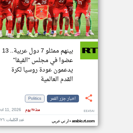
تعبر
المقالات
الموجوده
هنا عن
وجهة
نظر
بينهم ممثلو 7 دول عربية.. 13
كاتبيها.
عضوا في مجلس "الفيفا"
يدعمون عودة روسيا لكرة
القدم العالمية
اخبار جزر القمر
Politics
Jul 11, 2026
منذ ٢٥ يوم
EE45AI
عدد الكلمات: ٢٢٦
•
arabic.rt.com
ار تي عربي