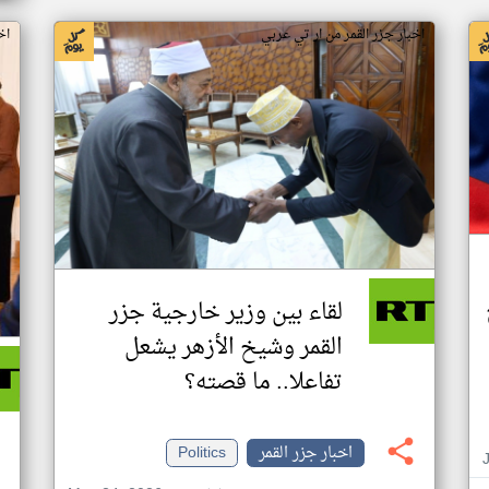
اخبار جزر القمر من ار تي عربي
اخ
لقاء بين وزير خارجية جزر
القمر وشيخ الأزهر يشعل
تفاعلا.. ما قصته؟
اخبار جزر القمر
Politics