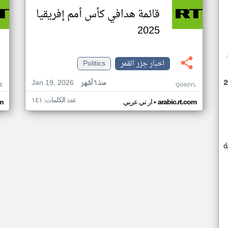
قائمة هدافي كأس أمم إفريقيا
2025
اخبار جزر القمر
Politics
Jan 19, 2026
منذ ٦ أشهر
E
QG60YL
عدد الكلمات: ١٤١
•
arabic.rt.com
ار تي عربي
om