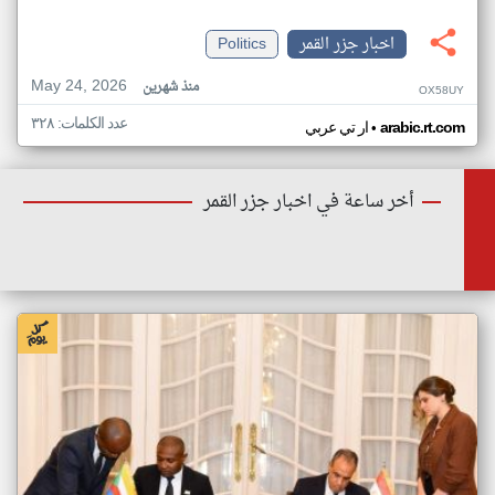
اخبار جزر القمر
Politics
May 24, 2026
منذ شهرين
OX58UY
عدد الكلمات: ٣٢٨
•
arabic.rt.com
ار تي عربي
أخر ساعة في اخبار جزر القمر