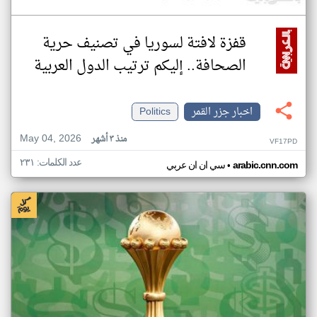
قفزة لافتة لسوريا في تصنيف حرية
الصحافة.. إليكم ترتيب الدول العربية
اخبار جزر القمر
Politics
May 04, 2026
منذ ٣ أشهر
VF17PD
عدد الكلمات: ٢٣١
•
arabic.cnn.com
سي ان ان عربي