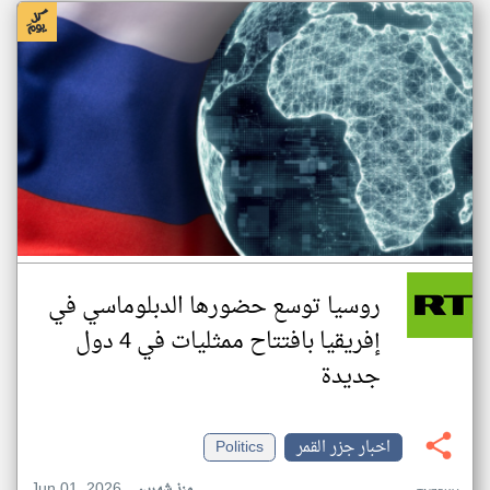
روسيا توسع حضورها الدبلوماسي في
إفريقيا بافتتاح ممثليات في 4 دول
جديدة
اخبار جزر القمر
Politics
Jun 01, 2026