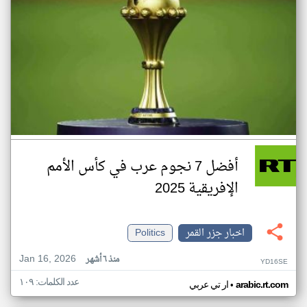
أفضل 7 نجوم عرب في كأس الأمم
الإفريقية 2025
اخبار جزر القمر
Politics
Jan 16, 2026
منذ ٦ أشهر
YD16SE
عدد الكلمات: ١٠٩
•
arabic.rt.com
ار تي عربي