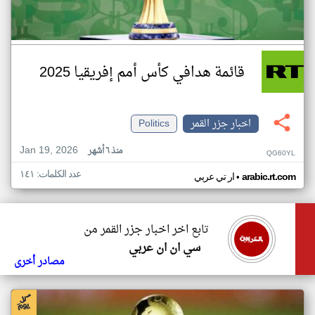
قائمة هدافي كأس أمم إفريقيا 2025
اخبار جزر القمر
Politics
Jan 19, 2026
منذ ٦ أشهر
QG60YL
عدد الكلمات: ١٤١
•
arabic.rt.com
ار تي عربي
تابع اخر اخبار جزر القمر من
سي ان ان عربي
مصادر أخرى