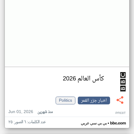
كأس العالم 2026
اخبار جزر القمر
Politics
Jun 01, 2026
منذ شهرين
PF63IT
عدد الكلمات: ٦ الصور: ٢٥
•
bbc.com
بي بي سي عربي