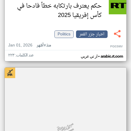
حكم يعترف بارتكابه خطأ فادحا في
كأس إفريقيا 2025
اخبار جزر القمر
Politics
Jan 01, 2026
منذ ٧ أشهر
PG03WV
عدد الكلمات: ٢٢٣
•
arabic.rt.com
ار تي عربي