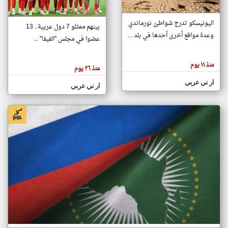
اليونيسكو تدرج شواطئ نورماندي
بينهم ممثلو 7 دول عربية.. 13
klyoum.com
وعدة مواقع أخرى أحدها في بلد ...
تغيير الدولة
عضوا في مجلس "الفيفا" ...
تعبر
مصادر الأخبار من جزر القمر
المقالات
الموجوده
اخبار جزر القمر على مدار الساعة
منذ ١١ يوم
هنا عن
منذ ٢٦ يوم
وجهة
نظر
أهم اخبار جزر القمر العاجلة والمباشرة
ار تي عربي
كاتبيها.
ار تي عربي