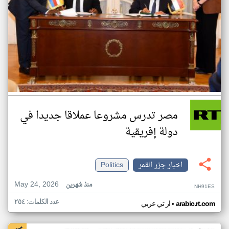
مصر تدرس مشروعا عملاقا جديدا في
دولة إفريقية
اخبار جزر القمر
Politics
May 24, 2026
منذ شهرين
NH91ES
عدد الكلمات: ٢٥٤
•
arabic.rt.com
ار تي عربي