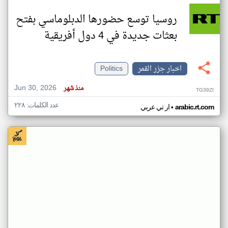
روسيا توسع حضورها الدبلوماسي بفتح
بعثات جديدة في 4 دول أفريقية
اخبار جزر القمر
Politics
Jun 30, 2026
منذ شهر
TG39ZI
عدد الكلمات: ٢٢٨
•
arabic.rt.com
ار تي عربي