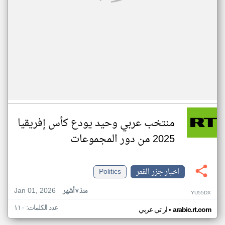
منتخب عربي وحيد يودع كأس إفريقيا
2025 من دور المجموعات
اخبار جزر القمر
Politics
Jan 01, 2026
منذ ٧ أشهر
YU55DX
عدد الكلمات: ١١٠
•
arabic.rt.com
ار تي عربي