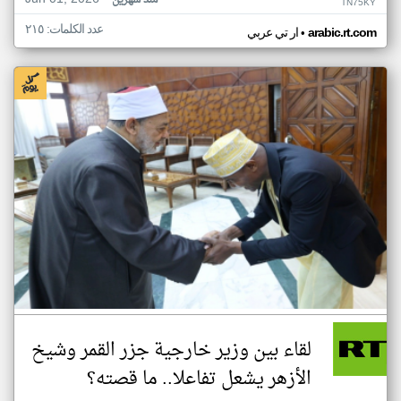
منذ شهرين
TN75KY
عدد الكلمات: ٢١٥
•
arabic.rt.com
ار تي عربي
لقاء بين وزير خارجية جزر القمر وشيخ
الأزهر يشعل تفاعلا.. ما قصته؟