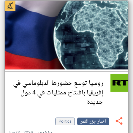
روسيا توسع حضورها الدبلوماسي في
إفريقيا بافتتاح ممثليات في 4 دول
جديدة
اخبار جزر القمر
Politics
Jun 01, 2026