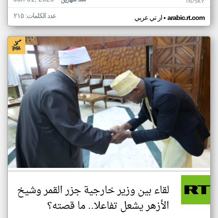
منذ شهرين
TN75KY
عدد الكلمات: ٢١٥
•
arabic.rt.com
ار تي عربي
لقاء بين وزير خارجية جزر القمر وشيخ
الأزهر يشعل تفاعلا.. ما قصته؟