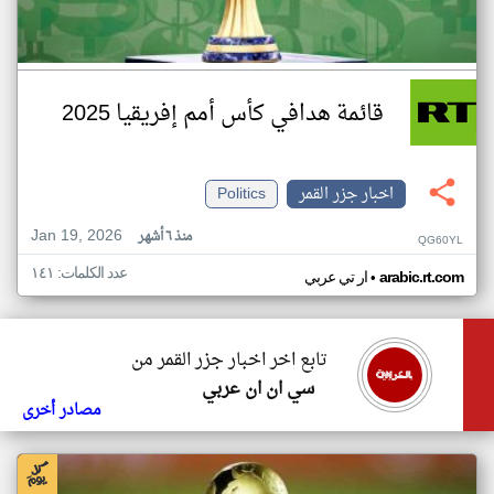
قائمة هدافي كأس أمم إفريقيا 2025
اخبار جزر القمر
Politics
Jan 19, 2026
منذ ٦ أشهر
QG60YL
عدد الكلمات: ١٤١
•
arabic.rt.com
ار تي عربي
تابع اخر اخبار جزر القمر من
سي ان ان عربي
مصادر أخرى