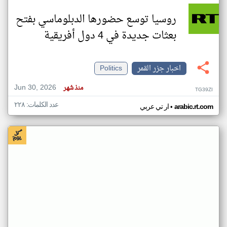
روسيا توسع حضورها الدبلوماسي بفتح
بعثات جديدة في 4 دول أفريقية
اخبار جزر القمر
Politics
Jun 30, 2026
منذ شهر
TG39ZI
عدد الكلمات: ٢٢٨
•
arabic.rt.com
ار تي عربي