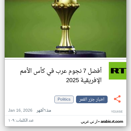
أفضل 7 نجوم عرب في كأس الأمم
الإفريقية 2025
اخبار جزر القمر
Politics
Jan 16, 2026
منذ ٦ أشهر
YD16SE
عدد الكلمات: ١٠٩
•
arabic.rt.com
ار تي عربي