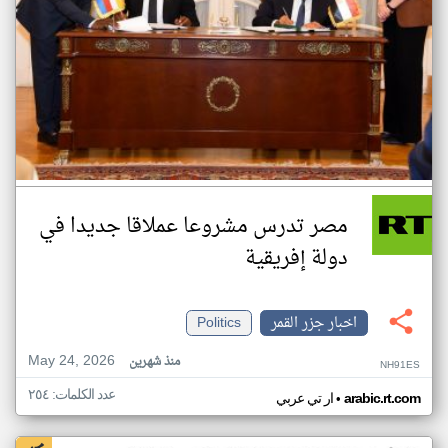
مصر تدرس مشروعا عملاقا جديدا في
دولة إفريقية
اخبار جزر القمر
Politics
May 24, 2026
منذ شهرين
NH91ES
عدد الكلمات: ٢٥٤
•
arabic.rt.com
ار تي عربي