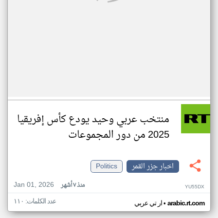
منتخب عربي وحيد يودع كأس إفريقيا
2025 من دور المجموعات
اخبار جزر القمر
Politics
Jan 01, 2026
منذ ٧ أشهر
YU55DX
عدد الكلمات: ١١٠
•
arabic.rt.com
ار تي عربي