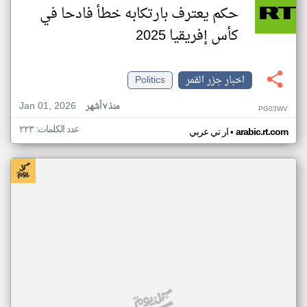
حكم يعترف بارتكابه خطأ فادحا في
كأس إفريقيا 2025
اخبار جزر القمر
Politics
Jan 01, 2026
منذ ٧ أشهر
PG03WV
عدد الكلمات: ٢٢٣
•
arabic.rt.com
ار تي عربي