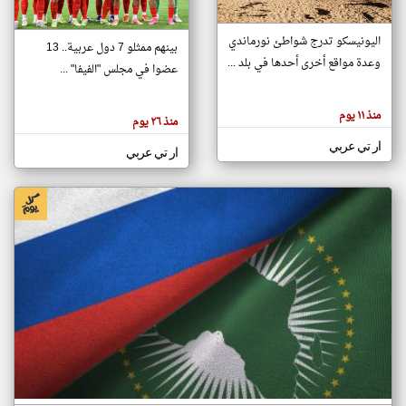
اليونيسكو تدرج شواطئ نورماندي
بينهم ممثلو 7 دول عربية.. 13
klyoum.com
وعدة مواقع أخرى أحدها في بلد ...
تغيير الدولة
عضوا في مجلس "الفيفا" ...
تعبر
مصادر الأخبار من جزر القمر
المقالات
الموجوده
اخبار جزر القمر على مدار الساعة
منذ ١١ يوم
هنا عن
منذ ٢٦ يوم
وجهة
نظر
أهم اخبار جزر القمر العاجلة والمباشرة
ار تي عربي
كاتبيها.
ار تي عربي