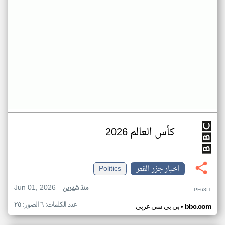
كأس العالم 2026
اخبار جزر القمر
Politics
Jun 01, 2026
منذ شهرين
PF63IT
عدد الكلمات: ٦ الصور: ٢٥
•
bbc.com
بي بي سي عربي