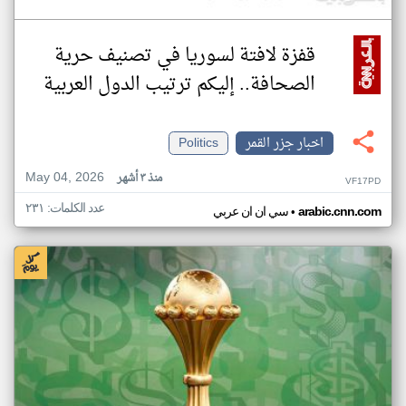
قفزة لافتة لسوريا في تصنيف حرية
الصحافة.. إليكم ترتيب الدول العربية
اخبار جزر القمر
Politics
May 04, 2026
منذ ٣ أشهر
VF17PD
عدد الكلمات: ٢٣١
•
arabic.cnn.com
سي ان ان عربي