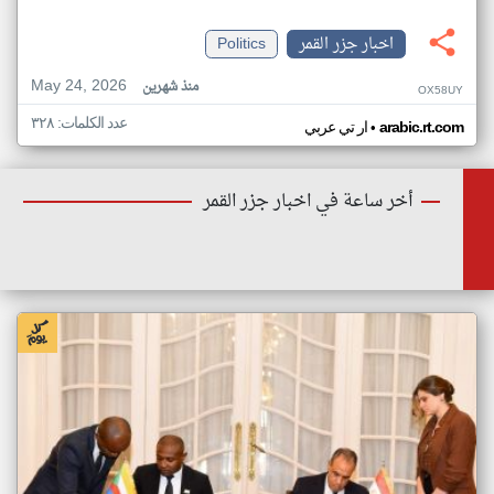
اخبار جزر القمر
Politics
May 24, 2026
منذ شهرين
OX58UY
عدد الكلمات: ٣٢٨
•
arabic.rt.com
ار تي عربي
أخر ساعة في اخبار جزر القمر