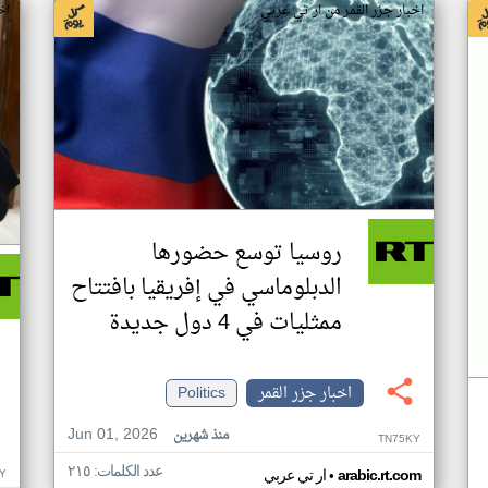
اخبار جزر القمر من ار تي عربي
اخ
روسيا توسع حضورها
الدبلوماسي في إفريقيا بافتتاح
ممثليات في 4 دول جديدة
اخبار جزر القمر
Politics
Jun 01, 2026
منذ شهرين
TN75KY
عدد الكلمات: ٢١٥
•
Y
arabic.rt.com
ار تي عربي