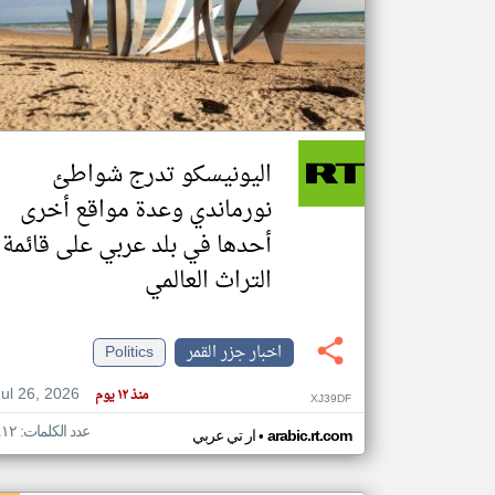
تعبر
المقالات
الموجوده
هنا عن
وجهة
اليونيسكو تدرج شواطئ
نظر
كاتبيها.
نورماندي وعدة مواقع أخرى
أحدها في بلد عربي على قائمة
التراث العالمي
اخبار جزر القمر
Politics
Jul 26, 2026
منذ ١٢ يوم
XJ39DF
عدد الكلمات: ٤١٢
•
arabic.rt.com
ار تي عربي