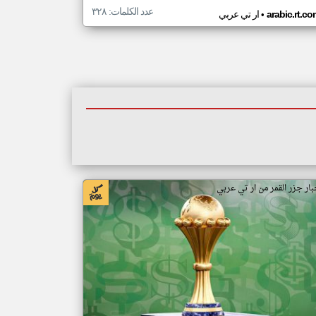
عدد الكلمات: ٣٢٨
•
arabic.rt.c
ار تي عربي
بار جزر القمر من ار تي عربي