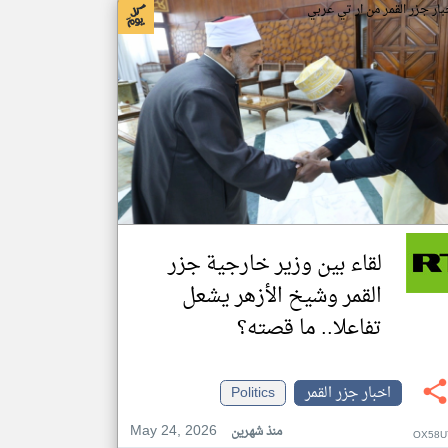
بار جزر القمر من ار تي عربي
لقاء بين وزير خارجية جزر
القمر وشيخ الأزهر يشعل
تفاعلا.. ما قصته؟
اخبار جزر القمر
Politics
May 24, 2026
منذ شهرين
OX58U