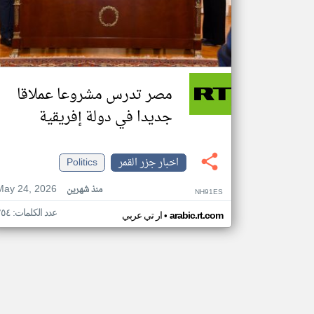
مصر تدرس مشروعا عملاقا
جديدا في دولة إفريقية
اخبار جزر القمر
Politics
May 24, 2026
منذ شهرين
NH91ES
عدد الكلمات: ٢٥٤
•
arabic.rt.com
ار تي عربي