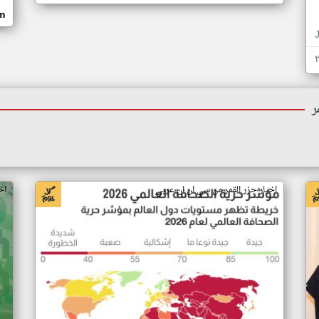
om
ر
اخبار جزر القمر من سي ان ان عربي
اخ