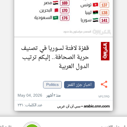
قفزة لافتة لسوريا في تصنيف
حرية الصحافة.. إليكم ترتيب
الدول العربية
اخبار جزر القمر
Politics
May 04, 2026
منذ ٣ أشهر
VF17PD
عدد الكلمات: ٢٣١
•
arabic.cnn.com
سي ان ان عربي