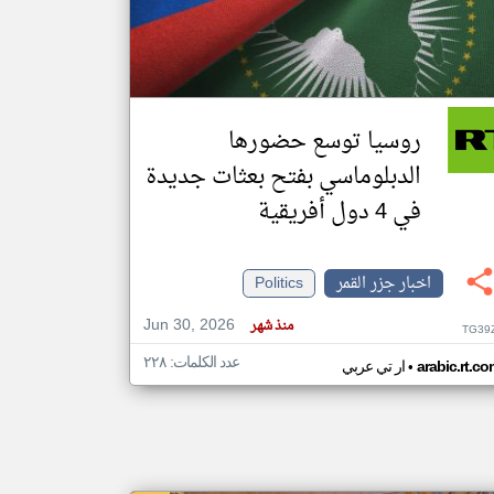
klyoum.com
تغيير الدولة
مصادر الأخبار من جزر القمر
روسيا توسع حضورها
اخبار جزر القمر على مدار الساعة
الدبلوماسي بفتح بعثات جديدة
أهم اخبار جزر القمر العاجلة والمباشرة
في 4 دول أفريقية
اخبار جزر القمر
Politics
Jun 30, 2026
منذ شهر
TG39
عدد الكلمات: ٢٢٨
•
arabic.rt.c
ار تي عربي