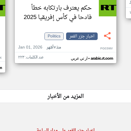
حكم يعترف بارتكابه خطأ
فادحا في كأس إفريقيا 2025
اخبار جزر القمر
Politics
Jan 01, 2026
منذ ٧ أشهر
PG03WV
عدد الكلمات: ٢٢٣
•
X
arabic.rt.com
ار تي عربي
om
المزيد من الأخبار
اخبار جزر القمر على مدار الساعة