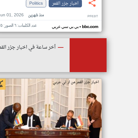
اخبار جزر القمر
Politics
Jun 01, 2026
منذ شهرين
PF63IT
عدد الكلمات: ٦ الصور: ٢٥
•
bbc.com
بي بي سي عربي
أخر ساعة في اخبار جزر القم
اخبار جزر القمر من ار تي عربي