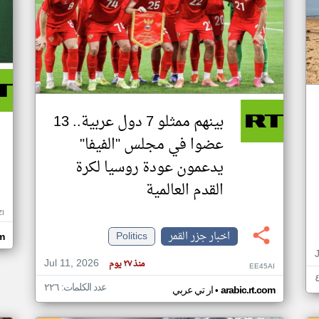
بينهم ممثلو 7 دول عربية.. 13
عضوا في مجلس "الفيفا"
يدعمون عودة روسيا لكرة
القدم العالمية
ZI
اخبار جزر القمر
Politics
om
Jul 11, 2026
منذ ٢٧ يوم
EE45AI
عدد الكلمات: ٢٢٦
•
arabic.rt.com
ار تي عربي