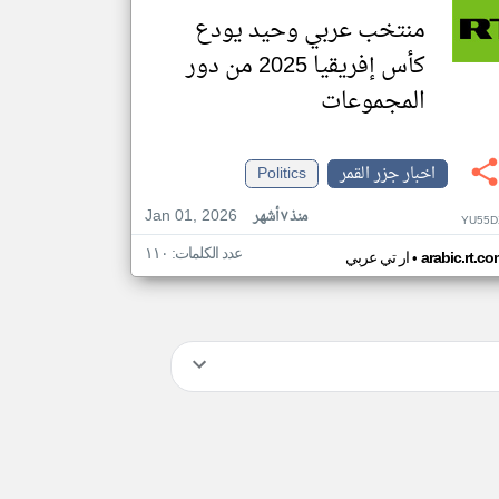
منتخب عربي وحيد يودع
كأس إفريقيا 2025 من دور
المجموعات
اخبار جزر القمر
Politics
Jan 01, 2026
منذ ٧ أشهر
YU55D
عدد الكلمات: ١١٠
•
arabic.rt.c
ار تي عربي