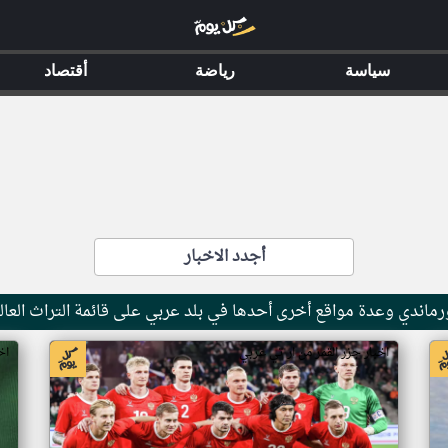
سياسة
رياضة
أقتصاد
أجدد الاخبار
ماندي وعدة مواقع أخرى أحدها في بلد عربي على قائمة التراث العال
اخبار جزر القمر من ار تي عربي
اخ