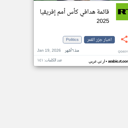
قائمة هدافي كأس أمم إفريقيا
2025
اخبار جزر القمر
Politics
Jan 19, 2026
منذ ٦ أشهر
QG60Y
عدد الكلمات: ١٤١
•
arabic.rt.c
ار تي عربي