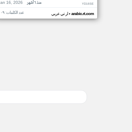
Jan 16, 2026
منذ ٦ أشهر
YD16SE
عدد الكلمات: ١٠٩
•
arabic.rt.com
ار تي عربي