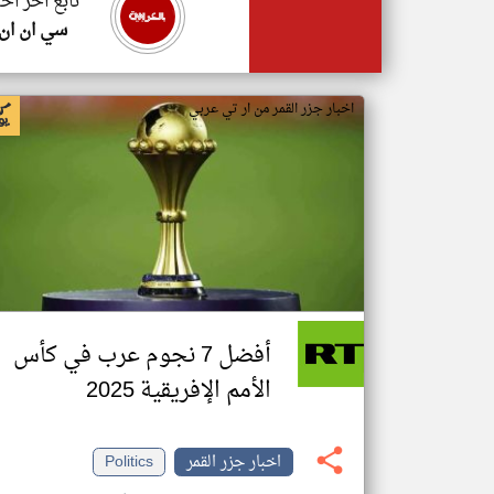
تابع اخر اخب
سي ان ان
اخبار جزر القمر من ار تي عربي
أفضل 7 نجوم عرب في كأس
الأمم الإفريقية 2025
اخبار جزر القمر
Politics