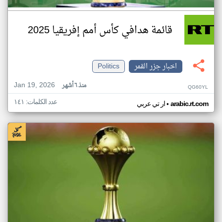
قائمة هدافي كأس أمم إفريقيا 2025
اخبار جزر القمر
Politics
Jan 19, 2026
منذ ٦ أشهر
QG60YL
عدد الكلمات: ١٤١
•
arabic.rt.com
ار تي عربي