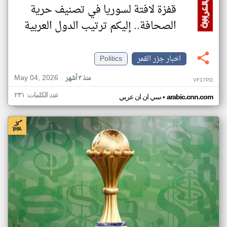
قفزة لافتة لسوريا في تصنيف حرية
الصحافة.. إليكم ترتيب الدول العربية
اخبار جزر القمر
Politics
May 04, 2026
منذ ٣ أشهر
VF17PD
عدد الكلمات: ٢٣١
•
arabic.cnn.com
سي ان ان عربي