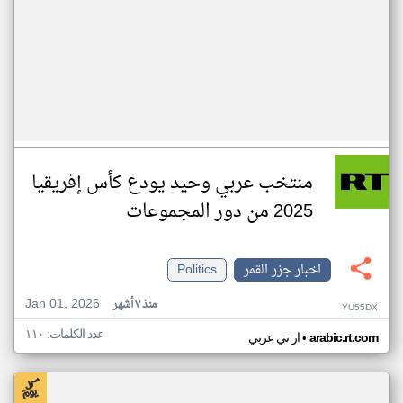
منتخب عربي وحيد يودع كأس إفريقيا
2025 من دور المجموعات
اخبار جزر القمر
Politics
Jan 01, 2026
منذ ٧ أشهر
YU55DX
عدد الكلمات: ١١٠
•
arabic.rt.com
ار تي عربي