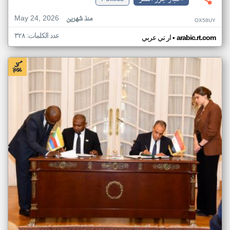
May 24, 2026
منذ شهرين
OX58UY
عدد الكلمات: ٣٢٨
•
arabic.rt.com
ار تي عربي