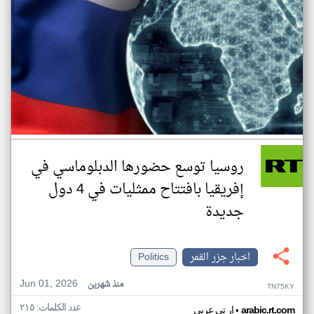
روسيا توسع حضورها الدبلوماسي في
إفريقيا بافتتاح ممثليات في 4 دول
جديدة
اخبار جزر القمر
Politics
Jun 01, 2026
منذ شهرين
TN75KY
عدد الكلمات: ٢١٥
•
arabic.rt.com
ار تي عربي