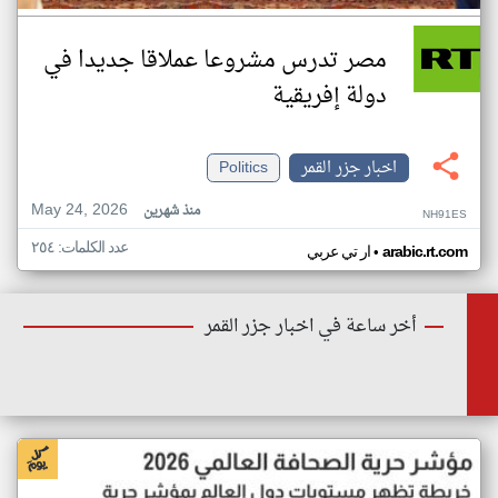
مصر تدرس مشروعا عملاقا جديدا في
دولة إفريقية
اخبار جزر القمر
Politics
May 24, 2026
منذ شهرين
NH91ES
عدد الكلمات: ٢٥٤
•
arabic.rt.com
ار تي عربي
أخر ساعة في اخبار جزر القمر