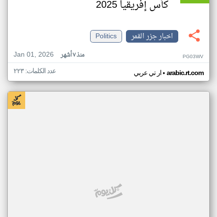
كأس إفريقيا 2025
اخبار جزر القمر
Politics
Jan 01, 2026
منذ ٧ أشهر
PG03WV
عدد الكلمات: ٢٢٣
•
arabic.rt.com
ار تي عربي