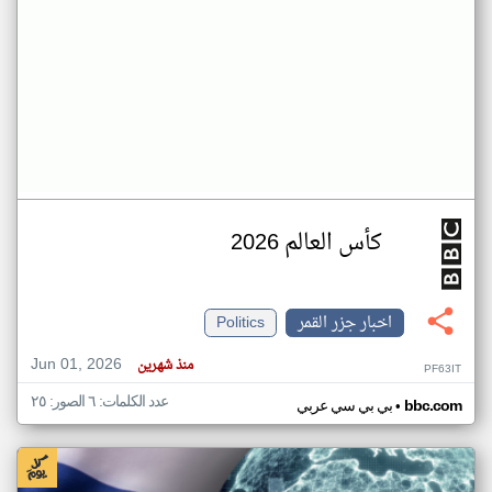
كأس العالم 2026
اخبار جزر القمر
Politics
Jun 01, 2026
منذ شهرين
PF63IT
عدد الكلمات: ٦ الصور: ٢٥
•
bbc.com
بي بي سي عربي