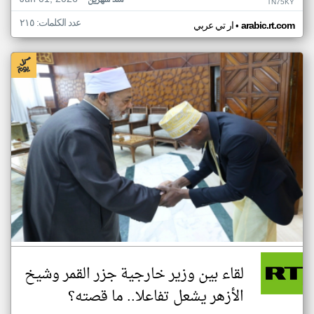
منذ شهرين
TN75KY
عدد الكلمات: ٢١٥
•
arabic.rt.com
ار تي عربي
لقاء بين وزير خارجية جزر القمر وشيخ
الأزهر يشعل تفاعلا.. ما قصته؟