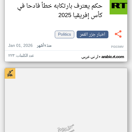
حكم يعترف بارتكابه خطأ فادحا في
كأس إفريقيا 2025
اخبار جزر القمر
Politics
Jan 01, 2026
منذ ٧ أشهر
PG03WV
عدد الكلمات: ٢٢٣
•
arabic.rt.com
ار تي عربي