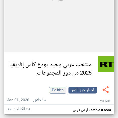
منتخب عربي وحيد يودع كأس إفريقيا
2025 من دور المجموعات
اخبار جزر القمر
Politics
Jan 01, 2026
منذ ٧ أشهر
YU55DX
عدد الكلمات: ١١٠
•
arabic.rt.com
ار تي عربي