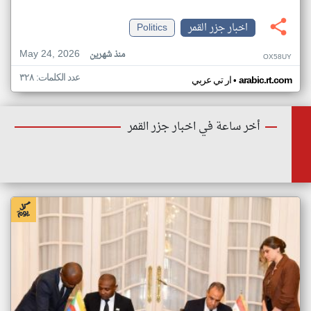
اخبار جزر القمر
Politics
May 24, 2026
منذ شهرين
OX58UY
عدد الكلمات: ٣٢٨
•
arabic.rt.com
ار تي عربي
أخر ساعة في اخبار جزر القمر