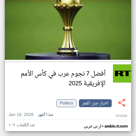
أفضل 7 نجوم عرب في كأس الأمم
الإفريقية 2025
اخبار جزر القمر
Politics
Jan 16, 2026
منذ ٦ أشهر
YD16SE
عدد الكلمات: ١٠٩
•
arabic.rt.com
ار تي عربي