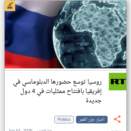
روسيا توسع حضورها الدبلوماسي في
إفريقيا بافتتاح ممثليات في 4 دول
جديدة
اخبار جزر القمر
Politics
Jun 01, 2026