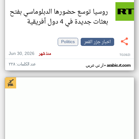
روسيا توسع حضورها الدبلوماسي بفتح
بعثات جديدة في 4 دول أفريقية
اخبار جزر القمر
Politics
Jun 30, 2026
منذ شهر
TG39ZI
عدد الكلمات: ٢٢٨
•
arabic.rt.com
ار تي عربي