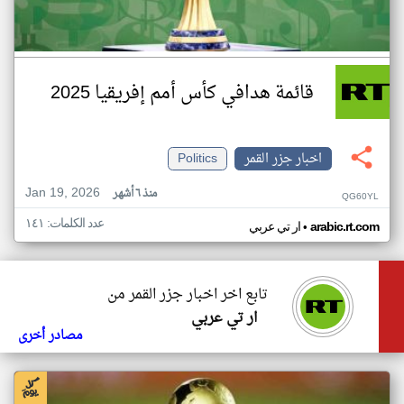
قائمة هدافي كأس أمم إفريقيا 2025
اخبار جزر القمر
Politics
Jan 19, 2026
منذ ٦ أشهر
QG60YL
عدد الكلمات: ١٤١
•
arabic.rt.com
ار تي عربي
تابع اخر اخبار جزر القمر من
ار تي عربي
مصادر أخرى