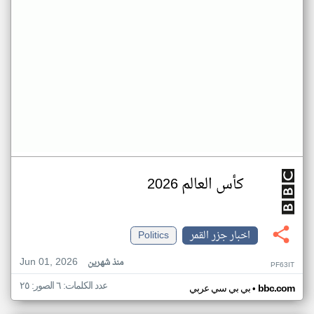
كأس العالم 2026
اخبار جزر القمر
Politics
Jun 01, 2026
منذ شهرين
PF63IT
عدد الكلمات: ٦ الصور: ٢٥
•
bbc.com
بي بي سي عربي