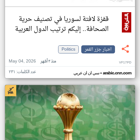
قفزة لافتة لسوريا في تصنيف حرية
الصحافة.. إليكم ترتيب الدول العربية
اخبار جزر القمر
Politics
May 04, 2026
منذ ٣ أشهر
VF17PD
عدد الكلمات: ٢٣١
•
arabic.cnn.com
سي ان ان عربي