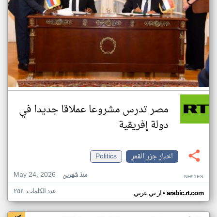
مصر تدرس مشروعا عملاقا جديدا في
دولة إفريقية
اخبار جزر القمر
Politics
May 24, 2026
منذ شهرين
NH91ES
عدد الكلمات: ٢٥٤
•
arabic.rt.com
ار تي عربي