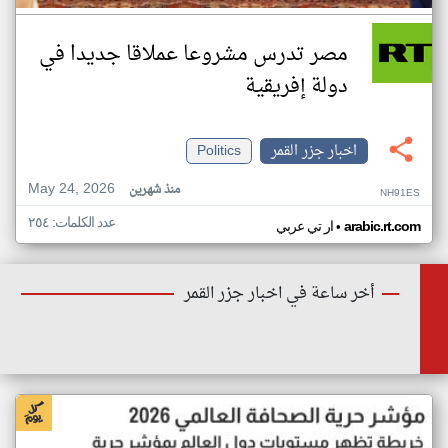
مصر تدرس مشروعا عملاقا جديدا في
دولة إفريقية
اخبار جزر القمر
Politics
May 24, 2026
منذ شهرين
NH91ES
عدد الكلمات: ٢٥٤
•
arabic.rt.com
ار تي عربي
أخر ساعة في اخبار جزر القمر