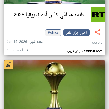
قائمة هدافي كأس أمم إفريقيا 2025
اخبار جزر القمر
Politics
Jan 19, 2026
منذ ٦ أشهر
QG60YL
عدد الكلمات: ١٤١
•
arabic.rt.com
ار تي عربي