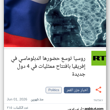
روسيا توسع حضورها الدبلوماسي في
إفريقيا بافتتاح ممثليات في 4 دول
جديدة
اخبار جزر القمر
Politics
Jun 01, 2026
منذ شهرين
TN75KY
عدد الكلمات: ٢١٥
•
arabic.rt.com
ار تي عربي