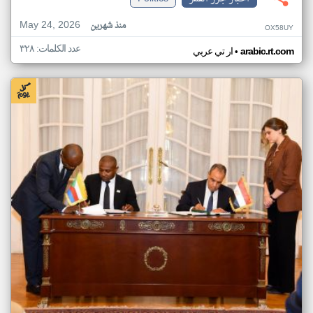
May 24, 2026
منذ شهرين
OX58UY
عدد الكلمات: ٣٢٨
•
arabic.rt.com
ار تي عربي