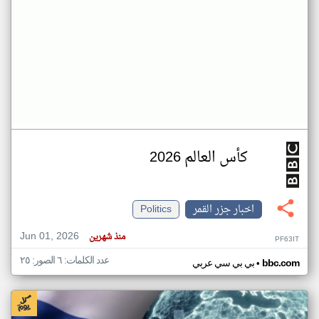
كأس العالم 2026
اخبار جزر القمر
Politics
Jun 01, 2026
منذ شهرين
PF63IT
عدد الكلمات: ٦ الصور: ٢٥
•
bbc.com
بي بي سي عربي