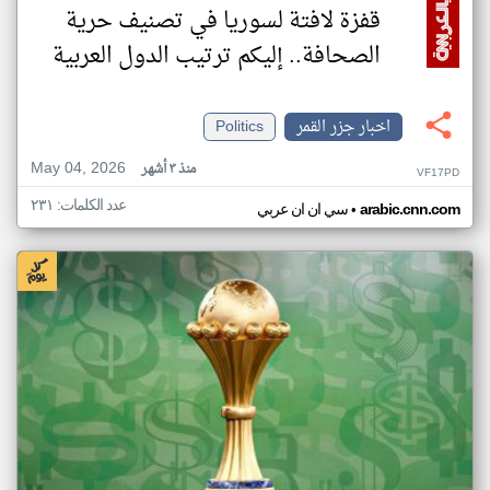
قفزة لافتة لسوريا في تصنيف حرية
الصحافة.. إليكم ترتيب الدول العربية
اخبار جزر القمر
Politics
May 04, 2026
منذ ٣ أشهر
VF17PD
عدد الكلمات: ٢٣١
•
arabic.cnn.com
سي ان ان عربي