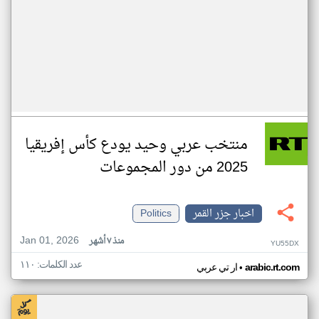
منتخب عربي وحيد يودع كأس إفريقيا
2025 من دور المجموعات
اخبار جزر القمر
Politics
Jan 01, 2026
منذ ٧ أشهر
YU55DX
عدد الكلمات: ١١٠
•
arabic.rt.com
ار تي عربي