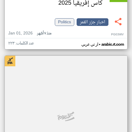
كأس إفريقيا 2025
اخبار جزر القمر
Politics
Jan 01, 2026
منذ ٧ أشهر
PG03WV
عدد الكلمات: ٢٢٣
•
arabic.rt.com
ار تي عربي