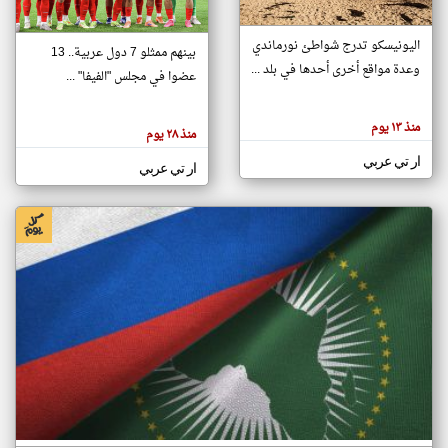
اليونيسكو تدرج شواطئ نورماندي
بينهم ممثلو 7 دول عربية.. 13
klyoum.com
وعدة مواقع أخرى أحدها في بلد ...
تغيير الدولة
عضوا في مجلس "الفيفا" ...
تعبر
مصادر الأخبار من جزر القمر
المقالات
الموجوده
اخبار جزر القمر على مدار الساعة
منذ ١٣ يوم
هنا عن
منذ ٢٨ يوم
وجهة
نظر
أهم اخبار جزر القمر العاجلة والمباشرة
ار تي عربي
كاتبيها.
ار تي عربي