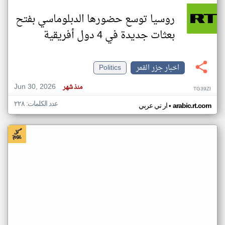
روسيا توسع حضورها الدبلوماسي بفتح
بعثات جديدة في 4 دول أفريقية
اخبار جزر القمر
Politics
Jun 30, 2026
منذ شهر
TG39ZI
عدد الكلمات: ٢٢٨
•
arabic.rt.com
ار تي عربي