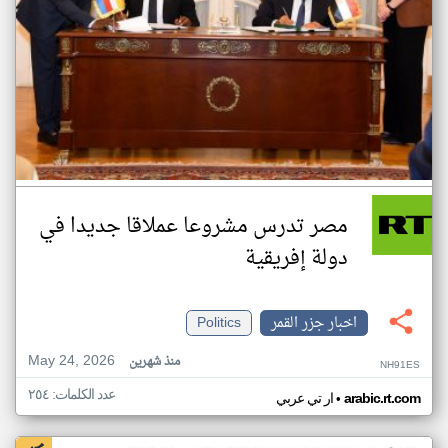
مصر تدرس مشروعا عملاقا جديدا في
دولة إفريقية
اخبار جزر القمر
Politics
May 24, 2026
منذ شهرين
NH91ES
عدد الكلمات: ٢٥٤
•
arabic.rt.com
ار تي عربي