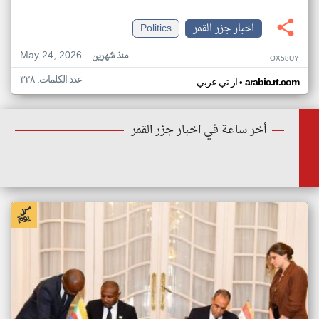
اخبار جزر القمر
Politics
May 24, 2026
منذ شهرين
OX58UY
عدد الكلمات: ٣٢٨
•
arabic.rt.com
ار تي عربي
أخر ساعة في اخبار جزر القمر