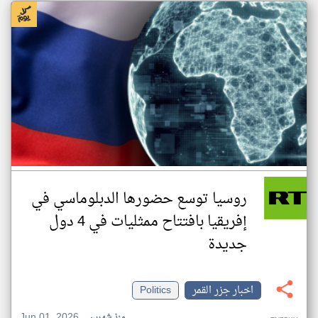
روسيا توسع حضورها الدبلوماسي في
إفريقيا بافتتاح ممثليات في 4 دول
جديدة
اخبار جزر القمر
Politics
Jun 01, 2026