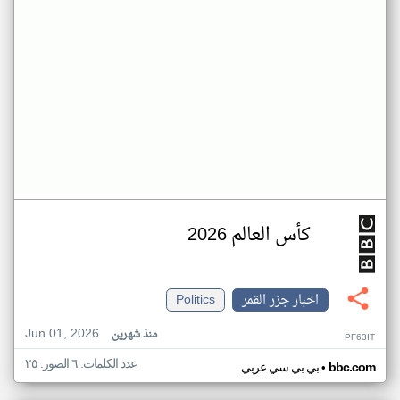
كأس العالم 2026
اخبار جزر القمر
Politics
Jun 01, 2026
منذ شهرين
PF63IT
عدد الكلمات: ٦ الصور: ٢٥
•
bbc.com
بي بي سي عربي