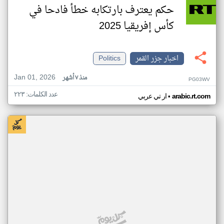
حكم يعترف بارتكابه خطأ فادحا في
كأس إفريقيا 2025
اخبار جزر القمر
Politics
Jan 01, 2026
منذ ٧ أشهر
PG03WV
عدد الكلمات: ٢٢٣
•
arabic.rt.com
ار تي عربي