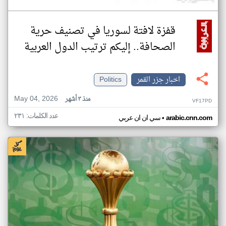
قفزة لافتة لسوريا في تصنيف حرية
الصحافة.. إليكم ترتيب الدول العربية
اخبار جزر القمر
Politics
May 04, 2026
منذ ٣ أشهر
VF17PD
عدد الكلمات: ٢٣١
•
arabic.cnn.com
سي ان ان عربي