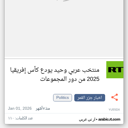
منتخب عربي وحيد يودع كأس إفريقيا
2025 من دور المجموعات
اخبار جزر القمر
Politics
Jan 01, 2026
منذ ٧ أشهر
YU55DX
عدد الكلمات: ١١٠
•
arabic.rt.com
ار تي عربي