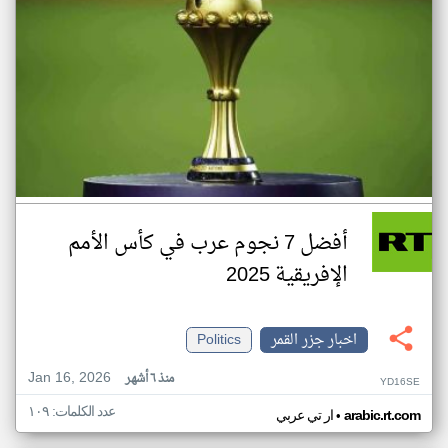
أفضل 7 نجوم عرب في كأس الأمم
الإفريقية 2025
اخبار جزر القمر
Politics
Jan 16, 2026
منذ ٦ أشهر
YD16SE
عدد الكلمات: ١٠٩
•
arabic.rt.com
ار تي عربي