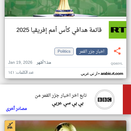
قائمة هدافي كأس أمم إفريقيا 2025
اخبار جزر القمر
Politics
Jan 19, 2026
منذ ٦ أشهر
QG60YL
عدد الكلمات: ١٤١
•
arabic.rt.com
ار تي عربي
تابع اخر اخبار جزر القمر من
بي بي سي عربي
مصادر أخرى