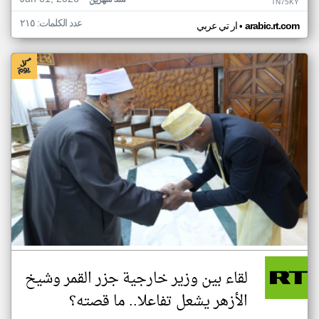
منذ شهرين
TN75KY
عدد الكلمات: ٢١٥
•
arabic.rt.com
ار تي عربي
لقاء بين وزير خارجية جزر القمر وشيخ
الأزهر يشعل تفاعلا.. ما قصته؟