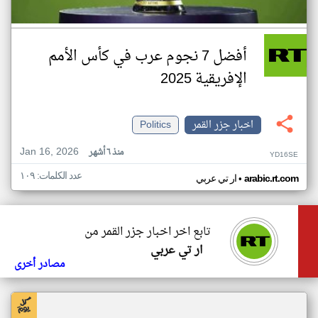
أفضل 7 نجوم عرب في كأس الأمم
الإفريقية 2025
اخبار جزر القمر
Politics
Jan 16, 2026
منذ ٦ أشهر
YD16SE
عدد الكلمات: ١٠٩
•
arabic.rt.com
ار تي عربي
تابع اخر اخبار جزر القمر من
ار تي عربي
مصادر أخرى