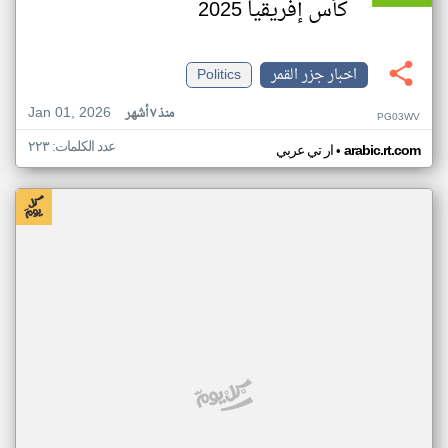
كأس إفريقيا 2025
اخبار جزر القمر
Politics
Jan 01, 2026
منذ ٧ أشهر
PG03WV
عدد الكلمات: ٢٢٣
•
arabic.rt.com
ار تي عربي