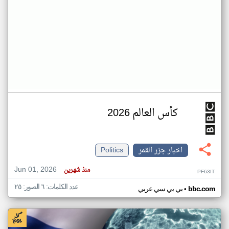
كأس العالم 2026
اخبار جزر القمر
Politics
Jun 01, 2026
منذ شهرين
PF63IT
عدد الكلمات: ٦ الصور: ٢٥
•
bbc.com
بي بي سي عربي