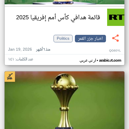
قائمة هدافي كأس أمم إفريقيا 2025
اخبار جزر القمر
Politics
Jan 19, 2026
منذ ٦ أشهر
QG60YL
عدد الكلمات: ١٤١
•
arabic.rt.com
ار تي عربي