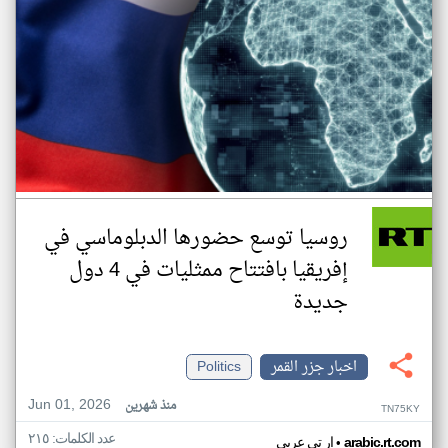
روسيا توسع حضورها الدبلوماسي في
إفريقيا بافتتاح ممثليات في 4 دول
جديدة
اخبار جزر القمر
Politics
Jun 01, 2026
منذ شهرين
TN75KY
عدد الكلمات: ٢١٥
•
arabic.rt.com
ار تي عربي