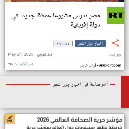
مصر تدرس مشروعا عملاقا جديدا في
دولة إفريقية
اخبار جزر القمر
Politics
May 24, 2026
منذ شهرين
NH91ES
عدد الكلمات: ٢٥٤
•
arabic.rt.com
ار تي عربي
أخر ساعة في اخبار جزر القمر