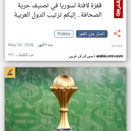
قفزة لافتة لسوريا في تصنيف حرية
الصحافة.. إليكم ترتيب الدول العربية
اخبار جزر القمر
Politics
May 04, 2026
منذ ٣ أشهر
VF17PD
عدد الكلمات: ٢٣١
•
arabic.cnn.com
سي ان ان عربي