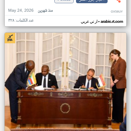
May 24, 2026
منذ شهرين
OX58UY
عدد الكلمات: ٣٢٨
•
arabic.rt.com
ار تي عربي