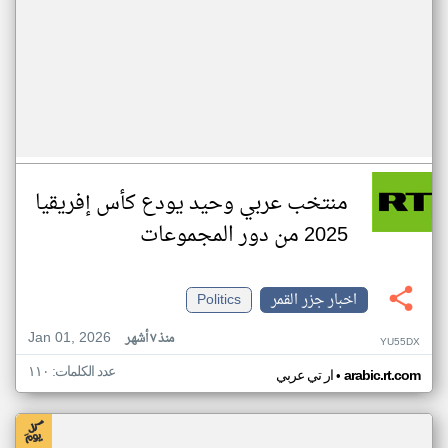
منتخب عربي وحيد يودع كأس إفريقيا
2025 من دور المجموعات
اخبار جزر القمر
Politics
Jan 01, 2026
منذ ٧ أشهر
YU55DX
عدد الكلمات: ١١٠
•
arabic.rt.com
ار تي عربي