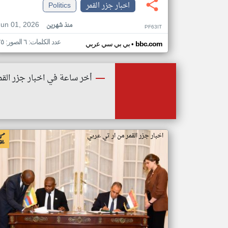
اخبار جزر القمر
Politics
Jun 01, 2026
منذ شهرين
PF63IT
عدد الكلمات: ٦ الصور: ٢٥
•
bbc.com
بي بي سي عربي
أخر ساعة في اخبار جزر القم
اخبار جزر القمر من ار تي عربي