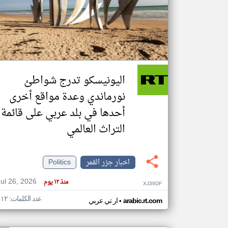
تعبر
المقالات
الموجوده
هنا عن
وجهة
اليونيسكو تدرج شواطئ
نظر
كاتبيها.
نورماندي وعدة مواقع أخرى
أحدها في بلد عربي على قائمة
التراث العالمي
اخبار جزر القمر
Politics
Jul 26, 2026
منذ ١٢ يوم
XJ39DF
عدد الكلمات: ٤١٢
•
arabic.rt.com
ار تي عربي