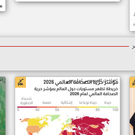
om
ر
اخبار جزر القمر من سي ان ان عربي
اخ