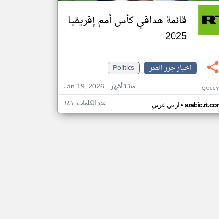
قائمة هدافي كأس أمم إفريقيا
2025
اخبار جزر القمر
Politics
Jan 19, 2026
منذ ٦ أشهر
QG60Y
عدد الكلمات: ١٤١
•
arabic.rt.c
ار تي عربي