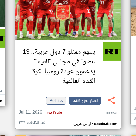
بينهم ممثلو 7 دول عربية.. 13
عضوا في مجلس "الفيفا"
يدعمون عودة روسيا لكرة
القدم العالمية
ZI
اخبار جزر القمر
Politics
om
Jul 11, 2026
منذ ٢٧ يوم
EE45AI
عدد الكلمات: ٢٢٦
•
arabic.rt.com
ار تي عربي