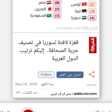
قفزة لافتة لسوريا في تصنيف
حرية الصحافة.. إليكم ترتيب
الدول العربية
اخبار جزر القمر
Politics
May 04, 2026
منذ ٣ أشهر
VF17PD
عدد الكلمات: ٢٣١
•
arabic.cnn.com
سي ان ان عربي