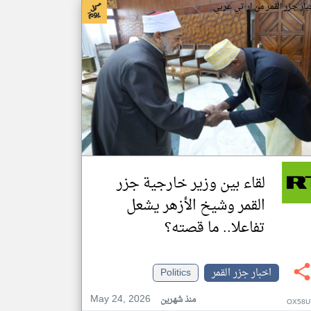
بار جزر القمر من ار تي عربي
لقاء بين وزير خارجية جزر
القمر وشيخ الأزهر يشعل
تفاعلا.. ما قصته؟
اخبار جزر القمر
Politics
May 24, 2026
منذ شهرين
OX58U