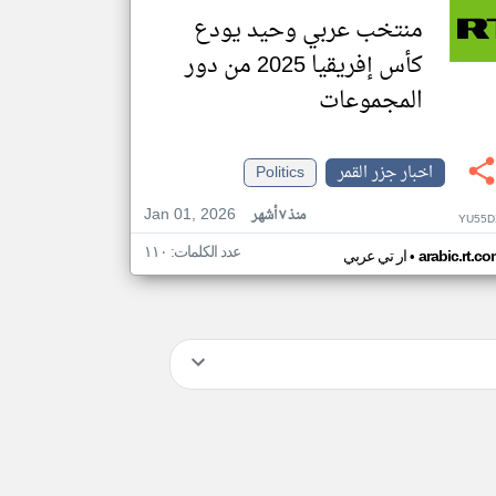
منتخب عربي وحيد يودع
كأس إفريقيا 2025 من دور
المجموعات
اخبار جزر القمر
Politics
Jan 01, 2026
منذ ٧ أشهر
YU55D
عدد الكلمات: ١١٠
•
arabic.rt.c
ار تي عربي