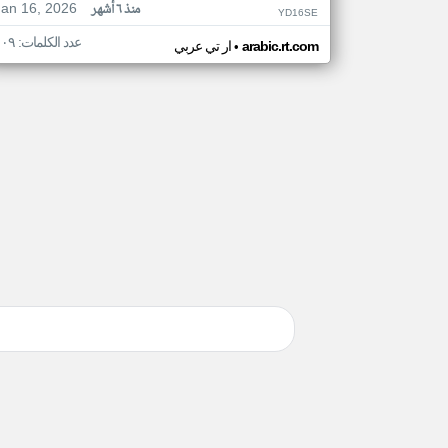
Jan 16, 2026
منذ ٦ أشهر
YD16SE
عدد الكلمات: ١٠٩
•
arabic.rt.com
ار تي عربي