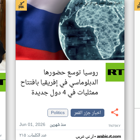
اخبار جزر القمر من ار تي عربي
اخ
روسيا توسع حضورها
الدبلوماسي في إفريقيا بافتتاح
ممثليات في 4 دول جديدة
اخبار جزر القمر
Politics
Jun 01, 2026
منذ شهرين
TN75KY
عدد الكلمات: ٢١٥
•
Y
arabic.rt.com
ار تي عربي