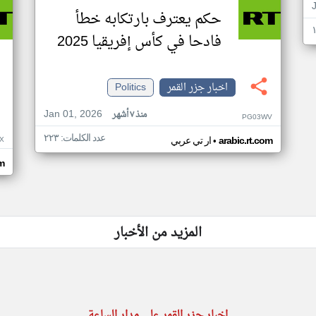
حكم يعترف بارتكابه خطأ
فادحا في كأس إفريقيا 2025
اخبار جزر القمر
Politics
Jan 01, 2026
منذ ٧ أشهر
PG03WV
عدد الكلمات: ٢٢٣
•
X
arabic.rt.com
ار تي عربي
om
المزيد من الأخبار
اخبار جزر القمر على مدار الساعة