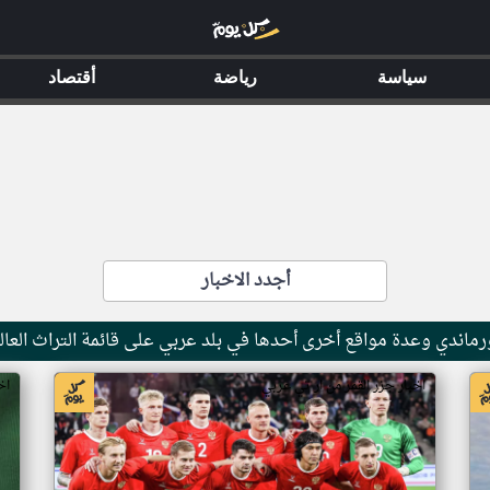
سياسة
رياضة
أقتصاد
أجدد الاخبار
ماندي وعدة مواقع أخرى أحدها في بلد عربي على قائمة التراث العال
اخبار جزر القمر من ار تي عربي
اخ