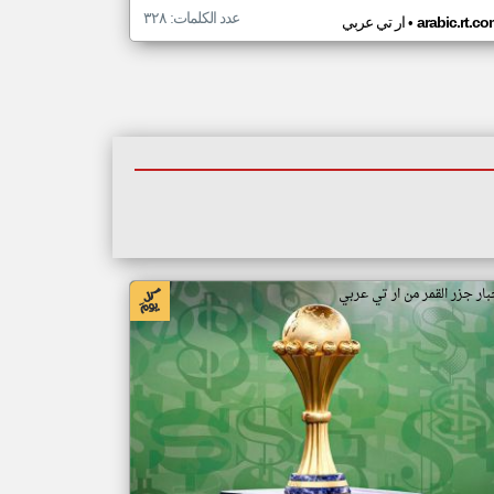
عدد الكلمات: ٣٢٨
•
arabic.rt.c
ار تي عربي
بار جزر القمر من ار تي عربي