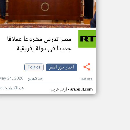
مصر تدرس مشروعا عملاقا
جديدا في دولة إفريقية
اخبار جزر القمر
Politics
May 24, 2026
منذ شهرين
NH91ES
عدد الكلمات: ٢٥٤
•
arabic.rt.com
ار تي عربي