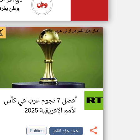
تابع اخر اخب
وطن يغرد
اخبار جزر القمر من ار تي عربي
أفضل 7 نجوم عرب في كأس
الأمم الإفريقية 2025
اخبار جزر القمر
Politics