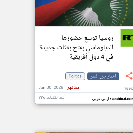
klyoum.com
تغيير الدولة
مصادر الأخبار من جزر القمر
روسيا توسع حضورها
اخبار جزر القمر على مدار الساعة
الدبلوماسي بفتح بعثات جديدة
أهم اخبار جزر القمر العاجلة والمباشرة
في 4 دول أفريقية
اخبار جزر القمر
Politics
Jun 30, 2026
منذ شهر
TG39
عدد الكلمات: ٢٢٨
•
arabic.rt.c
ار تي عربي