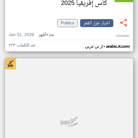
كأس إفريقيا 2025
اخبار جزر القمر
Politics
Jan 01, 2026
منذ ٧ أشهر
PG03WV
عدد الكلمات: ٢٢٣
•
arabic.rt.com
ار تي عربي