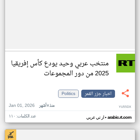
منتخب عربي وحيد يودع كأس إفريقيا
2025 من دور المجموعات
اخبار جزر القمر
Politics
Jan 01, 2026
منذ ٧ أشهر
YU55DX
عدد الكلمات: ١١٠
•
arabic.rt.com
ار تي عربي