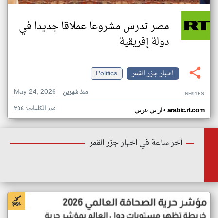
مصر تدرس مشروعا عملاقا جديدا في
دولة إفريقية
اخبار جزر القمر
Politics
May 24, 2026
منذ شهرين
NH91ES
عدد الكلمات: ٢٥٤
•
arabic.rt.com
ار تي عربي
أخر ساعة في اخبار جزر القمر