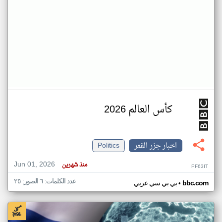
كأس العالم 2026
اخبار جزر القمر
Politics
Jun 01, 2026
منذ شهرين
PF63IT
عدد الكلمات: ٦ الصور: ٢٥
•
bbc.com
بي بي سي عربي