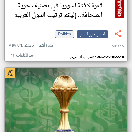
قفزة لافتة لسوريا في تصنيف حرية
الصحافة.. إليكم ترتيب الدول العربية
اخبار جزر القمر
Politics
May 04, 2026
منذ ٣ أشهر
VF17PD
عدد الكلمات: ٢٣١
•
arabic.cnn.com
سي ان ان عربي