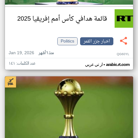
قائمة هدافي كأس أمم إفريقيا 2025
اخبار جزر القمر
Politics
Jan 19, 2026
منذ ٦ أشهر
QG60YL
عدد الكلمات: ١٤١
•
arabic.rt.com
ار تي عربي