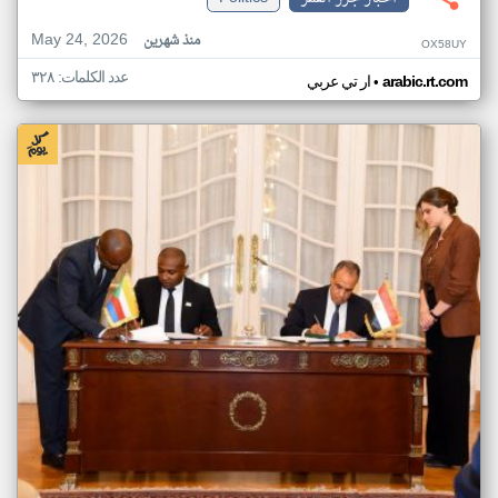
May 24, 2026
منذ شهرين
OX58UY
عدد الكلمات: ٣٢٨
•
arabic.rt.com
ار تي عربي