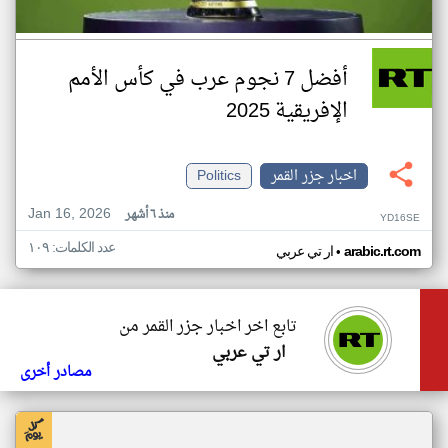
أفضل 7 نجوم عرب في كأس الأمم
الإفريقية 2025
اخبار جزر القمر
Politics
Jan 16, 2026
منذ ٦ أشهر
YD16SE
عدد الكلمات: ١٠٩
•
arabic.rt.com
ار تي عربي
تابع اخر اخبار جزر القمر من
ار تي عربي
مصادر أخرى