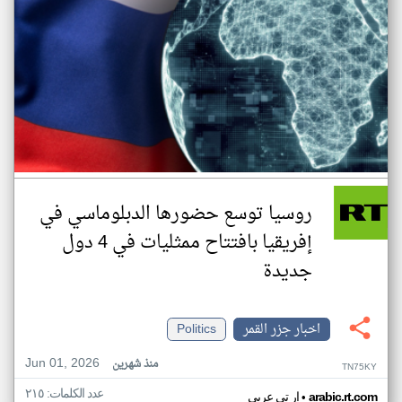
روسيا توسع حضورها الدبلوماسي في
إفريقيا بافتتاح ممثليات في 4 دول
جديدة
اخبار جزر القمر
Politics
Jun 01, 2026
منذ شهرين
TN75KY
عدد الكلمات: ٢١٥
•
arabic.rt.com
ار تي عربي