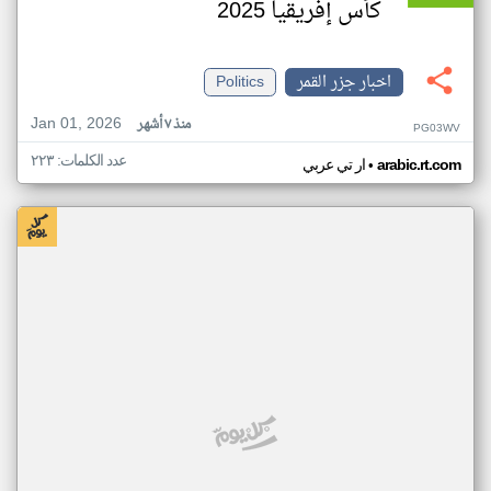
كأس إفريقيا 2025
اخبار جزر القمر
Politics
Jan 01, 2026
منذ ٧ أشهر
PG03WV
عدد الكلمات: ٢٢٣
•
arabic.rt.com
ار تي عربي