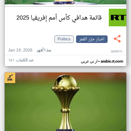
قائمة هدافي كأس أمم إفريقيا 2025
اخبار جزر القمر
Politics
Jan 19, 2026
منذ ٦ أشهر
QG60YL
عدد الكلمات: ١٤١
•
arabic.rt.com
ار تي عربي