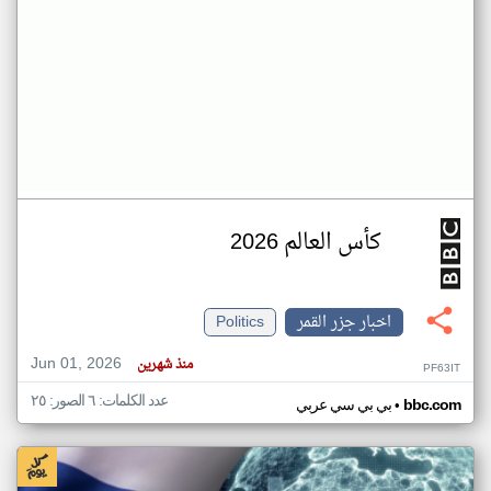
كأس العالم 2026
اخبار جزر القمر
Politics
Jun 01, 2026
منذ شهرين
PF63IT
عدد الكلمات: ٦ الصور: ٢٥
•
bbc.com
بي بي سي عربي