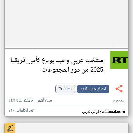
منتخب عربي وحيد يودع كأس إفريقيا
2025 من دور المجموعات
اخبار جزر القمر
Politics
Jan 01, 2026
منذ ٧ أشهر
YU55DX
عدد الكلمات: ١١٠
•
arabic.rt.com
ار تي عربي