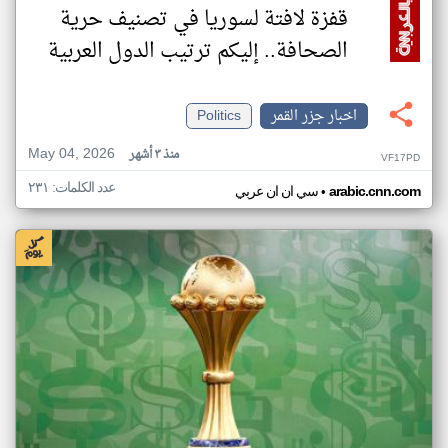
قفزة لافتة لسوريا في تصنيف حرية
الصحافة.. إليكم ترتيب الدول العربية
اخبار جزر القمر
Politics
May 04, 2026
منذ ٣ أشهر
VF17PD
عدد الكلمات: ٢٣١
•
arabic.cnn.com
سي ان ان عربي