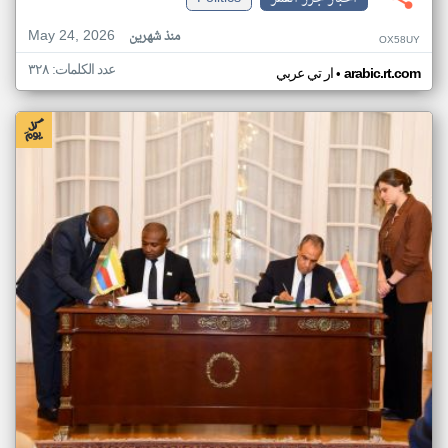
May 24, 2026
منذ شهرين
OX58UY
عدد الكلمات: ٣٢٨
•
arabic.rt.com
ار تي عربي