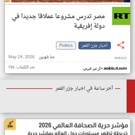
مصر تدرس مشروعا عملاقا جديدا في
دولة إفريقية
اخبار جزر القمر
Politics
May 24, 2026
منذ شهرين
NH91ES
عدد الكلمات: ٢٥٤
•
arabic.rt.com
ار تي عربي
أخر ساعة في اخبار جزر القمر