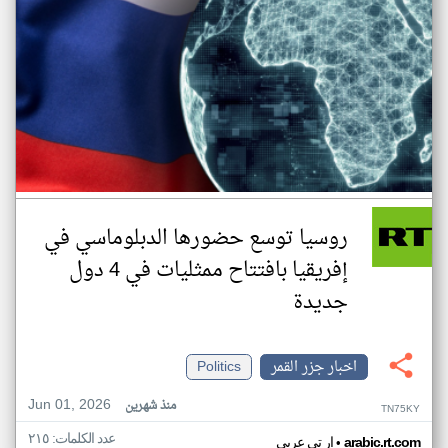
روسيا توسع حضورها الدبلوماسي في
إفريقيا بافتتاح ممثليات في 4 دول
جديدة
اخبار جزر القمر
Politics
Jun 01, 2026
منذ شهرين
TN75KY
عدد الكلمات: ٢١٥
•
arabic.rt.com
ار تي عربي