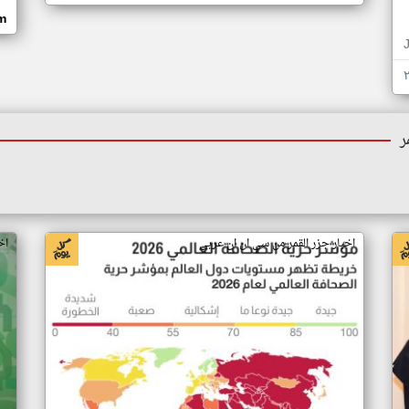
om
ر
اخبار جزر القمر من سي ان ان عربي
اخ