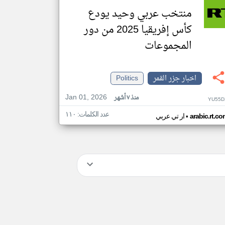
منتخب عربي وحيد يودع
كأس إفريقيا 2025 من دور
المجموعات
اخبار جزر القمر
Politics
Jan 01, 2026
منذ ٧ أشهر
YU55D
عدد الكلمات: ١١٠
•
arabic.rt.c
ار تي عربي