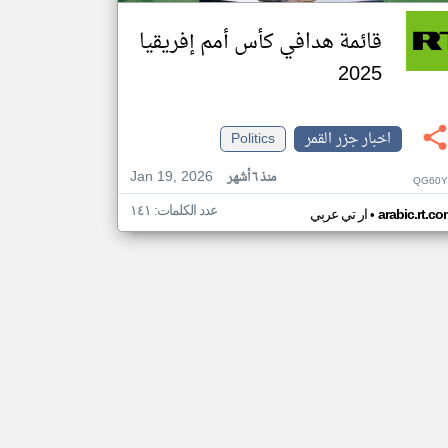
قائمة هدافي كأس أمم إفريقيا
2025
اخبار جزر القمر
Politics
Jan 19, 2026
منذ ٦ أشهر
QG60Y
عدد الكلمات: ١٤١
•
arabic.rt.c
ار تي عربي