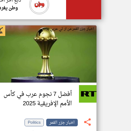
تابع اخر اخب
وطن يغرد
اخبار جزر القمر من ار تي عربي
أفضل 7 نجوم عرب في كأس
الأمم الإفريقية 2025
اخبار جزر القمر
Politics