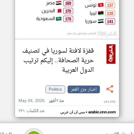
قفزة لافتة لسوريا في تصنيف
حرية الصحافة.. إليكم ترتيب
الدول العربية
اخبار جزر القمر
Politics
May 04, 2026
منذ ٣ أشهر
VF17PD
عدد الكلمات: ٢٣١
•
arabic.cnn.com
سي ان ان عربي