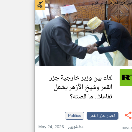
بار جزر القمر من ار تي عربي
لقاء بين وزير خارجية جزر
القمر وشيخ الأزهر يشعل
تفاعلا.. ما قصته؟
اخبار جزر القمر
Politics
May 24, 2026
منذ شهرين
OX58U