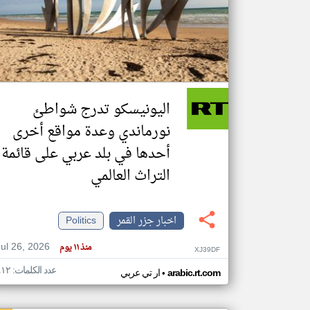
تعبر
المقالات
الموجوده
هنا عن
وجهة
اليونيسكو تدرج شواطئ
نظر
كاتبيها.
نورماندي وعدة مواقع أخرى
أحدها في بلد عربي على قائمة
التراث العالمي
اخبار جزر القمر
Politics
Jul 26, 2026
منذ ١١ يوم
XJ39DF
عدد الكلمات: ٤١٢
•
arabic.rt.com
ار تي عربي