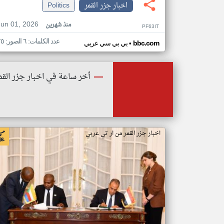
اخبار جزر القمر
Politics
Jun 01, 2026
منذ شهرين
PF63IT
عدد الكلمات: ٦ الصور: ٢٥
•
bbc.com
بي بي سي عربي
أخر ساعة في اخبار جزر القم
اخبار جزر القمر من ار تي عربي