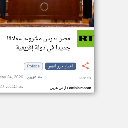
مصر تدرس مشروعا عملاقا
جديدا في دولة إفريقية
اخبار جزر القمر
Politics
May 24, 2026
منذ شهرين
NH91ES
عدد الكلمات: ٢٥٤
•
arabic.rt.com
ار تي عربي