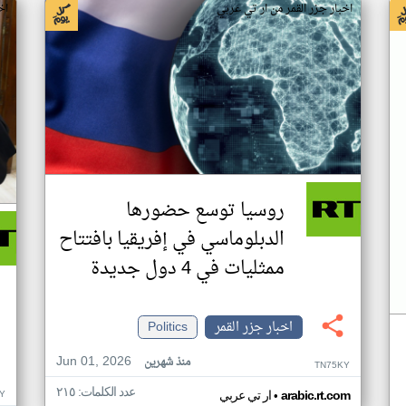
اخبار جزر القمر من ار تي عربي
اخ
روسيا توسع حضورها
الدبلوماسي في إفريقيا بافتتاح
ممثليات في 4 دول جديدة
اخبار جزر القمر
Politics
Jun 01, 2026
منذ شهرين
TN75KY
عدد الكلمات: ٢١٥
•
Y
arabic.rt.com
ار تي عربي