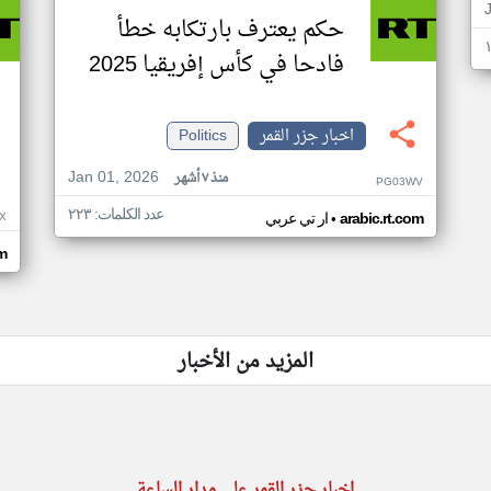
حكم يعترف بارتكابه خطأ
فادحا في كأس إفريقيا 2025
اخبار جزر القمر
Politics
Jan 01, 2026
منذ ٧ أشهر
PG03WV
عدد الكلمات: ٢٢٣
•
X
arabic.rt.com
ار تي عربي
om
المزيد من الأخبار
اخبار جزر القمر على مدار الساعة