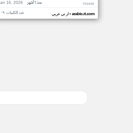
Jan 16, 2026
منذ ٦ أشهر
YD16SE
عدد الكلمات: ١٠٩
•
arabic.rt.com
ار تي عربي