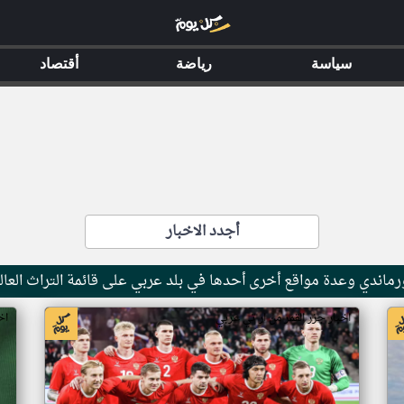
سياسة
رياضة
أقتصاد
أجدد الاخبار
ماندي وعدة مواقع أخرى أحدها في بلد عربي على قائمة التراث العال
اخبار جزر القمر من ار تي عربي
اخ