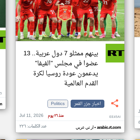
بينهم ممثلو 7 دول عربية.. 13
عضوا في مجلس "الفيفا"
يدعمون عودة روسيا لكرة
القدم العالمية
ZI
اخبار جزر القمر
Politics
om
Jul 11, 2026
منذ ٢٦ يوم
EE45AI
عدد الكلمات: ٢٢٦
•
arabic.rt.com
ار تي عربي