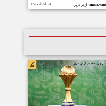
عدد الكلمات: ٣٢٨
•
arabic.rt.c
ار تي عربي
بار جزر القمر من ار تي عربي