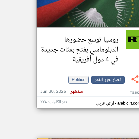
klyoum.com
تغيير الدولة
مصادر الأخبار من جزر القمر
روسيا توسع حضورها
اخبار جزر القمر على مدار الساعة
الدبلوماسي بفتح بعثات جديدة
أهم اخبار جزر القمر العاجلة والمباشرة
في 4 دول أفريقية
اخبار جزر القمر
Politics
Jun 30, 2026
منذ شهر
TG39
عدد الكلمات: ٢٢٨
•
arabic.rt.c
ار تي عربي