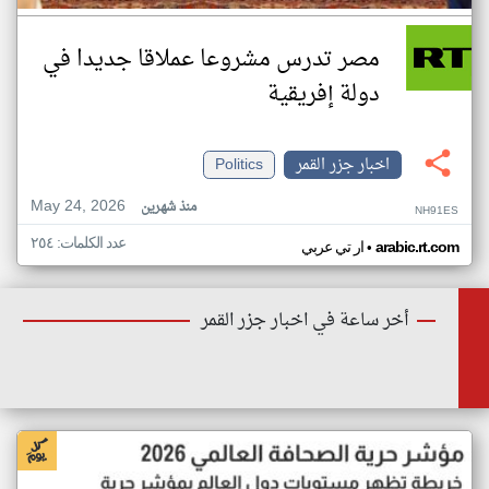
مصر تدرس مشروعا عملاقا جديدا في
دولة إفريقية
اخبار جزر القمر
Politics
May 24, 2026
منذ شهرين
NH91ES
عدد الكلمات: ٢٥٤
•
arabic.rt.com
ار تي عربي
أخر ساعة في اخبار جزر القمر