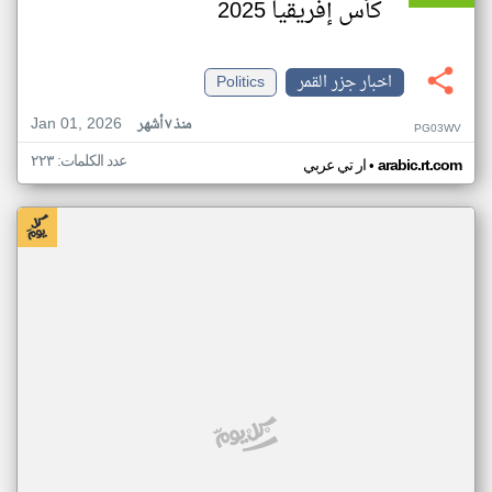
كأس إفريقيا 2025
اخبار جزر القمر
Politics
Jan 01, 2026
منذ ٧ أشهر
PG03WV
عدد الكلمات: ٢٢٣
•
arabic.rt.com
ار تي عربي