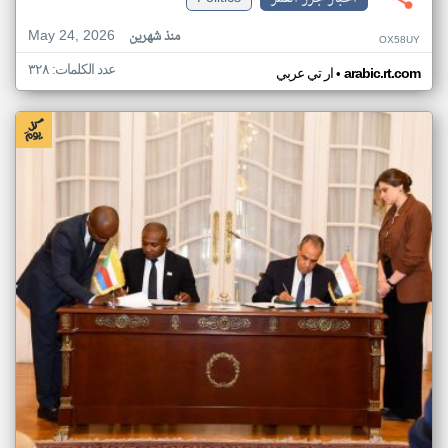
May 24, 2026
منذ شهرين
OX58UY
عدد الكلمات: ٣٢٨
•
arabic.rt.com
ار تي عربي