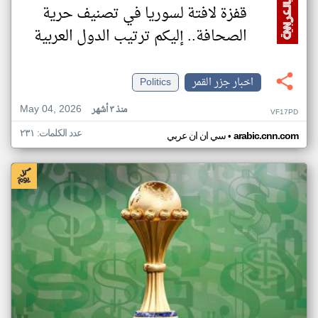
قفزة لافتة لسوريا في تصنيف حرية
الصحافة.. إليكم ترتيب الدول العربية
اخبار جزر القمر
Politics
May 04, 2026
منذ ٣ أشهر
VF17PD
عدد الكلمات: ٢٣١
•
arabic.cnn.com
سي ان ان عربي