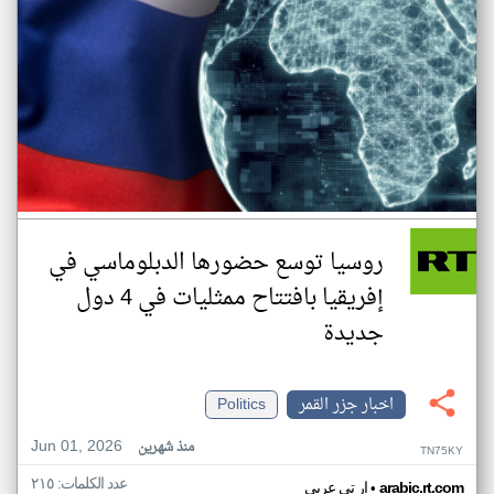
روسيا توسع حضورها الدبلوماسي في
إفريقيا بافتتاح ممثليات في 4 دول
جديدة
اخبار جزر القمر
Politics
Jun 01, 2026
منذ شهرين
TN75KY
عدد الكلمات: ٢١٥
•
arabic.rt.com
ار تي عربي