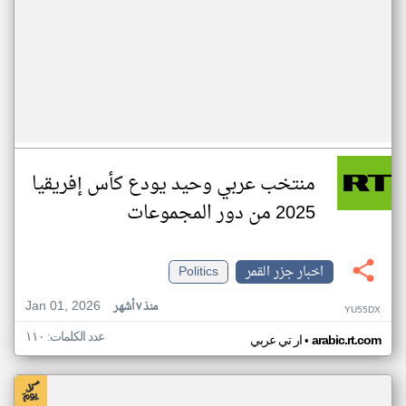
منتخب عربي وحيد يودع كأس إفريقيا
2025 من دور المجموعات
اخبار جزر القمر
Politics
Jan 01, 2026
منذ ٧ أشهر
YU55DX
عدد الكلمات: ١١٠
•
arabic.rt.com
ار تي عربي