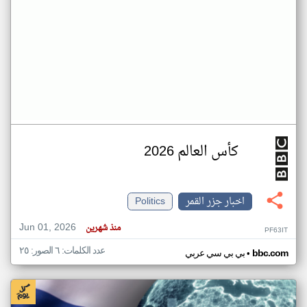
كأس العالم 2026
اخبار جزر القمر
Politics
Jun 01, 2026
منذ شهرين
PF63IT
عدد الكلمات: ٦ الصور: ٢٥
•
bbc.com
بي بي سي عربي