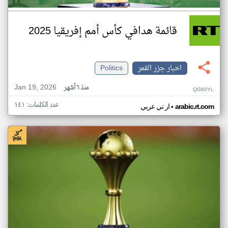
قائمة هدافي كأس أمم إفريقيا 2025
اخبار جزر القمر
Politics
Jan 19, 2026
منذ ٦ أشهر
QG60YL
عدد الكلمات: ١٤١
•
arabic.rt.com
ار تي عربي