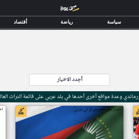
سياسة
رياضة
أقتصاد
أجدد الاخبار
ماندي وعدة مواقع أخرى أحدها في بلد عربي على قائمة التراث العال
اخبار جزر القمر من ار تي عربي
اخ