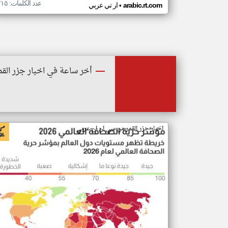
عدد الكلمات: ٢١٥
•
arabic.rt.com
ار تي عربي
أخر ساعة في اخبار جزر القم
اخبار جزر القمر من سي ان ان عربي