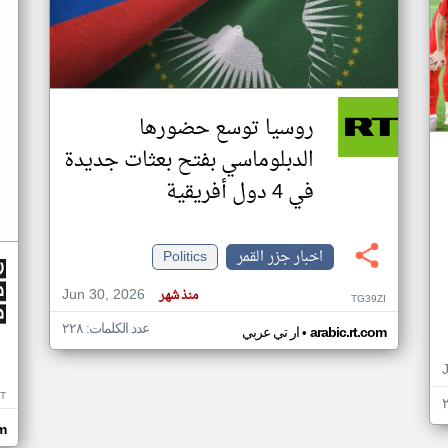
روسيا توسع حضورها
الدبلوماسي بفتح بعثات جديدة
في 4 دول أفريقية
اخبار جزر القمر
Politics
Jun 30, 2026
منذ شهر
TG39ZI
عدد الكلمات: ٢٢٨
•
arabic.rt.com
ار تي عربي
IT
m