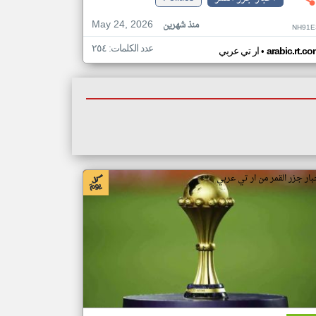
May 24, 2026
منذ شهرين
NH91E
عدد الكلمات: ٢٥٤
•
arabic.rt.c
ار تي عربي
بار جزر القمر من ار تي عربي