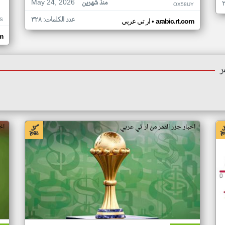
May 24, 2026
منذ شهرين
OX58UY
عدد الكلمات: ٣٢٨
S
•
arabic.rt.com
ار تي عربي
om
ر
اخبار جزر القمر من ار تي عربي
اخ