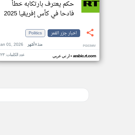
حكم يعترف بارتكابه خطأ
فادحا في كأس إفريقيا 2025
اخبار جزر القمر
Politics
Jan 01, 2026
منذ ٧ أشهر
PG03WV
عدد الكلمات: ٢٢٣
•
arabic.rt.com
ار تي عربي