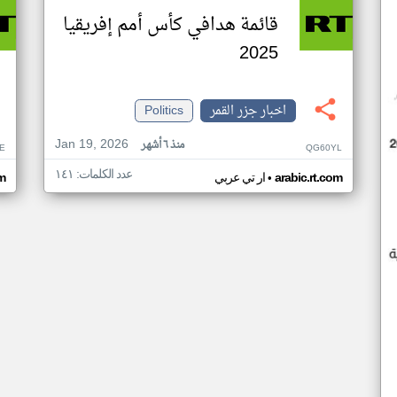
قائمة هدافي كأس أمم إفريقيا
2025
اخبار جزر القمر
Politics
Jan 19, 2026
منذ ٦ أشهر
E
QG60YL
عدد الكلمات: ١٤١
•
arabic.rt.com
ار تي عربي
om