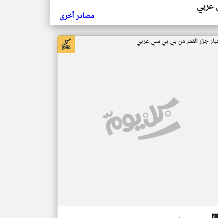
ي عربي
مصادر أخرى
بار جزر القمر من بي بي سي عربي