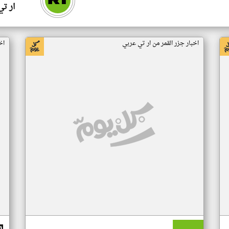
ار ت
اخبار جزر القمر من ار تي عربي
اخ