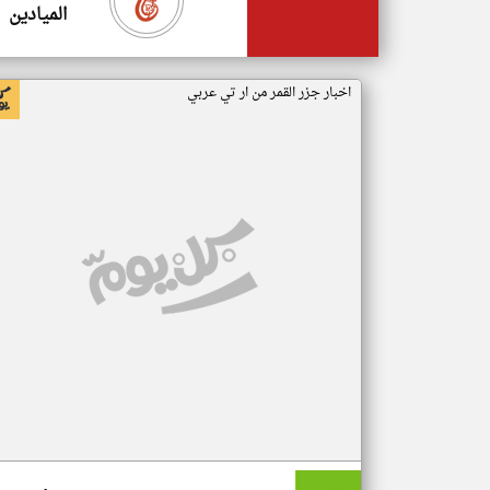
الميادين
اخبار جزر القمر من ار تي عربي