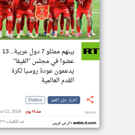
تعبر
المقالات
الموجوده
هنا عن
وجهة
نظر
بينهم ممثلو 7 دول عربية.. 13
كاتبيها.
عضوا في مجلس "الفيفا"
يدعمون عودة روسيا لكرة
القدم العالمية
اخبار جزر القمر
Politics
Jul 11, 2026
منذ ٢٨ يوم
EE45AI
عدد الكلمات: ٢٢٦
•
arabic.rt.com
ار تي عربي