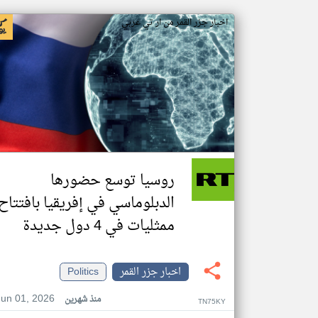
اخبار جزر القمر من ار تي عربي
روسيا توسع حضورها
الدبلوماسي في إفريقيا بافتتاح
ممثليات في 4 دول جديدة
اخبار جزر القمر
Politics
Jun 01, 2026
منذ شهرين
TN75KY