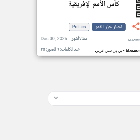
كأس الأمم الإفريقية
اخبار جزر القمر
Politics
Dec 30, 2025
منذ ٧ أشهر
MO29M
عدد الكلمات: ٦ الصور: ٢٥
•
bbc.co
بي بي سي عربي