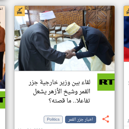
اخبار جزر القمر من ار تي عربي
اخ
لقاء بين وزير خارجية جزر
القمر وشيخ الأزهر يشعل
تفاعلا.. ما قصته؟
اخبار جزر القمر
Politics