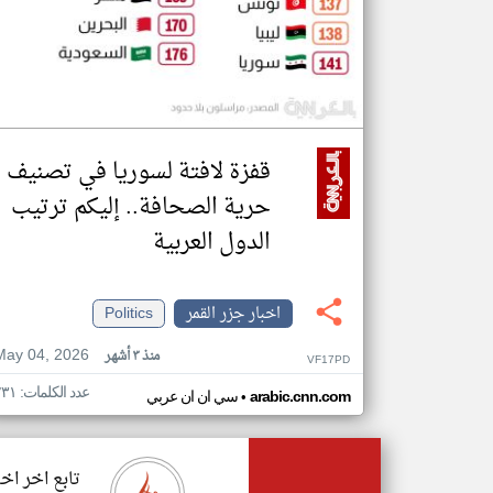
قفزة لافتة لسوريا في تصنيف
حرية الصحافة.. إليكم ترتيب
الدول العربية
اخبار جزر القمر
Politics
May 04, 2026
منذ ٣ أشهر
VF17PD
عدد الكلمات: ٢٣١
•
arabic.cnn.com
سي ان ان عربي
تابع اخر اخب