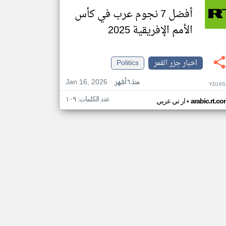
أفضل 7 نجوم عرب في كأس
الأمم الإفريقية 2025
اخبار جزر القمر
Politics
Jan 16, 2026
منذ ٦ أشهر
YD16S
عدد الكلمات: ١٠٩
•
arabic.rt.c
ار تي عربي