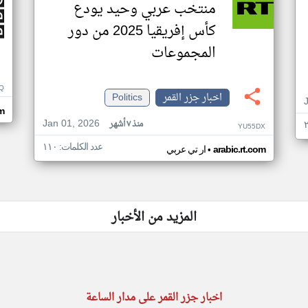
منتخب عربي وحيد يودع
كأس إفريقيا 2025 من دور
المجموعات
Q
اخبار جزر القمر
Politics
m
Jan 01, 2026
منذ ٧ أشهر
YU55DX
عدد الكلمات: ١١٠
•
arabic.rt.com
ار تي عربي
المزيد من الأخبار
اخبار جزر القمر على مدار الساعة