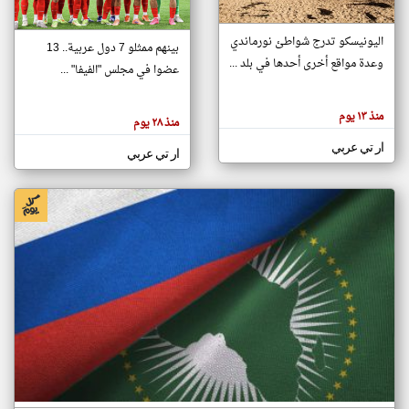
اليونيسكو تدرج شواطئ نورماندي
بينهم ممثلو 7 دول عربية.. 13
klyoum.com
وعدة مواقع أخرى أحدها في بلد ...
تغيير الدولة
عضوا في مجلس "الفيفا" ...
تعبر
مصادر الأخبار من جزر القمر
المقالات
الموجوده
اخبار جزر القمر على مدار الساعة
منذ ١٣ يوم
هنا عن
منذ ٢٨ يوم
وجهة
نظر
أهم اخبار جزر القمر العاجلة والمباشرة
ار تي عربي
كاتبيها.
ار تي عربي