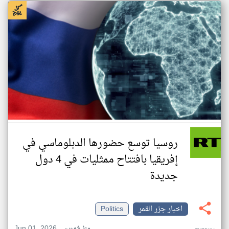
روسيا توسع حضورها الدبلوماسي في
إفريقيا بافتتاح ممثليات في 4 دول
جديدة
اخبار جزر القمر
Politics
Jun 01, 2026