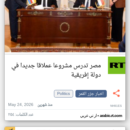
مصر تدرس مشروعا عملاقا جديدا في
دولة إفريقية
اخبار جزر القمر
Politics
May 24, 2026
منذ شهرين
NH91ES
عدد الكلمات: ٢٥٤
•
arabic.rt.com
ار تي عربي