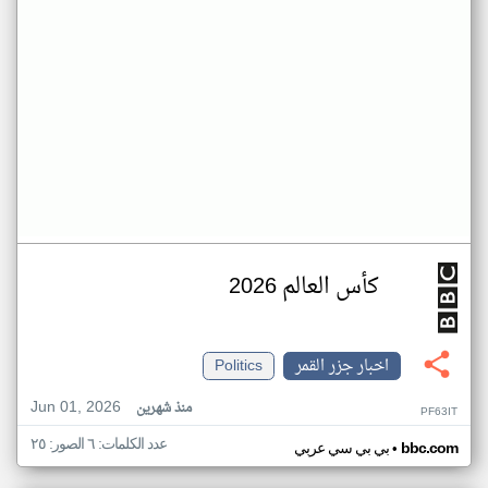
كأس العالم 2026
اخبار جزر القمر
Politics
Jun 01, 2026
منذ شهرين
PF63IT
عدد الكلمات: ٦ الصور: ٢٥
•
bbc.com
بي بي سي عربي