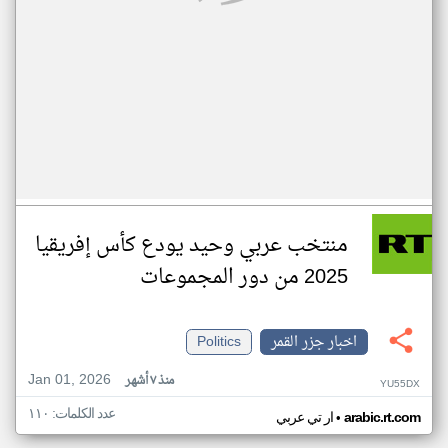
منتخب عربي وحيد يودع كأس إفريقيا
2025 من دور المجموعات
اخبار جزر القمر
Politics
Jan 01, 2026
منذ ٧ أشهر
YU55DX
عدد الكلمات: ١١٠
•
arabic.rt.com
ار تي عربي