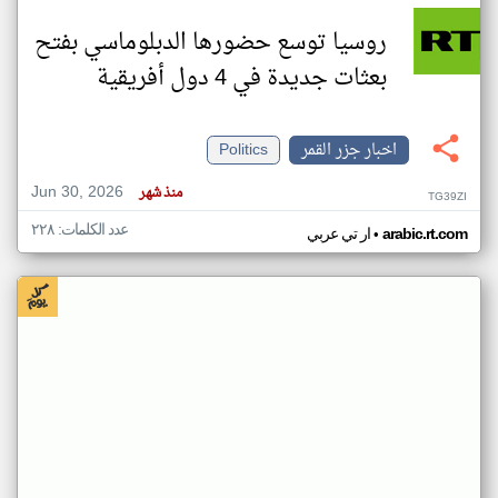
روسيا توسع حضورها الدبلوماسي بفتح
بعثات جديدة في 4 دول أفريقية
اخبار جزر القمر
Politics
Jun 30, 2026
منذ شهر
TG39ZI
عدد الكلمات: ٢٢٨
•
arabic.rt.com
ار تي عربي