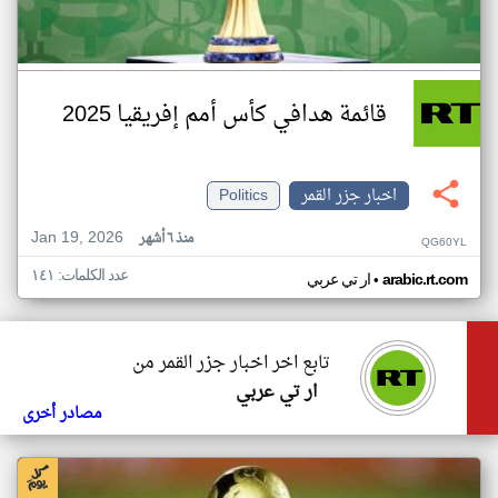
قائمة هدافي كأس أمم إفريقيا 2025
اخبار جزر القمر
Politics
Jan 19, 2026
منذ ٦ أشهر
QG60YL
عدد الكلمات: ١٤١
•
arabic.rt.com
ار تي عربي
تابع اخر اخبار جزر القمر من
ار تي عربي
مصادر أخرى