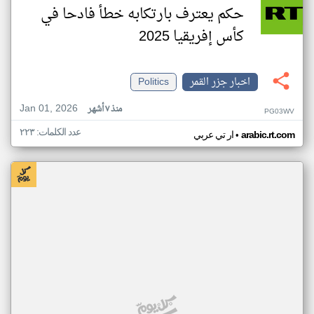
حكم يعترف بارتكابه خطأ فادحا في
كأس إفريقيا 2025
اخبار جزر القمر
Politics
Jan 01, 2026
منذ ٧ أشهر
PG03WV
عدد الكلمات: ٢٢٣
•
arabic.rt.com
ار تي عربي