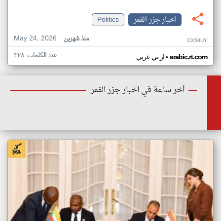
اخبار جزر القمر
Politics
May 24, 2026
منذ شهرين
OX58UY
عدد الكلمات: ٣٢٨
•
arabic.rt.com
ار تي عربي
أخر ساعة في اخبار جزر القمر