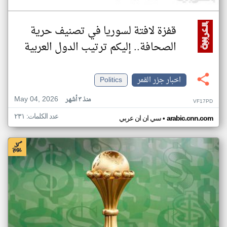
قفزة لافتة لسوريا في تصنيف حرية
الصحافة.. إليكم ترتيب الدول العربية
اخبار جزر القمر
Politics
May 04, 2026
منذ ٣ أشهر
VF17PD
عدد الكلمات: ٢٣١
•
arabic.cnn.com
سي ان ان عربي