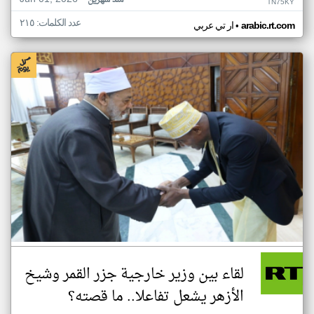
منذ شهرين
TN75KY
عدد الكلمات: ٢١٥
•
arabic.rt.com
ار تي عربي
لقاء بين وزير خارجية جزر القمر وشيخ
الأزهر يشعل تفاعلا.. ما قصته؟