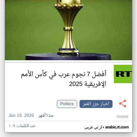
أفضل 7 نجوم عرب في كأس الأمم
الإفريقية 2025
اخبار جزر القمر
Politics
Jan 16, 2026
منذ ٦ أشهر
YD16SE
عدد الكلمات: ١٠٩
•
arabic.rt.com
ار تي عربي