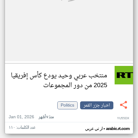
منتخب عربي وحيد يودع كأس إفريقيا
2025 من دور المجموعات
اخبار جزر القمر
Politics
Jan 01, 2026
منذ ٧ أشهر
YU55DX
عدد الكلمات: ١١٠
•
arabic.rt.com
ار تي عربي