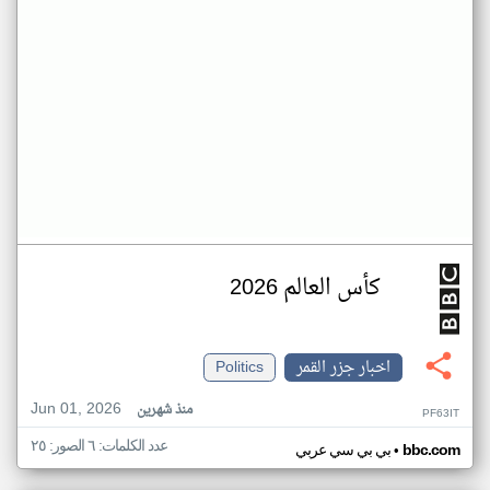
كأس العالم 2026
اخبار جزر القمر
Politics
Jun 01, 2026
منذ شهرين
PF63IT
عدد الكلمات: ٦ الصور: ٢٥
•
bbc.com
بي بي سي عربي