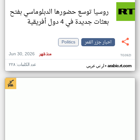
روسيا توسع حضورها الدبلوماسي بفتح
بعثات جديدة في 4 دول أفريقية
اخبار جزر القمر
Politics
Jun 30, 2026
منذ شهر
TG39ZI
عدد الكلمات: ٢٢٨
•
arabic.rt.com
ار تي عربي