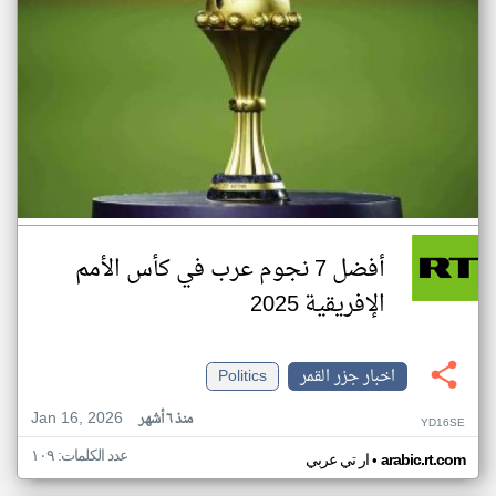
أفضل 7 نجوم عرب في كأس الأمم
الإفريقية 2025
اخبار جزر القمر
Politics
Jan 16, 2026
منذ ٦ أشهر
YD16SE
عدد الكلمات: ١٠٩
•
arabic.rt.com
ار تي عربي