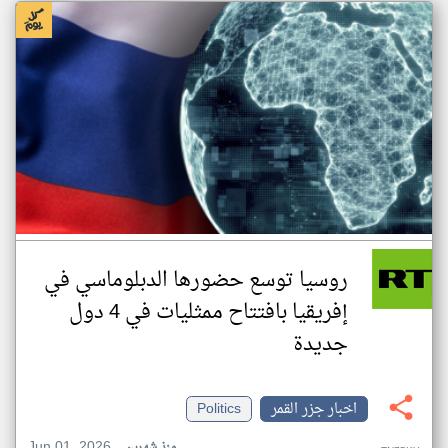
روسيا توسع حضورها الدبلوماسي في
إفريقيا بافتتاح ممثليات في 4 دول
جديدة
اخبار جزر القمر
Politics
Jun 01, 2026