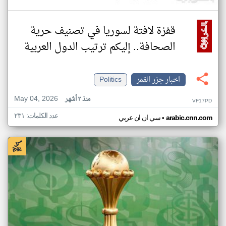
قفزة لافتة لسوريا في تصنيف حرية
الصحافة.. إليكم ترتيب الدول العربية
اخبار جزر القمر
Politics
May 04, 2026
منذ ٣ أشهر
VF17PD
عدد الكلمات: ٢٣١
•
arabic.cnn.com
سي ان ان عربي