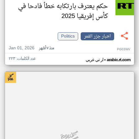
حكم يعترف بارتكابه خطأ فادحا في
كأس إفريقيا 2025
اخبار جزر القمر
Politics
Jan 01, 2026
منذ ٧ أشهر
PG03WV
عدد الكلمات: ٢٢٣
•
arabic.rt.com
ار تي عربي