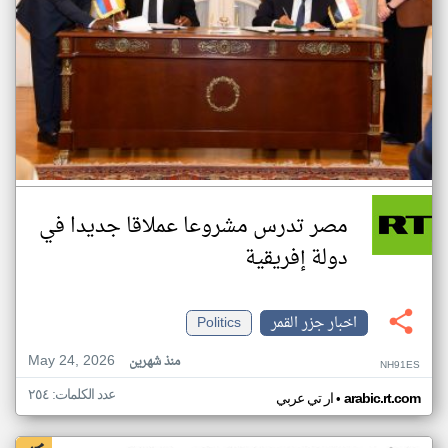
مصر تدرس مشروعا عملاقا جديدا في
دولة إفريقية
اخبار جزر القمر
Politics
May 24, 2026
منذ شهرين
NH91ES
عدد الكلمات: ٢٥٤
•
arabic.rt.com
ار تي عربي