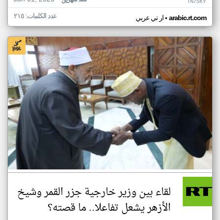
منذ شهرين
TN75KY
عدد الكلمات: ٢١٥
•
arabic.rt.com
ار تي عربي
لقاء بين وزير خارجية جزر القمر وشيخ
الأزهر يشعل تفاعلا.. ما قصته؟