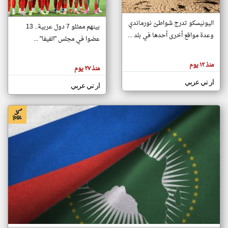
اليونيسكو تدرج شواطئ نورماندي
بينهم ممثلو 7 دول عربية.. 13
klyoum.com
وعدة مواقع أخرى أحدها في بلد ...
تغيير الدولة
عضوا في مجلس "الفيفا" ...
تعبر
مصادر الأخبار من جزر القمر
المقالات
الموجوده
اخبار جزر القمر على مدار الساعة
منذ ١٢ يوم
هنا عن
منذ ٢٧ يوم
وجهة
نظر
أهم اخبار جزر القمر العاجلة والمباشرة
ار تي عربي
كاتبيها.
ار تي عربي