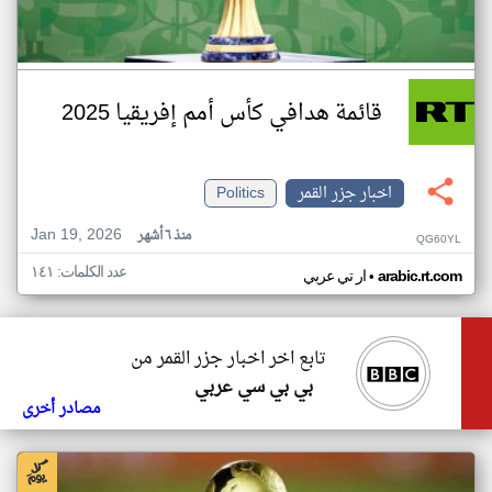
قائمة هدافي كأس أمم إفريقيا 2025
اخبار جزر القمر
Politics
Jan 19, 2026
منذ ٦ أشهر
QG60YL
عدد الكلمات: ١٤١
•
arabic.rt.com
ار تي عربي
تابع اخر اخبار جزر القمر من
بي بي سي عربي
مصادر أخرى