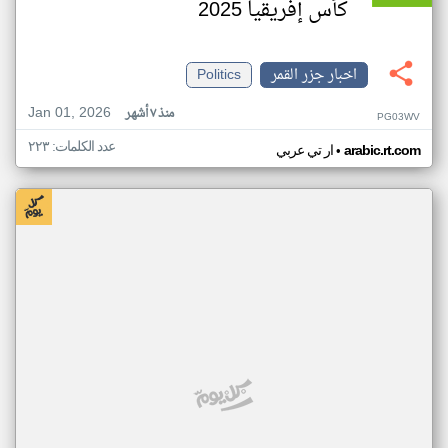
كأس إفريقيا 2025
اخبار جزر القمر
Politics
Jan 01, 2026
منذ ٧ أشهر
PG03WV
عدد الكلمات: ٢٢٣
•
arabic.rt.com
ار تي عربي