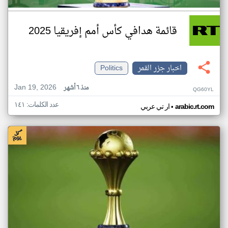
قائمة هدافي كأس أمم إفريقيا 2025
اخبار جزر القمر
Politics
Jan 19, 2026
منذ ٦ أشهر
QG60YL
عدد الكلمات: ١٤١
•
arabic.rt.com
ار تي عربي