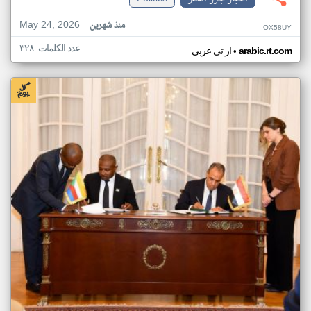
May 24, 2026
منذ شهرين
OX58UY
عدد الكلمات: ٣٢٨
•
arabic.rt.com
ار تي عربي