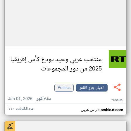
منتخب عربي وحيد يودع كأس إفريقيا
2025 من دور المجموعات
اخبار جزر القمر
Politics
Jan 01, 2026
منذ ٧ أشهر
YU55DX
عدد الكلمات: ١١٠
•
arabic.rt.com
ار تي عربي