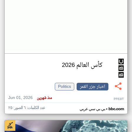
كأس العالم 2026
اخبار جزر القمر
Politics
Jun 01, 2026
منذ شهرين
PF63IT
عدد الكلمات: ٦ الصور: ٢٥
•
bbc.com
بي بي سي عربي