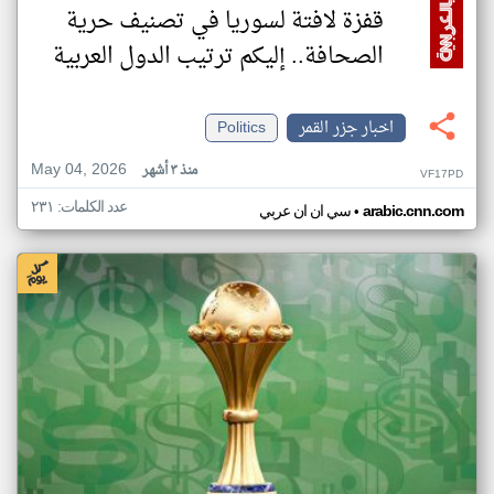
قفزة لافتة لسوريا في تصنيف حرية
الصحافة.. إليكم ترتيب الدول العربية
اخبار جزر القمر
Politics
May 04, 2026
منذ ٣ أشهر
VF17PD
عدد الكلمات: ٢٣١
•
arabic.cnn.com
سي ان ان عربي