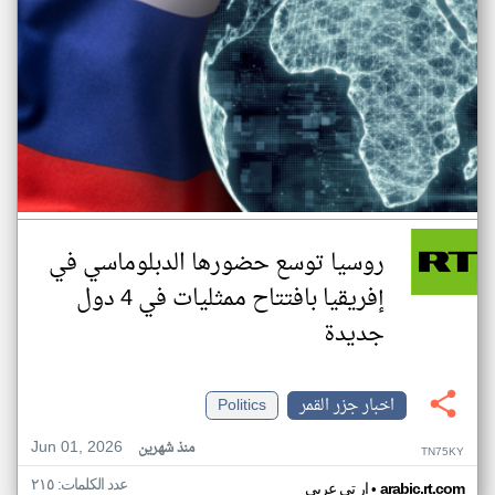
روسيا توسع حضورها الدبلوماسي في
إفريقيا بافتتاح ممثليات في 4 دول
جديدة
اخبار جزر القمر
Politics
Jun 01, 2026
منذ شهرين
TN75KY
عدد الكلمات: ٢١٥
•
arabic.rt.com
ار تي عربي