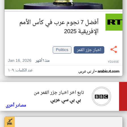
أفضل 7 نجوم عرب في كأس الأمم
الإفريقية 2025
اخبار جزر القمر
Politics
Jan 16, 2026
منذ ٦ أشهر
YD16SE
عدد الكلمات: ١٠٩
•
arabic.rt.com
ار تي عربي
تابع اخر اخبار جزر القمر من
بي بي سي عربي
مصادر أخرى