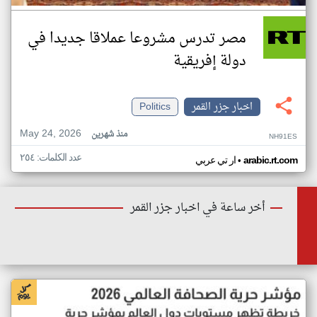
مصر تدرس مشروعا عملاقا جديدا في
دولة إفريقية
اخبار جزر القمر
Politics
May 24, 2026
منذ شهرين
NH91ES
عدد الكلمات: ٢٥٤
•
arabic.rt.com
ار تي عربي
أخر ساعة في اخبار جزر القمر