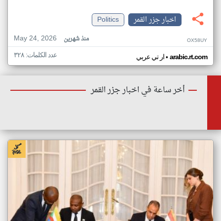
اخبار جزر القمر
Politics
May 24, 2026
منذ شهرين
OX58UY
عدد الكلمات: ٣٢٨
•
arabic.rt.com
ار تي عربي
أخر ساعة في اخبار جزر القمر