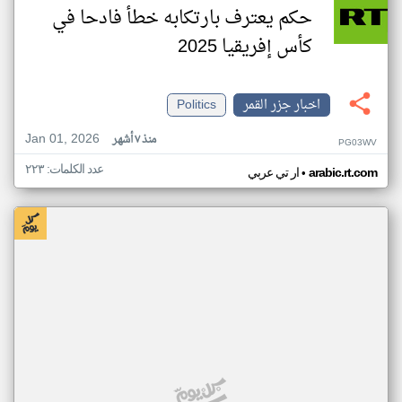
حكم يعترف بارتكابه خطأ فادحا في
كأس إفريقيا 2025
اخبار جزر القمر
Politics
Jan 01, 2026
منذ ٧ أشهر
PG03WV
عدد الكلمات: ٢٢٣
•
arabic.rt.com
ار تي عربي