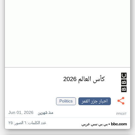
كأس العالم 2026
اخبار جزر القمر
Politics
Jun 01, 2026
منذ شهرين
PF63IT
عدد الكلمات: ٦ الصور: ٢٥
•
bbc.com
بي بي سي عربي