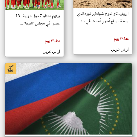
اليونيسكو تدرج شواطئ نورماندي
بينهم ممثلو 7 دول عربية.. 13
klyoum.com
وعدة مواقع أخرى أحدها في بلد ...
تغيير الدولة
عضوا في مجلس "الفيفا" ...
تعبر
مصادر الأخبار من جزر القمر
المقالات
الموجوده
اخبار جزر القمر على مدار الساعة
منذ ١٢ يوم
هنا عن
منذ ٢٦ يوم
وجهة
نظر
أهم اخبار جزر القمر العاجلة والمباشرة
ار تي عربي
كاتبيها.
ار تي عربي