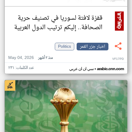
قفزة لافتة لسوريا في تصنيف حرية
الصحافة.. إليكم ترتيب الدول العربية
اخبار جزر القمر
Politics
May 04, 2026
منذ ٣ أشهر
VF17PD
عدد الكلمات: ٢٣١
•
arabic.cnn.com
سي ان ان عربي