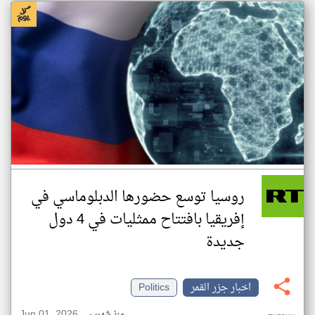
روسيا توسع حضورها الدبلوماسي في
إفريقيا بافتتاح ممثليات في 4 دول
جديدة
اخبار جزر القمر
Politics
Jun 01, 2026