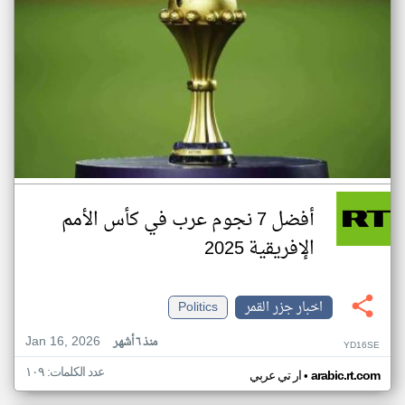
أفضل 7 نجوم عرب في كأس الأمم
الإفريقية 2025
اخبار جزر القمر
Politics
Jan 16, 2026
منذ ٦ أشهر
YD16SE
عدد الكلمات: ١٠٩
•
arabic.rt.com
ار تي عربي