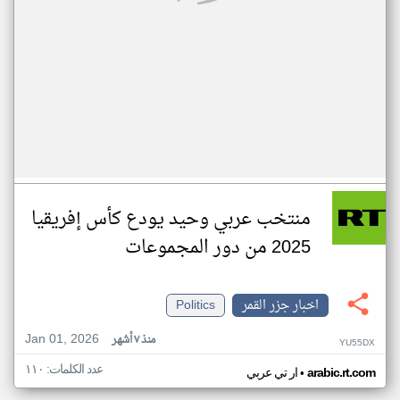
منتخب عربي وحيد يودع كأس إفريقيا
2025 من دور المجموعات
اخبار جزر القمر
Politics
Jan 01, 2026
منذ ٧ أشهر
YU55DX
عدد الكلمات: ١١٠
•
arabic.rt.com
ار تي عربي