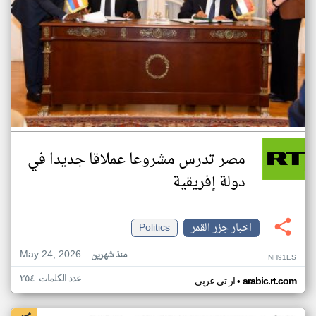
مصر تدرس مشروعا عملاقا جديدا في
دولة إفريقية
اخبار جزر القمر
Politics
May 24, 2026
منذ شهرين
NH91ES
عدد الكلمات: ٢٥٤
•
arabic.rt.com
ار تي عربي