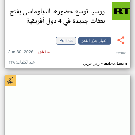
روسيا توسع حضورها الدبلوماسي بفتح
بعثات جديدة في 4 دول أفريقية
اخبار جزر القمر
Politics
Jun 30, 2026
منذ شهر
TG39ZI
عدد الكلمات: ٢٢٨
•
arabic.rt.com
ار تي عربي