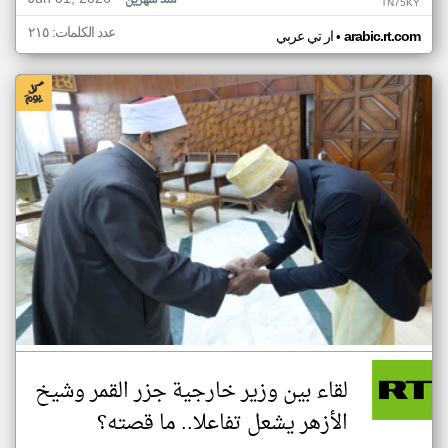
منذ شهرين
TN75KY
عدد الكلمات: ٢١٥
•
arabic.rt.com
ار تي عربي
لقاء بين وزير خارجية جزر القمر وشيخ
الأزهر يشعل تفاعلا.. ما قصته؟