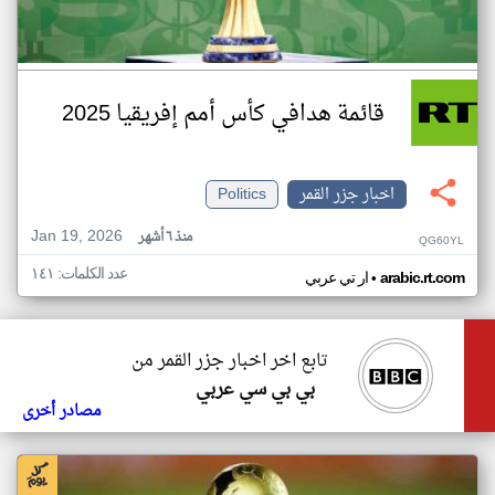
قائمة هدافي كأس أمم إفريقيا 2025
اخبار جزر القمر
Politics
Jan 19, 2026
منذ ٦ أشهر
QG60YL
عدد الكلمات: ١٤١
•
arabic.rt.com
ار تي عربي
تابع اخر اخبار جزر القمر من
بي بي سي عربي
مصادر أخرى