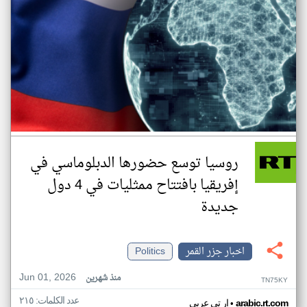
روسيا توسع حضورها الدبلوماسي في
إفريقيا بافتتاح ممثليات في 4 دول
جديدة
اخبار جزر القمر
Politics
Jun 01, 2026
منذ شهرين
TN75KY
عدد الكلمات: ٢١٥
•
arabic.rt.com
ار تي عربي