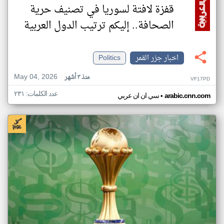
قفزة لافتة لسوريا في تصنيف حرية
الصحافة.. إليكم ترتيب الدول العربية
اخبار جزر القمر
Politics
May 04, 2026
منذ ٣ أشهر
VF17PD
عدد الكلمات: ٢٣١
•
arabic.cnn.com
سي ان ان عربي