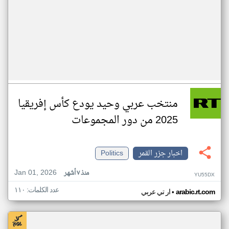
منتخب عربي وحيد يودع كأس إفريقيا
2025 من دور المجموعات
اخبار جزر القمر
Politics
Jan 01, 2026
منذ ٧ أشهر
YU55DX
عدد الكلمات: ١١٠
•
arabic.rt.com
ار تي عربي