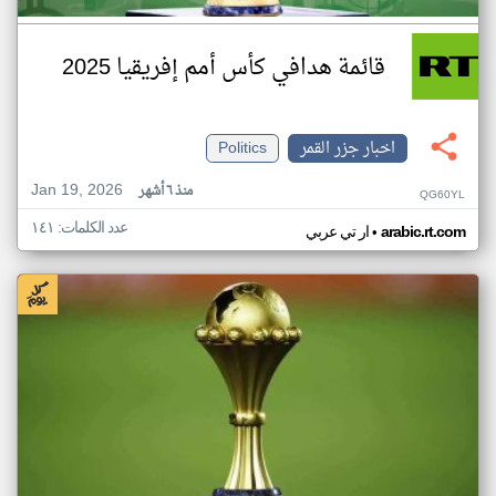
قائمة هدافي كأس أمم إفريقيا 2025
اخبار جزر القمر
Politics
Jan 19, 2026
منذ ٦ أشهر
QG60YL
عدد الكلمات: ١٤١
•
arabic.rt.com
ار تي عربي