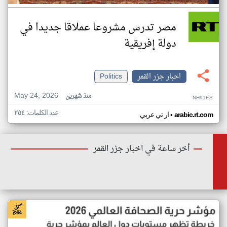
مصر تدرس مشروعا عملاقا جديدا في
دولة إفريقية
اخبار جزر القمر
Politics
May 24, 2026
منذ شهرين
NH91ES
عدد الكلمات: ٢٥٤
•
arabic.rt.com
ار تي عربي
أخر ساعة في اخبار جزر القمر