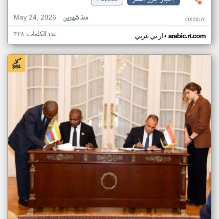
May 24, 2026
منذ شهرين
OX58UY
عدد الكلمات: ٣٢٨
•
arabic.rt.com
ار تي عربي