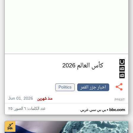
كأس العالم 2026
اخبار جزر القمر
Politics
Jun 01, 2026
منذ شهرين
PF63IT
عدد الكلمات: ٦ الصور: ٢٥
•
bbc.com
بي بي سي عربي