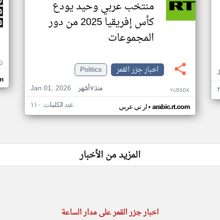
منتخب عربي وحيد يودع
كأس إفريقيا 2025 من دور
المجموعات
Q
اخبار جزر القمر
Politics
m
Jan 01, 2026
منذ ٧ أشهر
YU55DX
عدد الكلمات: ١١٠
•
arabic.rt.com
ار تي عربي
المزيد من الأخبار
اخبار جزر القمر على مدار الساعة