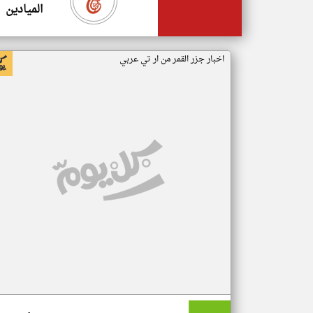
الميادين
اخبار جزر القمر من ار تي عربي