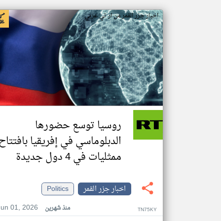
اخبار جزر القمر من ار تي عربي
روسيا توسع حضورها
الدبلوماسي في إفريقيا بافتتاح
ممثليات في 4 دول جديدة
اخبار جزر القمر
Politics
Jun 01, 2026
منذ شهرين
TN75KY