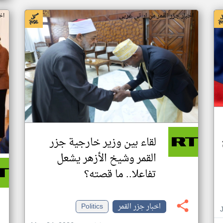
اخبار جزر القمر من ار تي عربي
اخ
لقاء بين وزير خارجية جزر
القمر وشيخ الأزهر يشعل
تفاعلا.. ما قصته؟
اخبار جزر القمر
Politics