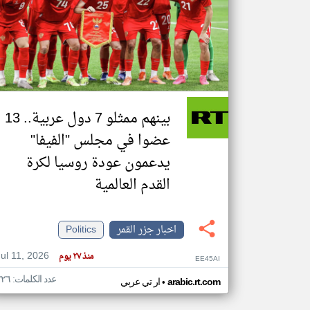
تعبر
المقالات
الموجوده
هنا عن
وجهة
نظر
بينهم ممثلو 7 دول عربية.. 13
كاتبيها.
عضوا في مجلس "الفيفا"
يدعمون عودة روسيا لكرة
القدم العالمية
اخبار جزر القمر
Politics
Jul 11, 2026
منذ ٢٧ يوم
EE45AI
عدد الكلمات: ٢٢٦
•
arabic.rt.com
ار تي عربي