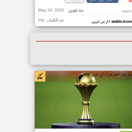
May 24, 2026
منذ شهرين
NH91E
عدد الكلمات: ٢٥٤
•
arabic.rt.c
ار تي عربي
بار جزر القمر من ار تي عربي