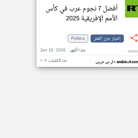
أفضل 7 نجوم عرب في كأس
الأمم الإفريقية 2025
اخبار جزر القمر
Politics
Jan 16, 2026
منذ ٦ أشهر
YD16S
عدد الكلمات: ١٠٩
•
arabic.rt.c
ار تي عربي