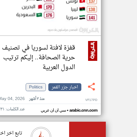
قفزة لافتة لسوريا في تصنيف
حرية الصحافة.. إليكم ترتيب
الدول العربية
اخبار جزر القمر
Politics
May 04, 2026
منذ ٣ أشهر
VF17PD
عدد الكلمات: ٢٣١
•
arabic.cnn.com
سي ان ان عربي
تابع اخر اخب