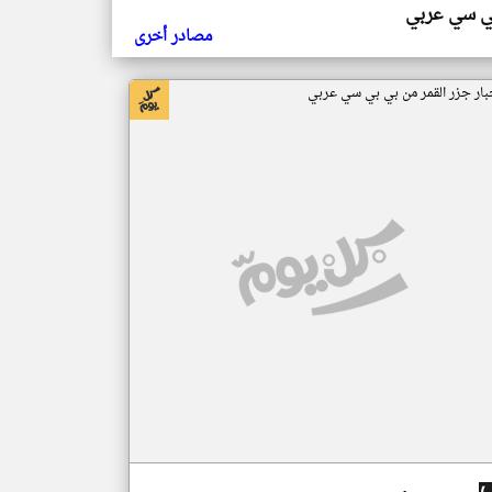
ي سي عربي
مصادر أخرى
بار جزر القمر من بي بي سي عربي