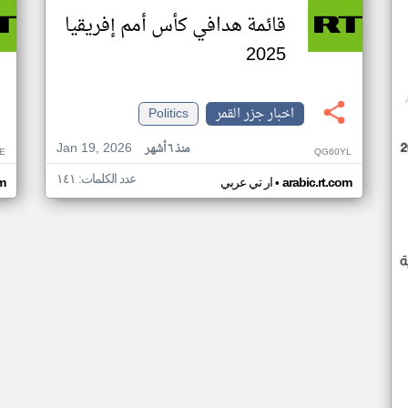
قائمة هدافي كأس أمم إفريقيا
2025
اخبار جزر القمر
Politics
Jan 19, 2026
منذ ٦ أشهر
E
QG60YL
عدد الكلمات: ١٤١
•
arabic.rt.com
ار تي عربي
om