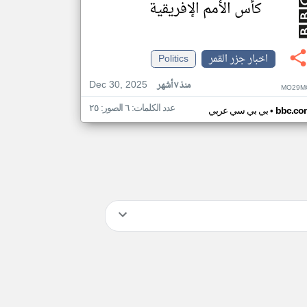
كأس الأمم الإفريقية
اخبار جزر القمر
Politics
Dec 30, 2025
منذ ٧ أشهر
MO29M
عدد الكلمات: ٦ الصور: ٢٥
•
bbc.co
بي بي سي عربي