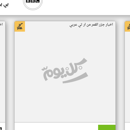
بي ب
اخبار جزر القمر من ار تي عربي
اخ