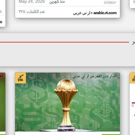
May 24, 2026
منذ شهرين
OX58UY
عدد الكلمات: ٣٢٨
S
•
arabic.rt.com
ار تي عربي
om
ر
اخبار جزر القمر من ار تي عربي
اخ