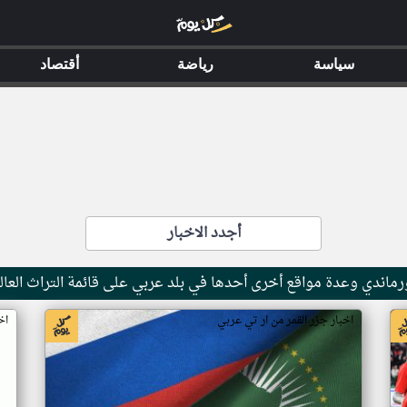
سياسة
رياضة
أقتصاد
أجدد الاخبار
ماندي وعدة مواقع أخرى أحدها في بلد عربي على قائمة التراث العال
اخبار جزر القمر من ار تي عربي
اخ