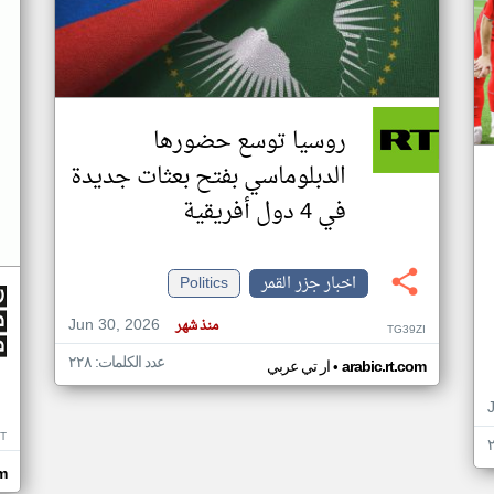
روسيا توسع حضورها
الدبلوماسي بفتح بعثات جديدة
في 4 دول أفريقية
اخبار جزر القمر
Politics
Jun 30, 2026
منذ شهر
TG39ZI
عدد الكلمات: ٢٢٨
•
arabic.rt.com
ار تي عربي
IT
m