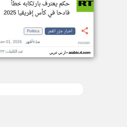
حكم يعترف بارتكابه خطأ
فادحا في كأس إفريقيا 2025
اخبار جزر القمر
Politics
Jan 01, 2026
منذ ٧ أشهر
PG03WV
عدد الكلمات: ٢٢٣
•
arabic.rt.com
ار تي عربي