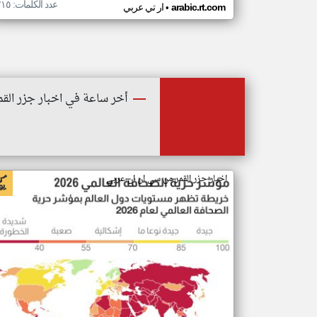
عدد الكلمات: ٢١٥
•
arabic.rt.com
ار تي عربي
أخر ساعة في اخبار جزر القم
اخبار جزر القمر من سي ان ان عربي