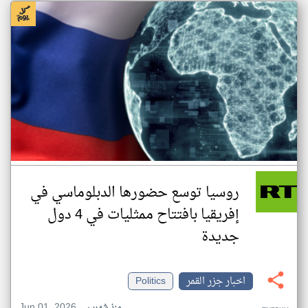
روسيا توسع حضورها الدبلوماسي في
إفريقيا بافتتاح ممثليات في 4 دول
جديدة
اخبار جزر القمر
Politics
Jun 01, 2026