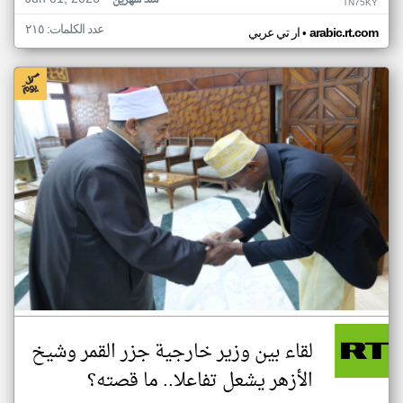
منذ شهرين
TN75KY
عدد الكلمات: ٢١٥
•
arabic.rt.com
ار تي عربي
لقاء بين وزير خارجية جزر القمر وشيخ
الأزهر يشعل تفاعلا.. ما قصته؟