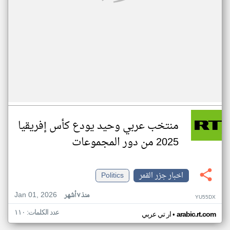
منتخب عربي وحيد يودع كأس إفريقيا
2025 من دور المجموعات
اخبار جزر القمر
Politics
Jan 01, 2026
منذ ٧ أشهر
YU55DX
عدد الكلمات: ١١٠
•
arabic.rt.com
ار تي عربي