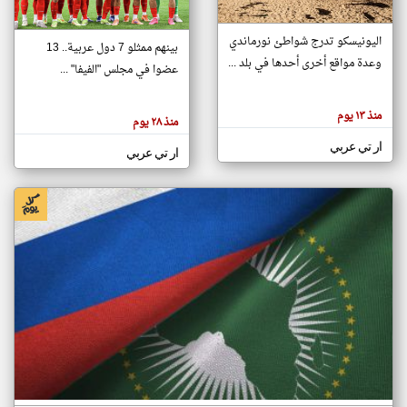
اليونيسكو تدرج شواطئ نورماندي
بينهم ممثلو 7 دول عربية.. 13
klyoum.com
وعدة مواقع أخرى أحدها في بلد ...
تغيير الدولة
عضوا في مجلس "الفيفا" ...
تعبر
مصادر الأخبار من جزر القمر
المقالات
الموجوده
اخبار جزر القمر على مدار الساعة
منذ ١٣ يوم
هنا عن
منذ ٢٨ يوم
وجهة
نظر
أهم اخبار جزر القمر العاجلة والمباشرة
ار تي عربي
كاتبيها.
ار تي عربي