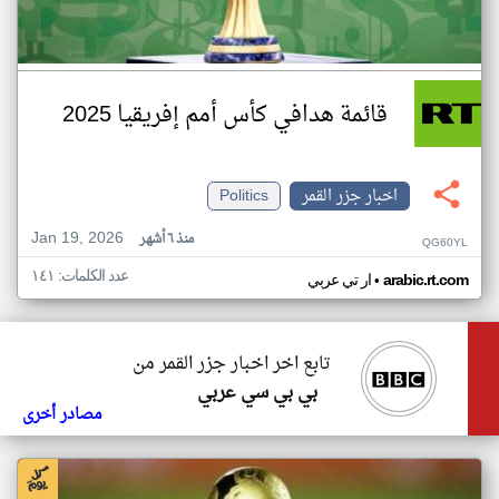
قائمة هدافي كأس أمم إفريقيا 2025
اخبار جزر القمر
Politics
Jan 19, 2026
منذ ٦ أشهر
QG60YL
عدد الكلمات: ١٤١
•
arabic.rt.com
ار تي عربي
تابع اخر اخبار جزر القمر من
بي بي سي عربي
مصادر أخرى