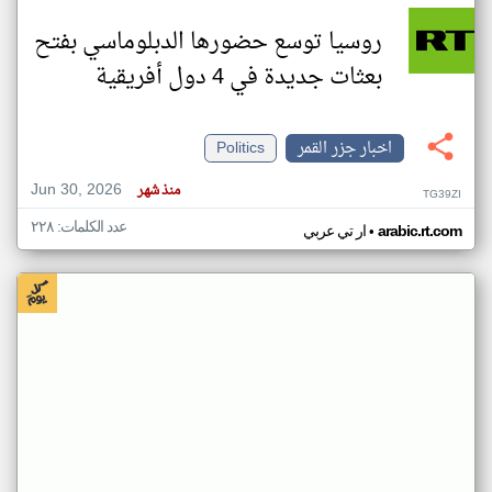
روسيا توسع حضورها الدبلوماسي بفتح
بعثات جديدة في 4 دول أفريقية
اخبار جزر القمر
Politics
Jun 30, 2026
منذ شهر
TG39ZI
عدد الكلمات: ٢٢٨
•
arabic.rt.com
ار تي عربي