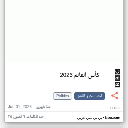
كأس العالم 2026
اخبار جزر القمر
Politics
Jun 01, 2026
منذ شهرين
PF63IT
عدد الكلمات: ٦ الصور: ٢٥
•
bbc.com
بي بي سي عربي