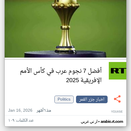
أفضل 7 نجوم عرب في كأس الأمم
الإفريقية 2025
اخبار جزر القمر
Politics
Jan 16, 2026
منذ ٦ أشهر
YD16SE
عدد الكلمات: ١٠٩
•
arabic.rt.com
ار تي عربي