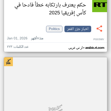
حكم يعترف بارتكابه خطأ فادحا في
كأس إفريقيا 2025
اخبار جزر القمر
Politics
Jan 01, 2026
منذ ٧ أشهر
PG03WV
عدد الكلمات: ٢٢٣
•
arabic.rt.com
ار تي عربي