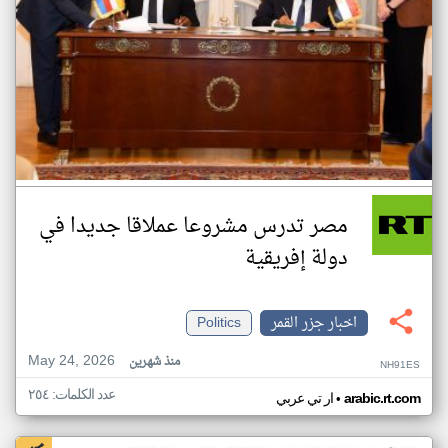
مصر تدرس مشروعا عملاقا جديدا في
دولة إفريقية
اخبار جزر القمر
Politics
May 24, 2026
منذ شهرين
NH91ES
عدد الكلمات: ٢٥٤
•
arabic.rt.com
ار تي عربي