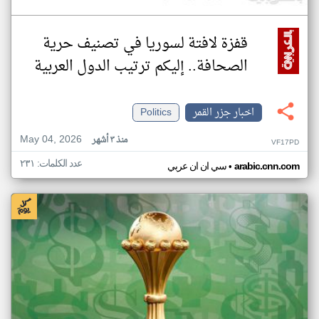
قفزة لافتة لسوريا في تصنيف حرية
الصحافة.. إليكم ترتيب الدول العربية
اخبار جزر القمر
Politics
May 04, 2026
منذ ٣ أشهر
VF17PD
عدد الكلمات: ٢٣١
•
arabic.cnn.com
سي ان ان عربي