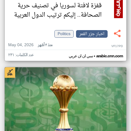
قفزة لافتة لسوريا في تصنيف حرية
الصحافة.. إليكم ترتيب الدول العربية
اخبار جزر القمر
Politics
May 04, 2026
منذ ٣ أشهر
VF17PD
عدد الكلمات: ٢٣١
•
arabic.cnn.com
سي ان ان عربي