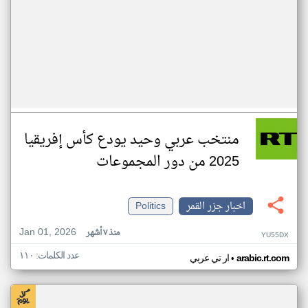
منتخب عربي وحيد يودع كأس إفريقيا
2025 من دور المجموعات
اخبار جزر القمر
Politics
Jan 01, 2026
منذ ٧ أشهر
YU55DX
عدد الكلمات: ١١٠
•
arabic.rt.com
ار تي عربي