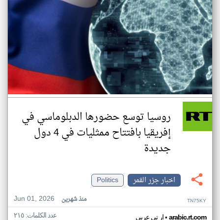
روسيا توسع حضورها الدبلوماسي في
إفريقيا بافتتاح ممثليات في 4 دول
جديدة
اخبار جزر القمر
Politics
Jun 01, 2026
منذ شهرين
TN75KY
عدد الكلمات: ٢١٥
•
arabic.rt.com
ار تي عربي