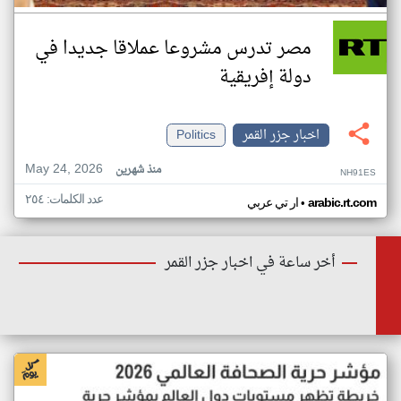
مصر تدرس مشروعا عملاقا جديدا في
دولة إفريقية
اخبار جزر القمر
Politics
May 24, 2026
منذ شهرين
NH91ES
عدد الكلمات: ٢٥٤
•
arabic.rt.com
ار تي عربي
أخر ساعة في اخبار جزر القمر