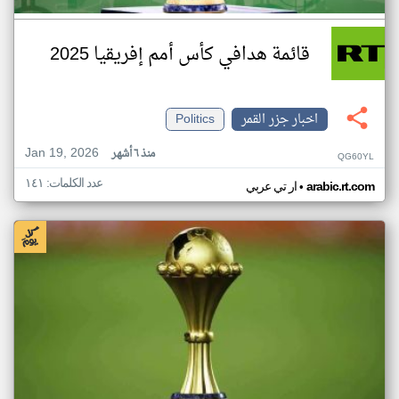
قائمة هدافي كأس أمم إفريقيا 2025
اخبار جزر القمر
Politics
Jan 19, 2026
منذ ٦ أشهر
QG60YL
عدد الكلمات: ١٤١
•
arabic.rt.com
ار تي عربي