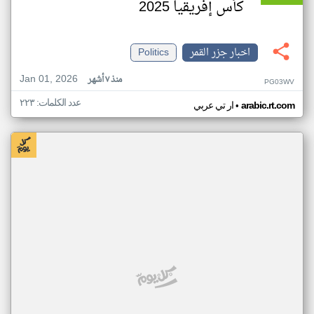
كأس إفريقيا 2025
اخبار جزر القمر
Politics
Jan 01, 2026
منذ ٧ أشهر
PG03WV
عدد الكلمات: ٢٢٣
•
arabic.rt.com
ار تي عربي