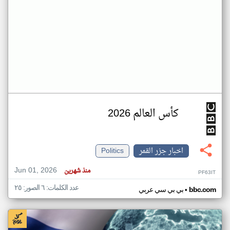
كأس العالم 2026
اخبار جزر القمر
Politics
Jun 01, 2026
منذ شهرين
PF63IT
عدد الكلمات: ٦ الصور: ٢٥
•
bbc.com
بي بي سي عربي