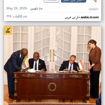
May 24, 2026
منذ شهرين
OX58UY
عدد الكلمات: ٣٢٨
•
arabic.rt.com
ار تي عربي