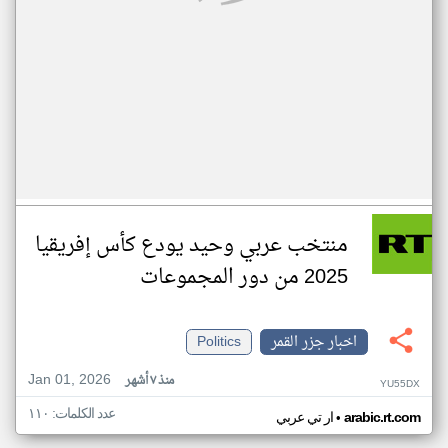
منتخب عربي وحيد يودع كأس إفريقيا
2025 من دور المجموعات
اخبار جزر القمر
Politics
Jan 01, 2026
منذ ٧ أشهر
YU55DX
عدد الكلمات: ١١٠
•
arabic.rt.com
ار تي عربي