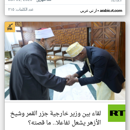
منذ شهرين
TN75KY
عدد الكلمات: ٢١٥
•
arabic.rt.com
ار تي عربي
لقاء بين وزير خارجية جزر القمر وشيخ
الأزهر يشعل تفاعلا.. ما قصته؟