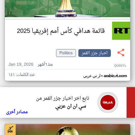
قائمة هدافي كأس أمم إفريقيا 2025
اخبار جزر القمر
Politics
Jan 19, 2026
منذ ٦ أشهر
QG60YL
عدد الكلمات: ١٤١
•
arabic.rt.com
ار تي عربي
تابع اخر اخبار جزر القمر من
سي ان ان عربي
مصادر أخرى