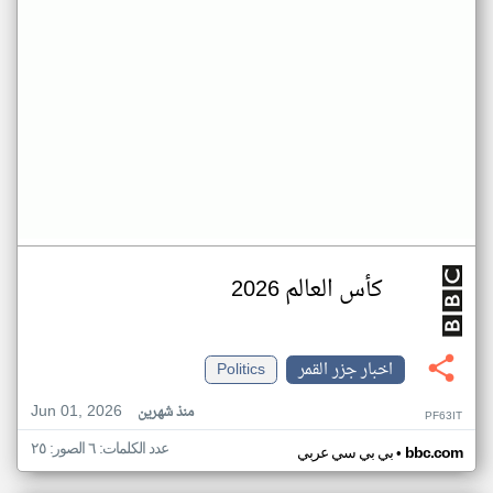
كأس العالم 2026
اخبار جزر القمر
Politics
Jun 01, 2026
منذ شهرين
PF63IT
عدد الكلمات: ٦ الصور: ٢٥
•
bbc.com
بي بي سي عربي