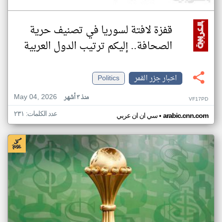
قفزة لافتة لسوريا في تصنيف حرية
الصحافة.. إليكم ترتيب الدول العربية
اخبار جزر القمر
Politics
May 04, 2026
منذ ٣ أشهر
VF17PD
عدد الكلمات: ٢٣١
•
arabic.cnn.com
سي ان ان عربي