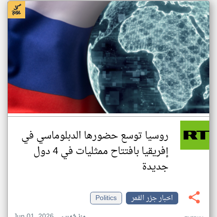
روسيا توسع حضورها الدبلوماسي في
إفريقيا بافتتاح ممثليات في 4 دول
جديدة
اخبار جزر القمر
Politics
Jun 01, 2026