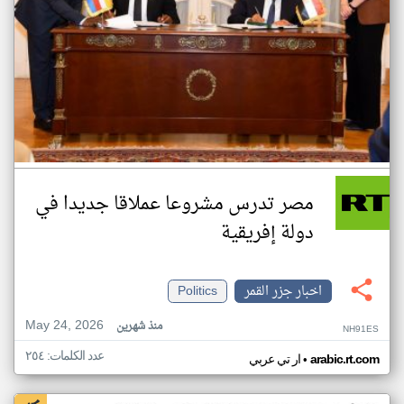
مصر تدرس مشروعا عملاقا جديدا في
دولة إفريقية
اخبار جزر القمر
Politics
May 24, 2026
منذ شهرين
NH91ES
عدد الكلمات: ٢٥٤
•
arabic.rt.com
ار تي عربي