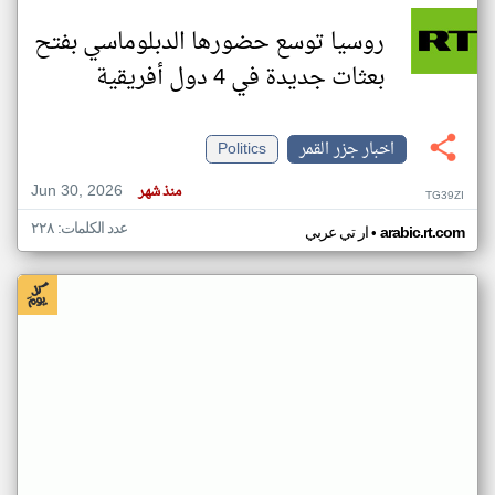
روسيا توسع حضورها الدبلوماسي بفتح
بعثات جديدة في 4 دول أفريقية
اخبار جزر القمر
Politics
Jun 30, 2026
منذ شهر
TG39ZI
عدد الكلمات: ٢٢٨
•
arabic.rt.com
ار تي عربي