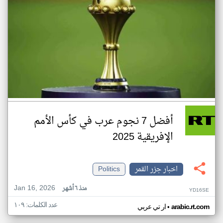
أفضل 7 نجوم عرب في كأس الأمم
الإفريقية 2025
اخبار جزر القمر
Politics
Jan 16, 2026
منذ ٦ أشهر
YD16SE
عدد الكلمات: ١٠٩
•
arabic.rt.com
ار تي عربي