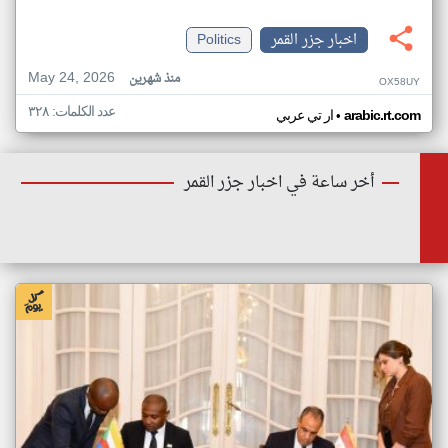
اخبار جزر القمر
Politics
May 24, 2026
منذ شهرين
OX58UY
عدد الكلمات: ٣٢٨
•
arabic.rt.com
ار تي عربي
أخر ساعة في اخبار جزر القمر