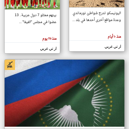
اليونيسكو تدرج شواطئ نورماندي
بينهم ممثلو 7 دول عربية.. 13
klyoum.com
وعدة مواقع أخرى أحدها في بلد ...
تغيير الدولة
عضوا في مجلس "الفيفا" ...
تعبر
مصادر الأخبار من جزر القمر
المقالات
الموجوده
اخبار جزر القمر على مدار الساعة
منذ ١٠ أيام
هنا عن
منذ ٢٥ يوم
وجهة
نظر
أهم اخبار جزر القمر العاجلة والمباشرة
ار تي عربي
كاتبيها.
ار تي عربي