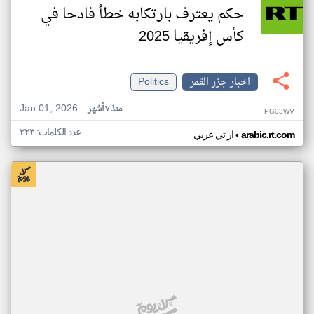
حكم يعترف بارتكابه خطأ فادحا في
كأس إفريقيا 2025
اخبار جزر القمر
Politics
Jan 01, 2026
منذ ٧ أشهر
PG03WV
عدد الكلمات: ٢٢٣
•
arabic.rt.com
ار تي عربي